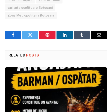
varianta ocolitoare Botoșani
Zona Metropolitana Botosani
Facebook
Twitter
Pinterest
LinkedIn
Tumblr
Email
RELATED
POSTS