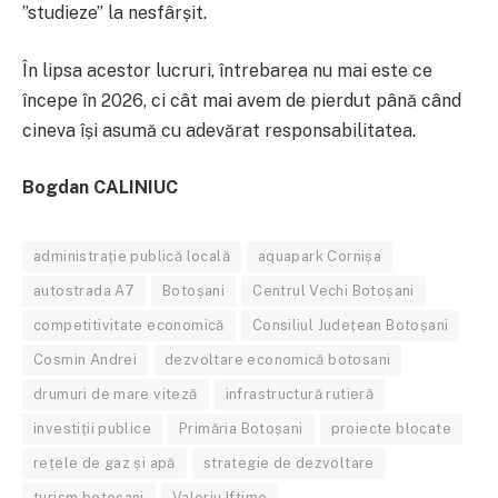
”studieze” la nesfârșit.
În lipsa acestor lucruri, întrebarea nu mai este ce
începe în 2026, ci cât mai avem de pierdut până când
cineva își asumă cu adevărat responsabilitatea.
Bogdan CALINIUC
administrație publică locală
aquapark Cornișa
autostrada A7
Botoșani
Centrul Vechi Botoșani
competitivitate economică
Consiliul Județean Botoșani
Cosmin Andrei
dezvoltare economică botosani
drumuri de mare viteză
infrastructură rutieră
investiții publice
Primăria Botoșani
proiecte blocate
rețele de gaz și apă
strategie de dezvoltare
turism botoșani
Valeriu Iftime