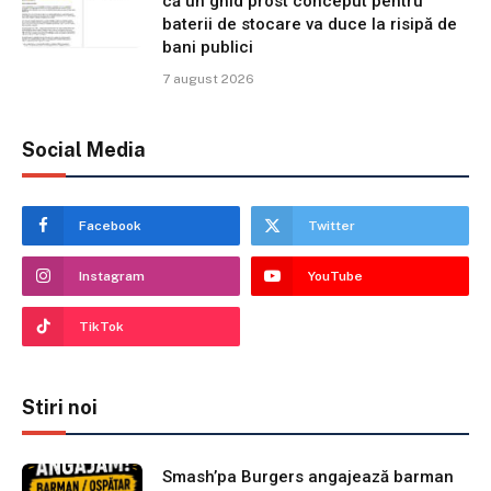
că un ghid prost conceput pentru
baterii de stocare va duce la risipă de
bani publici
7 august 2026
Social Media
Facebook
Twitter
Instagram
YouTube
TikTok
Stiri noi
Smash’pa Burgers angajează barman