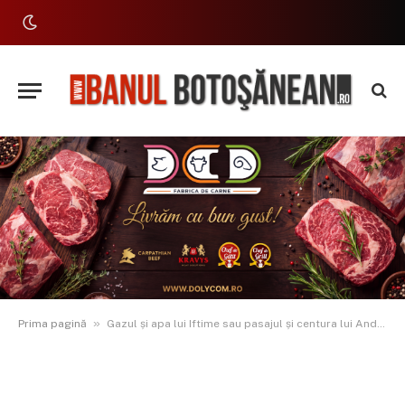
»
Prima pagină
Gazul și apa lui Iftime sau pasajul și centura lui Andrei? Ce are, realist, șanse să înceapă în 2026