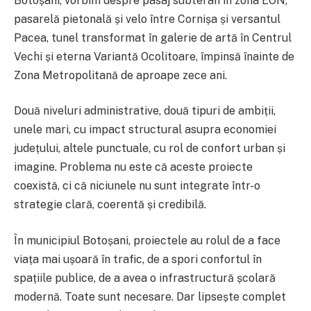
Botoșani, vorbim despre pasaj subteran în zona EON,
pasarelă pietonală și velo între Cornișa și versantul
Pacea, tunel transformat în galerie de artă în Centrul
Vechi și eterna Variantă Ocolitoare, împinsă înainte de
Zona Metropolitană de aproape zece ani.
Două niveluri administrative, două tipuri de ambiții,
unele mari, cu impact structural asupra economiei
județului, altele punctuale, cu rol de confort urban și
imagine. Problema nu este că aceste proiecte
coexistă, ci că niciunele nu sunt integrate într-o
strategie clară, coerentă și credibilă.
În municipiul Botoșani, proiectele au rolul de a face
viața mai ușoară în trafic, de a spori confortul în
spațiile publice, de a avea o infrastructură școlară
modernă. Toate sunt necesare. Dar lipsește complet