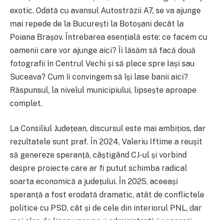
exotic. Odată cu avansul Autostrăzii A7, se va ajunge
mai repede de la București la Botoșani decât la
Poiana Brașov. Întrebarea esențială este: ce facem cu
oamenii care vor ajunge aici? Îi lăsăm să facă două
fotografii în Centrul Vechi și să plece spre Iași sau
Suceava? Cum îi convingem să își lase banii aici?
Răspunsul, la nivelul municipiului, lipsește aproape
complet.
La Consiliul Județean, discursul este mai ambițios, dar
rezultatele sunt praf. În 2024, Valeriu Iftime a reușit
să genereze speranță, câștigând CJ-ul și vorbind
despre proiecte care ar fi putut schimba radical
soarta economică a județului. În 2025, aceeași
speranță a fost erodată dramatic, atât de conflictele
politice cu PSD, cât și de cele din interiorul PNL, dar