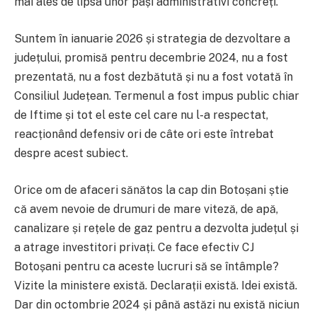
mai ales de lipsa unor pași administrativi concreți.
Suntem în ianuarie 2026 și strategia de dezvoltare a
județului, promisă pentru decembrie 2024, nu a fost
prezentată, nu a fost dezbătută și nu a fost votată în
Consiliul Județean. Termenul a fost impus public chiar
de Iftime și tot el este cel care nu l-a respectat,
reacționând defensiv ori de câte ori este întrebat
despre acest subiect.
Orice om de afaceri sănătos la cap din Botoșani știe
că avem nevoie de drumuri de mare viteză, de apă,
canalizare și rețele de gaz pentru a dezvolta județul și
a atrage investitori privați. Ce face efectiv CJ
Botoșani pentru ca aceste lucruri să se întâmple?
Vizite la ministere există. Declarații există. Idei există.
Dar din octombrie 2024 și până astăzi nu există niciun