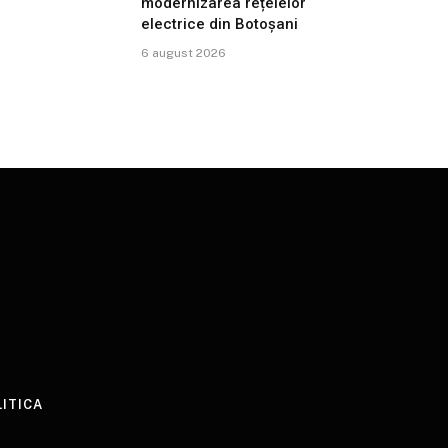
modernizarea rețelelor
electrice din Botoșani
6 august 2026
LITICA