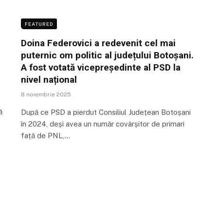
FEATURED
Doina Federovici a redevenit cel mai
puternic om politic al județului Botoșani.
A fost votată vicepreședinte al PSD la
nivel național
8 noiembrie 2025
ă
După ce PSD a pierdut Consiliul Județean Botoșani
în 2024, deși avea un număr covârșitor de primari
față de PNL,…