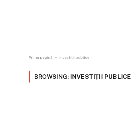
»
Prima pagină
investiții publice
BROWSING:
INVESTIȚII PUBLICE