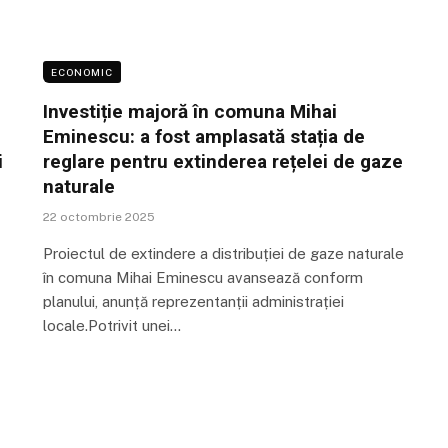
ECONOMIC
Investiție majoră în comuna Mihai
Eminescu: a fost amplasată stația de
i
reglare pentru extinderea rețelei de gaze
naturale
22 octombrie 2025
Proiectul de extindere a distribuției de gaze naturale
în comuna Mihai Eminescu avansează conform
planului, anunță reprezentanții administrației
locale.Potrivit unei…