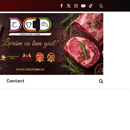
Facebook
X
Instagram
YouTube
TikTok
(Twitter)
Contact