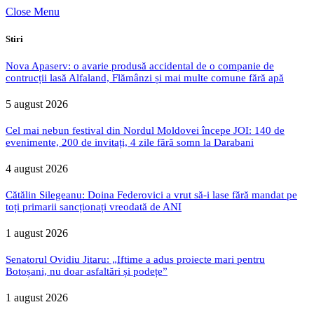
Close Menu
Stiri
Nova Apaserv: o avarie produsă accidental de o companie de
contrucții lasă Alfaland, Flămânzi și mai multe comune fără apă
5 august 2026
Cel mai nebun festival din Nordul Moldovei începe JOI: 140 de
evenimente, 200 de invitați, 4 zile fără somn la Darabani
4 august 2026
Cătălin Silegeanu: Doina Federovici a vrut să-i lase fără mandat pe
toți primarii sancționați vreodată de ANI
1 august 2026
Senatorul Ovidiu Jitaru: „Iftime a adus proiecte mari pentru
Botoșani, nu doar asfaltări și podețe”
1 august 2026