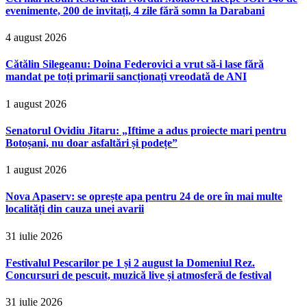
evenimente, 200 de invitați, 4 zile fără somn la Darabani
4 august 2026
Cătălin Silegeanu: Doina Federovici a vrut să-i lase fără
mandat pe toți primarii sancționați vreodată de ANI
1 august 2026
Senatorul Ovidiu Jitaru: „Iftime a adus proiecte mari pentru
Botoșani, nu doar asfaltări și podețe”
1 august 2026
Nova Apaserv: se oprește apa pentru 24 de ore în mai multe
localități din cauza unei avarii
31 iulie 2026
Festivalul Pescarilor pe 1 și 2 august la Domeniul Rez.
Concursuri de pescuit, muzică live și atmosferă de festival
31 iulie 2026