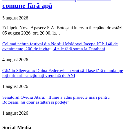
comune fără apă
5 august 2026
Echipele Nova Apaserv S.A. Botoșani intervin începând de astăzi,
05 august 2026, ora 20:00, la…
Cel mai nebun festival din Nordul Moldovei începe JOI: 140 de
evenimente, 200 de invitați, 4 zile fără somn la Darabani
4 august 2026
Cătălin Silegeanu: Doina Federovici a vrut să-i lase fără mandat pe
toți primarii sancționați vreodată de ANI
1 august 2026
Senatorul Ovidiu Jitaru: „Iftime a adus proiecte mari pentru
Botoșani, nu doar asfaltări și podețe”
1 august 2026
Social Media