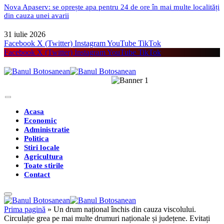
Nova Apaserv: se oprește apa pentru 24 de ore în mai multe localități
din cauza unei avarii
31 iulie 2026
Facebook
X (Twitter)
Instagram
YouTube
TikTok
Facebook
X (Twitter)
Instagram
YouTube
TikTok
Acasa
Economic
Administratie
Politica
Stiri locale
Agricultura
Toate stirile
Contact
Prima pagină
»
Un drum național închis din cauza viscolului.
Circulație grea pe mai multe drumuri naționale și județene. Evitați