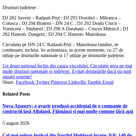
Drumuri judetene :
DJ 282 Saveni – Radauti-Prut ; DJ 293 Dorohoi – Mileanca –
Cotusca ; DJ 294 Brateni – DN 24 C ; DJ 292 Dealu Crucii –
Vorniceni – Stiubieni ; DJ 298 A Darabani – Crucea Milencii ; DJ
282 Hanesti- Dangeni ; DJ 294 C Hanesti- Manoleasa
Circulatia pe DN 24 C Radauti-Prut – Manoleasa ramâne, in
continuare, inchisa. Se actioneaza, in aceste momente, cu 27 de
utilaje pe drumurile nationale si 17 utilaje pe drumurile judetene.
Un drum național închis din cauza viscolului. Circulație grea pe mai
multe drumuri naționale și județene. Evitați deplasările dacă nu sunt
situații urgente!
Share.
Facebook
Twitter
Pinterest
LinkedIn
Tumblr
Email
Related
Posts
Nova Apaserv: o avarie produsă accidental de o companie de
contrucții lasă Alfaland, Flămânzi și mai multe comune fără apă
5 august 2026
Cel mai nebun festival din Nordul Moldovei începe JOI: 140 de