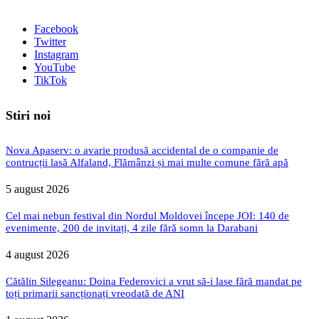
Facebook
Twitter
Instagram
YouTube
TikTok
Stiri noi
Nova Apaserv: o avarie produsă accidental de o companie de
contrucții lasă Alfaland, Flămânzi și mai multe comune fără apă
5 august 2026
Cel mai nebun festival din Nordul Moldovei începe JOI: 140 de
evenimente, 200 de invitați, 4 zile fără somn la Darabani
4 august 2026
Cătălin Silegeanu: Doina Federovici a vrut să-i lase fără mandat pe
toți primarii sancționați vreodată de ANI