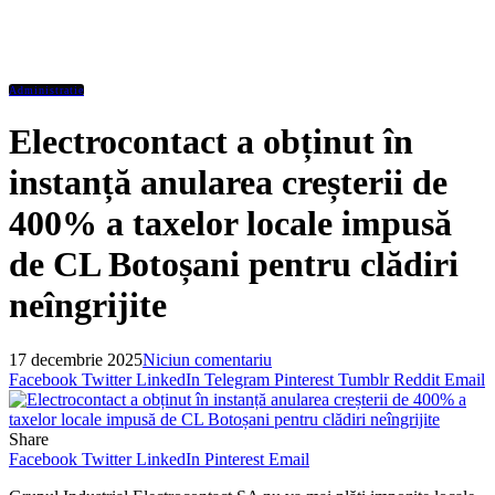
Administratie
Electrocontact a obținut în
instanță anularea creșterii de
400% a taxelor locale impusă
de CL Botoșani pentru clădiri
neîngrijite
17 decembrie 2025
Niciun comentariu
Facebook
Twitter
LinkedIn
Telegram
Pinterest
Tumblr
Reddit
Email
Share
Facebook
Twitter
LinkedIn
Pinterest
Email