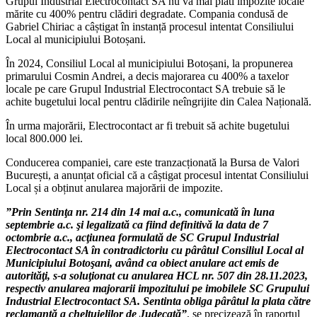
Grupul Industrial Electrocontact SA nu va mai plăti impozite locale
mărite cu 400% pentru clădiri degradate. Compania condusă de
Gabriel Chiriac a câștigat în instanță procesul intentat Consiliului
Local al municipiului Botoșani.
În 2024, Consiliul Local al municipiului Botoșani, la propunerea
primarului Cosmin Andrei, a decis majorarea cu 400% a taxelor
locale pe care Grupul Industrial Electrocontact SA trebuie să le
achite bugetului local pentru clădirile neîngrijite din Calea Națională.
În urma majorării, Electrocontact ar fi trebuit să achite bugetului
local 800.000 lei.
Conducerea companiei, care este tranzacționată la Bursa de Valori
București, a anunțat oficial că a câștigat procesul intentat Consiliului
Local și a obținut anularea majorării de impozite.
”Prin Sentinţa nr. 214 din 14 mai a.c., comunicată în luna
septembrie a.c. şi legalizată ca fiind definitivă la data de 7
octombrie a.c., acţiunea formulată de SC Grupul Industrial
Electrocontact SA în contradictoriu cu pârâtul Consiliul Local al
Municipiului Botoşani, având ca obiect anulare act emis de
autorităţi, s-a soluţionat cu anularea HCL nr. 507 din 28.11.2023,
respectiv anularea majorarii impozitului pe imobilele SC Grupului
Industrial Electrocontact SA. Sentinta obliga pârâtul la plata către
reclamantă a cheltuielilor de Judecată”
, se precizează în raportul