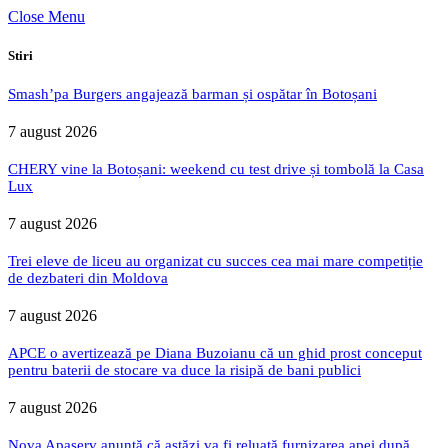
Close Menu
Stiri
Smash’pa Burgers angajează barman și ospătar în Botoșani
7 august 2026
CHERY vine la Botoșani: weekend cu test drive și tombolă la Casa
Lux
7 august 2026
Trei eleve de liceu au organizat cu succes cea mai mare competiție
de dezbateri din Moldova
7 august 2026
APCE o avertizează pe Diana Buzoianu că un ghid prost conceput
pentru baterii de stocare va duce la risipă de bani publici
7 august 2026
Nova Apaserv anunță că astăzi va fi reluată furnizarea apei după