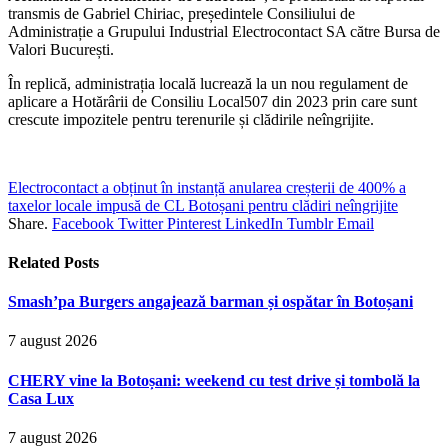
transmis de Gabriel Chiriac, președintele Consiliului de
Administrație a Grupului Industrial Electrocontact SA către Bursa de
Valori București.
În replică, administrația locală lucrează la un nou regulament de
aplicare a Hotărârii de Consiliu Local507 din 2023 prin care sunt
crescute impozitele pentru terenurile și clădirile neîngrijite.
Electrocontact a obținut în instanță anularea creșterii de 400% a
taxelor locale impusă de CL Botoșani pentru clădiri neîngrijite
Share.
Facebook
Twitter
Pinterest
LinkedIn
Tumblr
Email
Related
Posts
Smash’pa Burgers angajează barman și ospătar în Botoșani
7 august 2026
CHERY vine la Botoșani: weekend cu test drive și tombolă la
Casa Lux
7 august 2026