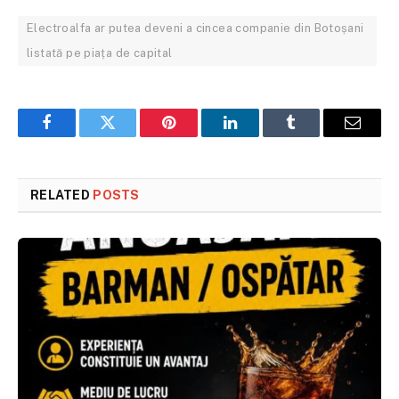
Electroalfa ar putea deveni a cincea companie din Botoșani
listată pe piața de capital
Facebook
Twitter
Pinterest
LinkedIn
Tumblr
Email
RELATED
POSTS