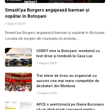
ECONOMIC
Smash’pa Burgers angajează barman și
ospătar în Botoșani
7 august 2026
Smash’pa Burgers angajează barman și ospătar în Botoșani
Locația de burgeri din municipiu își extinde…
CHERY vine la Botoșani: weekend cu
test drive și tombolă la Casa Lux
7 august 2026
Trei eleve de liceu au organizat cu
succes cea mai mare competiție de
dezbateri din Moldova
7 august 2026
APCE o avertizează pe Diana Buzoianu
că un ghid prost conceput pentru