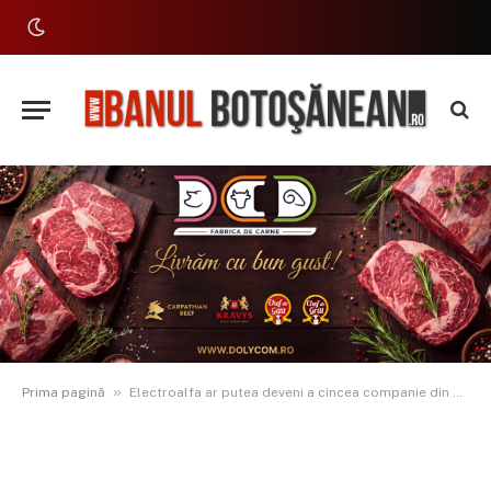
»
Prima pagină
Electroalfa ar putea deveni a cincea companie din Botoșani listată pe piața de capital