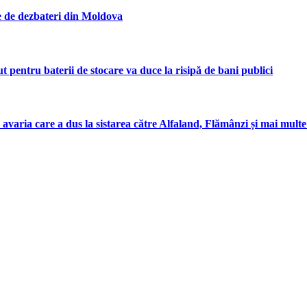
ie de dezbateri din Moldova
entru baterii de stocare va duce la risipă de bani publici
 avaria care a dus la sistarea către Alfaland, Flămânzi și mai mul