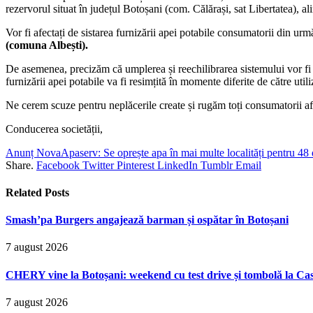
rezervorul situat în județul Botoșani (com. Călărași, sat Libertatea), a
Vor fi afectați de sistarea furnizării apei potabile consumatorii din u
(comuna Albești).
De asemenea, precizăm că umplerea și reechilibrarea sistemului vor fi re
furnizării apei potabile va fi resimțită în momente diferite de către utili
Ne cerem scuze pentru neplăcerile create și rugăm toți consumatorii afe
Conducerea societății,
Anunț NovaApaserv: Se oprește apa în mai multe localități pentru 48 
Share.
Facebook
Twitter
Pinterest
LinkedIn
Tumblr
Email
Related
Posts
Smash’pa Burgers angajează barman și ospătar în Botoșani
7 august 2026
CHERY vine la Botoșani: weekend cu test drive și tombolă la Ca
7 august 2026