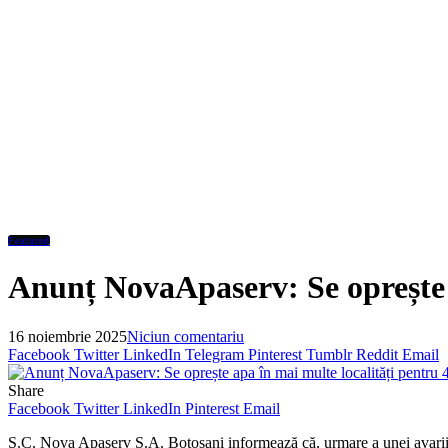
Featured
Anunț NovaApaserv: Se oprește a
16 noiembrie 2025
Niciun comentariu
Facebook
Twitter
LinkedIn
Telegram
Pinterest
Tumblr
Reddit
Email
Share
Facebook
Twitter
LinkedIn
Pinterest
Email
S.C. Nova Apaserv S.A. Botoșani informează că, urmare a unei avarii a