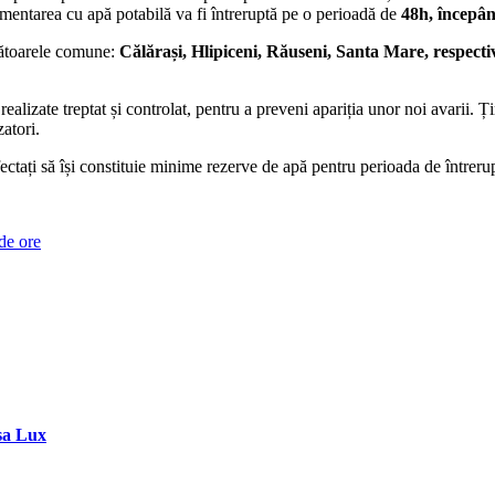
limentarea cu apă potabilă va fi întreruptă pe o perioadă de
48h, începân
rmătoarele comune:
Călărași, Hlipiceni, Răuseni, Santa Mare, respect
alizate treptat și controlat, pentru a preveni apariția unor noi avarii. Ț
zatori.
ctați să își constituie minime rezerve de apă pentru perioada de întreru
de ore
sa Lux