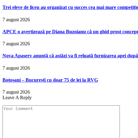
Trei eleve de liceu au organizat cu succes cea mai mare competiț
7 august 2026
APCE o avertizează pe Diana Buzoianu că un ghid prost conceput p
7 august 2026
Nova Apaserv anunță că astăzi va fi reluată furnizarea apei după
7 august 2026
Botoșani – București cu doar 75 de lei la RVG
7 august 2026
Leave A Reply