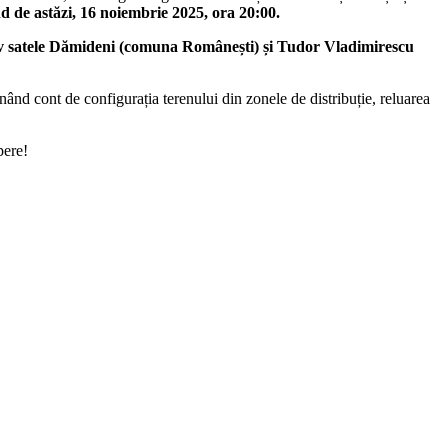
d de astăzi, 16 noiembrie 2025, ora 20
:
00.
iv satele Dămideni (comuna Românești) și Tudor Vladimirescu
inând cont de configurația terenului din zonele de distribuție, reluarea
pere!