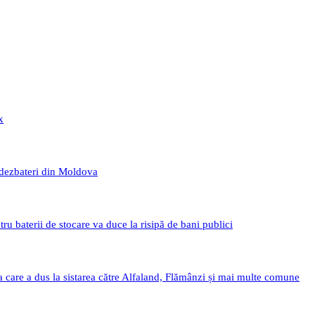
x
 dezbateri din Moldova
 baterii de stocare va duce la risipă de bani publici
a care a dus la sistarea către Alfaland, Flămânzi și mai multe comune