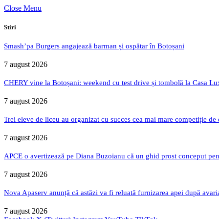
Close Menu
Stiri
Smash’pa Burgers angajează barman și ospătar în Botoșani
7 august 2026
CHERY vine la Botoșani: weekend cu test drive și tombolă la Casa Lu
7 august 2026
Trei eleve de liceu au organizat cu succes cea mai mare competiție de
7 august 2026
APCE o avertizează pe Diana Buzoianu că un ghid prost conceput pentru
7 august 2026
Nova Apaserv anunță că astăzi va fi reluată furnizarea apei după avari
7 august 2026