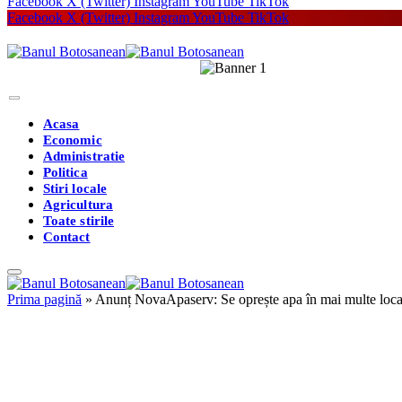
Facebook
X (Twitter)
Instagram
YouTube
TikTok
Facebook
X (Twitter)
Instagram
YouTube
TikTok
Acasa
Economic
Administratie
Politica
Stiri locale
Agricultura
Toate stirile
Contact
Prima pagină
»
Anunț NovaApaserv: Se oprește apa în mai multe locali