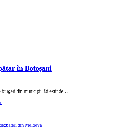
ătar în Botoșani
 burgeri din municipiu își extinde…
x
 dezbateri din Moldova