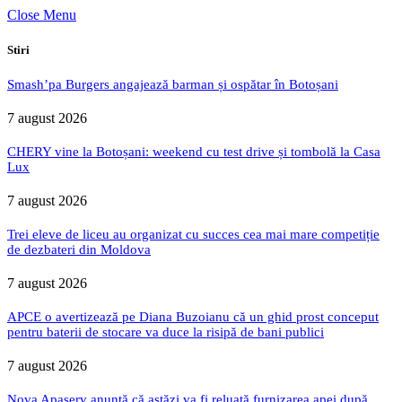
Close Menu
Stiri
Smash’pa Burgers angajează barman și ospătar în Botoșani
7 august 2026
CHERY vine la Botoșani: weekend cu test drive și tombolă la Casa
Lux
7 august 2026
Trei eleve de liceu au organizat cu succes cea mai mare competiție
de dezbateri din Moldova
7 august 2026
APCE o avertizează pe Diana Buzoianu că un ghid prost conceput
pentru baterii de stocare va duce la risipă de bani publici
7 august 2026
Nova Apaserv anunță că astăzi va fi reluată furnizarea apei după