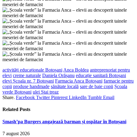
activități educaționale Botoșani
Anca Boldea
antreprenoriat pentru
elevi
creme naturale
Daniela Orășanu
educație sanitară Botoșani
elevi Școala nr. 7 Botoșani
Farmacia Anca Botoșani
farmacie pentru
copii
produse handmade
sănătate locală
sare de baie copii
Școala
verde Botoșani
ulei Stai treaz
Share.
Facebook
Twitter
Pinterest
LinkedIn
Tumblr
Email
Related
Posts
Smash’pa Burgers angajează barman și ospătar în Botoșani
7 august 2026