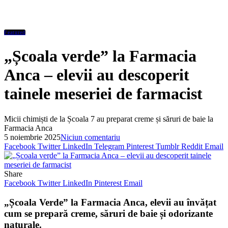
Featured
„Școala verde” la Farmacia
Anca – elevii au descoperit
tainele meseriei de farmacist
Micii chimiști de la Școala 7 au preparat creme și săruri de baie la
Farmacia Anca
5 noiembrie 2025
Niciun comentariu
Facebook
Twitter
LinkedIn
Telegram
Pinterest
Tumblr
Reddit
Email
Share
Facebook
Twitter
LinkedIn
Pinterest
Email
„Școala Verde” la Farmacia Anca, elevii au învățat
cum se prepară creme, săruri de baie și odorizante
naturale.