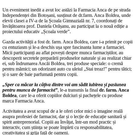
Un eveniment inedit a avut loc astăzi la Farmacia Anca de pe strada
Independenței din Botoșani, susținut de dr.farm. Anca Boldea, unde
elevii clasei a IV-a de la Școala Gimnazială nr. 7, coordonați de
învățătoarea prof. Daniela Orășanu, au participat la o nouă ediție a
proiectului educativ „Școala verde”.
Gazda activității a fost dr. farm. Anca Boldea, care i-a primit pe copii
cu entuziasm și le-a deschis ușa spre fascinanta lume a farmaciei.
Micii participanți au aflat povești despre munca farmaciștilor, au
descoperit secretele preparării produselor naturale și au realizat chiar
ei, sub îndrumarea Ancăi Boldea, trei produse speciale: o cremă
pentru mămici; un odorizant auto cu uleiul „Stai treaz!” pentru tătici;
și o sare de baie parfumată pentru copii.
„Sper ca măcar la câțiva dintre voi am sădit iubirea și pasiunea
pentru munca de farmacist”
, le-a transmis la final
dr. farm. Anca
Boldea
, care le-a oferit copiilor dulciuri și pachețele cu produse
marca Farmacia Anca.
Activitatea a avut scopul de a le oferi celor mici o imagine reală
asupra profesiei de farmacist, dar și o lecție de educație sanitară și
spirit antreprenorial. Copiii au învățat, într-un mod practic și
interactiv, cum știința se poate împleti cu responsabilitatea,
creativitatea și grija față de oameni.