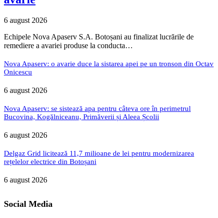
6 august 2026
Echipele Nova Apaserv S.A. Botoșani au finalizat lucrările de
remediere a avariei produse la conducta…
Nova Apaserv: o avarie duce la sistarea apei pe un tronson din Octav
Onicescu
6 august 2026
Nova Apaserv: se sistează apa pentru câteva ore în perimetrul
Bucovina, Kogălniceanu, Primăverii și Aleea Școlii
6 august 2026
Delgaz Grid licitează 11,7 milioane de lei pentru modernizarea
rețelelor electrice din Botoșani
6 august 2026
Social Media