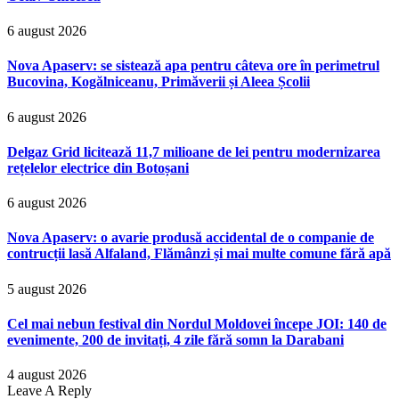
6 august 2026
Nova Apaserv: se sistează apa pentru câteva ore în perimetrul
Bucovina, Kogălniceanu, Primăverii și Aleea Școlii
6 august 2026
Delgaz Grid licitează 11,7 milioane de lei pentru modernizarea
rețelelor electrice din Botoșani
6 august 2026
Nova Apaserv: o avarie produsă accidental de o companie de
contrucții lasă Alfaland, Flămânzi și mai multe comune fără apă
5 august 2026
Cel mai nebun festival din Nordul Moldovei începe JOI: 140 de
evenimente, 200 de invitați, 4 zile fără somn la Darabani
4 august 2026
Leave A Reply