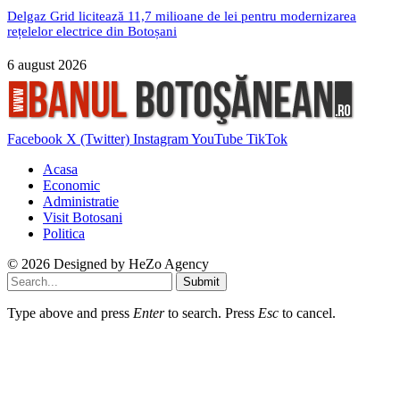
Delgaz Grid licitează 11,7 milioane de lei pentru modernizarea
rețelelor electrice din Botoșani
6 august 2026
Facebook
X (Twitter)
Instagram
YouTube
TikTok
Acasa
Economic
Administratie
Visit Botosani
Politica
© 2026 Designed by
HeZo Agency
Submit
Type above and press
Enter
to search. Press
Esc
to cancel.