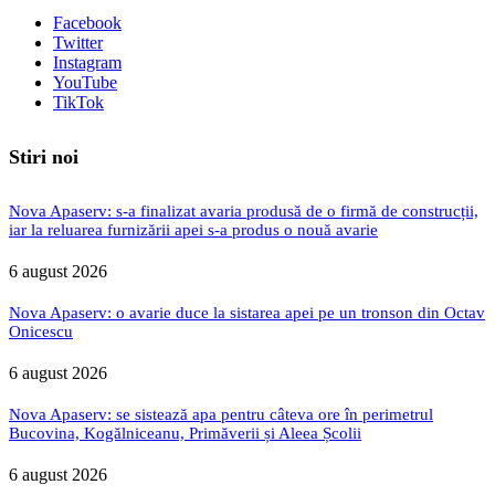
Facebook
Twitter
Instagram
YouTube
TikTok
Stiri noi
Nova Apaserv: s-a finalizat avaria produsă de o firmă de construcții,
iar la reluarea furnizării apei s-a produs o nouă avarie
6 august 2026
Nova Apaserv: o avarie duce la sistarea apei pe un tronson din Octav
Onicescu
6 august 2026
Nova Apaserv: se sistează apa pentru câteva ore în perimetrul
Bucovina, Kogălniceanu, Primăverii și Aleea Școlii
6 august 2026