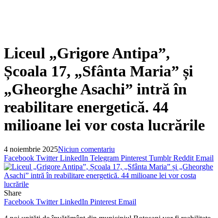
Liceul „Grigore Antipa”,
Școala 17, „Sfânta Maria” și
„Gheorghe Asachi” intră în
reabilitare energetică. 44
milioane lei vor costa lucrările
4 noiembrie 2025
Niciun comentariu
Facebook
Twitter
LinkedIn
Telegram
Pinterest
Tumblr
Reddit
Email
Share
Facebook
Twitter
LinkedIn
Pinterest
Email