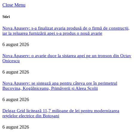
Close Menu
Stiri
Nova Apaserv: s-a finalizat avaria produsă de o firmă de construcții,
iar la reluarea furnizării apei s-a produs o nouă avarie
6 august 2026
Nova Apaserv: o avarie duce la sistarea apei pe un tronson din Octav
Onicescu
6 august 2026
Nova Apaserv: se sistează apa pentru câteva ore în perimetrul
Bucovina, Kogălniceanu, Primăverii și Aleea Școlii
6 august 2026
Delgaz Grid licitează 11,7 milioane de lei pentru modernizarea
rețelelor electrice din Botoșani
6 august 2026