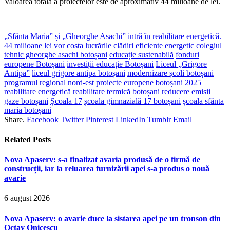
Valoarea totală a proiectelor este de aproximativ 44 milioane de lei.
„Sfânta Maria” și „Gheorghe Asachi” intră în reabilitare energetică.
44 milioane lei vor costa lucrările
clădiri eficiente energetic
colegiul
tehnic gheorghe asachi botoșani
educație sustenabilă
fonduri
europene Botoșani
investiții educație Botoșani
Liceul „Grigore
Antipa”
liceul grigore antipa botoșani
modernizare școli botoșani
programul regional nord-est
proiecte europene botoșani 2025
reabilitare energetică
reabilitare termică botoșani
reducere emisii
gaze botoșani
Școala 17
școala gimnazială 17 botoșani
școala sfânta
maria botoșani
Share.
Facebook
Twitter
Pinterest
LinkedIn
Tumblr
Email
Related
Posts
Nova Apaserv: s-a finalizat avaria produsă de o firmă de
construcții, iar la reluarea furnizării apei s-a produs o nouă
avarie
6 august 2026
Nova Apaserv: o avarie duce la sistarea apei pe un tronson din
Octav Onicescu