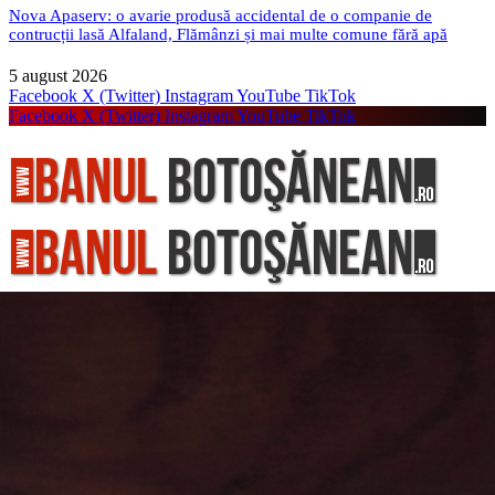
Nova Apaserv: o avarie produsă accidental de o companie de
contrucții lasă Alfaland, Flămânzi și mai multe comune fără apă
5 august 2026
Facebook
X (Twitter)
Instagram
YouTube
TikTok
Facebook
X (Twitter)
Instagram
YouTube
TikTok