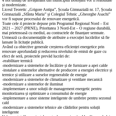
4 noi unități de învățământ din municipiul Botoșani vor fi reabilitate
și modernizate.
Liceul Teoretic „Grigore Antipa”, Școala Gimnazială nr. 17, Școala
Gimnazială „Sfânta Maria” și Colegiul Tehnic „Gheorghe Asachi”
vor fi supuse procesului de renovare energetică.
Toate cele 4 proiecte depuse prin Programul Regional Nord – Est
2021 – 2027 (PRNE), Prioritatea 3 Nord-Est – O regiune durabilă,
mai prietenoasă cu mediul, au contractele de finanțare semnate.
Urmează ca documentațiile de atribuire a execuției lucrărilor să fie
lansate în licitație publică.
Având ca obiective generale creșterea eficienței energetice prin
renovare aprofundată și reducerea nivelului de emisii de gaze cu
efect de seră, proiectele prevăd lucrări de:
-reabilitare termică
-modernizare a sistemelor de încălzire și de furnizare a apei calde
-instalare a sistemelor alternative de producere a energiei electrice și
termice și utilizare a surselor regenerabile de energie
-modernizare a sistemelor de climatizare și ventilare mecanică
-modernizare a sistemelor de iluminat
-implementare a unor soluții de management energetic pentru
monitorizarea și optimizare a consumului de energie
-implementare a unor sisteme inteligente de umbrire pentru sezonul
cald
-modernizare a sistemelor tehnice ale clădirilor pentru soluții
inteligente