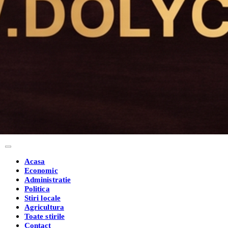
Acasa
Economic
Administratie
Politica
Stiri locale
Agricultura
Toate stirile
Contact