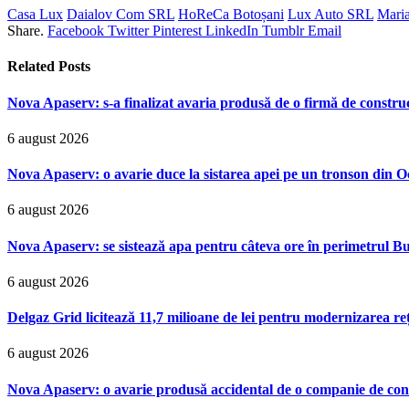
Casa Lux
Daialov Com SRL
HoReCa Botoșani
Lux Auto SRL
Mari
Share.
Facebook
Twitter
Pinterest
LinkedIn
Tumblr
Email
Related
Posts
Nova Apaserv: s-a finalizat avaria produsă de o firmă de construcț
6 august 2026
Nova Apaserv: o avarie duce la sistarea apei pe un tronson din 
6 august 2026
Nova Apaserv: se sistează apa pentru câteva ore în perimetrul Bu
6 august 2026
Delgaz Grid licitează 11,7 milioane de lei pentru modernizarea reț
6 august 2026
Nova Apaserv: o avarie produsă accidental de o companie de cont