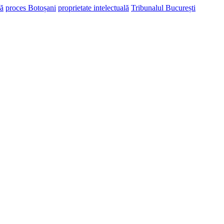
lă
proces Botoșani
proprietate intelectuală
Tribunalul București