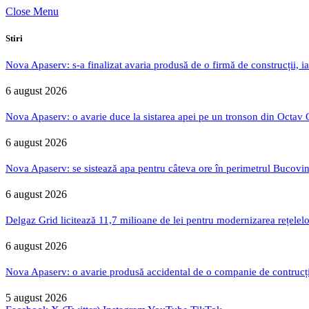
Close Menu
Stiri
Nova Apaserv: s-a finalizat avaria produsă de o firmă de construcții, ia
6 august 2026
Nova Apaserv: o avarie duce la sistarea apei pe un tronson din Octav
6 august 2026
Nova Apaserv: se sistează apa pentru câteva ore în perimetrul Bucovin
6 august 2026
Delgaz Grid licitează 11,7 milioane de lei pentru modernizarea rețelelo
6 august 2026
Nova Apaserv: o avarie produsă accidental de o companie de contrucți
5 august 2026