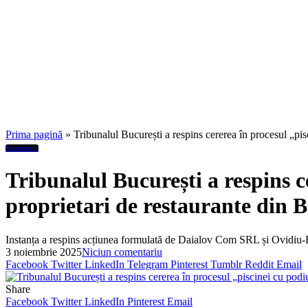
Prima pagină
»
Tribunalul București a respins cererea în procesul „pis
Economic
Tribunalul București a respins c
proprietari de restaurante din 
Instanța a respins acțiunea formulată de Daialov Com SRL și Ovidiu-
3 noiembrie 2025
Niciun comentariu
Facebook
Twitter
LinkedIn
Telegram
Pinterest
Tumblr
Reddit
Email
Share
Facebook
Twitter
LinkedIn
Pinterest
Email