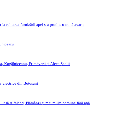
r la reluarea furnizării apei s-a produs o nouă avarie
 Onicescu
a, Kogălniceanu, Primăverii și Aleea Școlii
r electrice din Botoșani
i lasă Alfaland, Flămânzi și mai multe comune fără apă