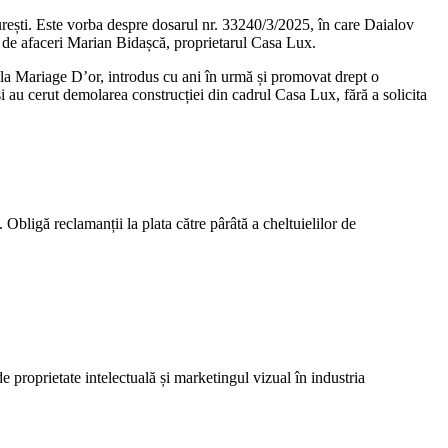
curești. Este vorba despre dosarul nr. 33240/3/2025, în care Daialov
de afaceri Marian Bidașcă, proprietarul Casa Lux.
t la Mariage D’or, introdus cu ani în urmă și promovat drept o
i au cerut demolarea construcției din cadrul Casa Lux, fără a solicita
bligă reclamanții la plata către pârâtă a cheltuielilor de
de proprietate intelectuală și marketingul vizual în industria