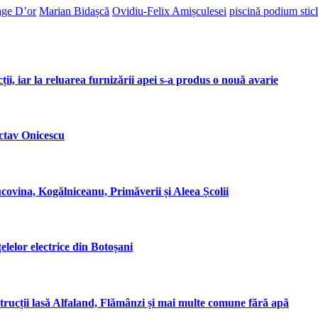
age D’or
Marian Bidașcă
Ovidiu-Felix Amișculesei
piscină podium stic
ii, iar la reluarea furnizării apei s-a produs o nouă avarie
Octav Onicescu
covina, Kogălniceanu, Primăverii și Aleea Școlii
elelor electrice din Botoșani
rucții lasă Alfaland, Flămânzi și mai multe comune fără apă