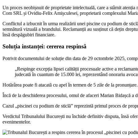
Un proces neobișnuit de proprietate intelectuală, care a stârnit atenți
Com SRL și Ovidiu-Felix Amișculesei, proprietarii complexului Maria
Conflictul a izbucnit în urma realizării unei piscine cu podium de stic
semnătură vizuală a brandului. Reclamanții au susținut că dețin dreptur
însă despăgubiri financiare.
Soluția instanței: cererea respinsă
Potrivit documentului de soluție din data de 29 octombrie 2025, compl
„Respinge excepția lipsei calității procesuale active a reclaman
judecată în cuantum de 15.000 lei, reprezentând onorariu avocaț
Hotărârea poate fi atacată cu apel în termen de 5 zile de la pronunțare.
Încă de la deschiderea procesului, omul de afaceri Marian Bidașcă a de
Cazul „piscinei cu podium de sticlă” reprezintă primul proces de propr
Verdictul Tribunalului București nu închide definitiv disputa, însă oferă 
evenimentelor.