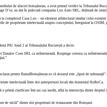
a mediului de afaceri botoșănean, a avut primul verdict la Tribunalul Bu
ge D’or, au dat în judecată compania Lux Auto SRL, deținută de omul 
lă la complexul Casa Lux – un element arhitectural similar celui existen
ile de proprietate intelectuală asupra conceptului, înregistrat la OSIM, ș
etul PIU fond 2 al Tribunalului București a decis:
tei Daialov Com SRL ca neîntemeiată. Respinge cererea ca neîntemeiată. O
ial.”
clarat pentru BanulBotoșănean.ro că dosarul este „lipsit de substanță”.
ietate intelectuală între doi antreprenori locali din domeniul HoReCa.
o primă clarificare într-un caz inedit, aflat la intersecția dintre dreptul 