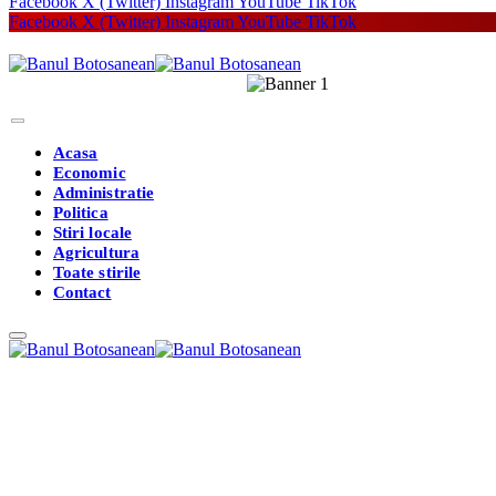
Facebook
X (Twitter)
Instagram
YouTube
TikTok
Facebook
X (Twitter)
Instagram
YouTube
TikTok
Acasa
Economic
Administratie
Politica
Stiri locale
Agricultura
Toate stirile
Contact