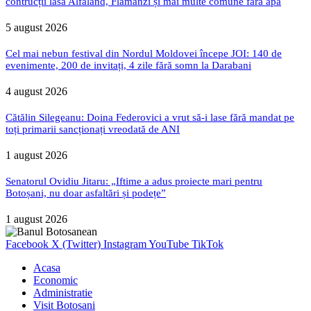
contrucții lasă Alfaland, Flămânzi și mai multe comune fără apă
5 august 2026
Cel mai nebun festival din Nordul Moldovei începe JOI: 140 de
evenimente, 200 de invitați, 4 zile fără somn la Darabani
4 august 2026
Cătălin Silegeanu: Doina Federovici a vrut să-i lase fără mandat pe
toți primarii sancționați vreodată de ANI
1 august 2026
Senatorul Ovidiu Jitaru: „Iftime a adus proiecte mari pentru
Botoșani, nu doar asfaltări și podețe”
1 august 2026
Facebook
X (Twitter)
Instagram
YouTube
TikTok
Acasa
Economic
Administratie
Visit Botosani