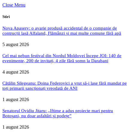
Close Menu
Stiri
Nova Apaserv: o avarie produsă accidental de o companie de
contrucții lasă Alfaland, Flămânzi și mai multe comune fără apă
5 august 2026
Cel mai nebun festival din Nordul Moldovei începe JOI: 140 de
evenimente, 200 de invitați, 4 zile fără somn la Darabani
4 august 2026
Cătălin Silegeanu: Doina Federovici a vrut să-i lase fără mandat pe
toți primarii sancționați vreodată de ANI
1 august 2026
Senatorul Ovidiu Jitaru: „Iftime a adus proiecte mari pentru
Botoșani, nu doar asfaltări și podețe”
1 august 2026