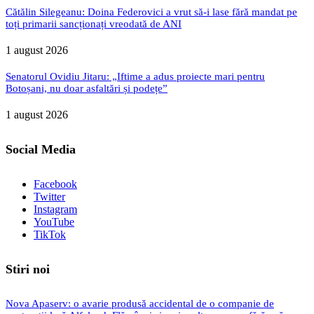
Cătălin Silegeanu: Doina Federovici a vrut să-i lase fără mandat pe
toți primarii sancționați vreodată de ANI
1 august 2026
Senatorul Ovidiu Jitaru: „Iftime a adus proiecte mari pentru
Botoșani, nu doar asfaltări și podețe”
1 august 2026
Social Media
Facebook
Twitter
Instagram
YouTube
TikTok
Stiri noi
Nova Apaserv: o avarie produsă accidental de o companie de