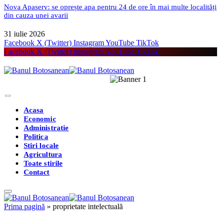
Nova Apaserv: se oprește apa pentru 24 de ore în mai multe localități
din cauza unei avarii
31 iulie 2026
Facebook
X (Twitter)
Instagram
YouTube
TikTok
Facebook
X (Twitter)
Instagram
YouTube
TikTok
Acasa
Economic
Administratie
Politica
Stiri locale
Agricultura
Toate stirile
Contact
Prima pagină
»
proprietate intelectuală