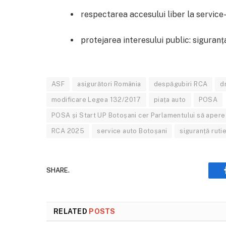
respectarea accesului liber la service
protejarea interesului public: siguranț
ASF
asigurători România
despăgubiri RCA
d
modificare Legea 132/2017
piața auto
POSA
POSA și Start UP Botoșani cer Parlamentului să apere 
RCA 2025
service auto Botoșani
siguranță ruti
SHARE.
RELATED
POSTS