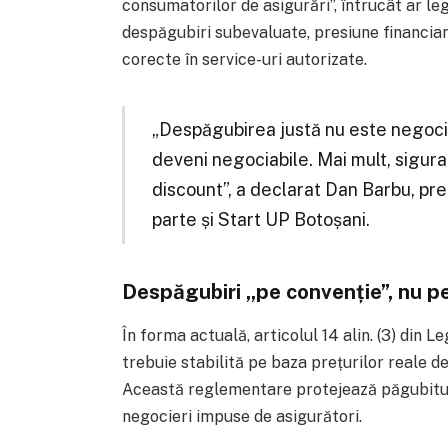
consumatorilor de asigurări”, întrucât ar leg
despăgubiri subevaluate, presiune financiară
corecte în service-uri autorizate.
„Despăgubirea justă nu este negociab
deveni negociabile. Mai mult, sigura
discount”, a declarat Dan Barbu, pr
parte și Start UP Botoșani.
Despăgubiri „pe convenție”, nu p
În forma actuală, articolul 14 alin. (3) din
trebuie stabilită pe baza prețurilor reale d
Această reglementare protejează păgubitul,
negocieri impuse de asigurători.