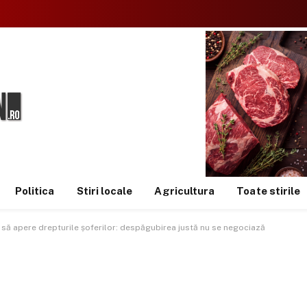
Politica
Stiri locale
Agricultura
Toate stirile
 să apere drepturile șoferilor: despăgubirea justă nu se negociază