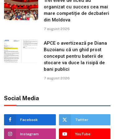
Trei eleve de liceu au
organizat cu succes cea mai
mare competiție de dezbateri
din Moldova
7 august 2026
APCE o avertizează pe Diana
Buzoianu că un ghid prost
conceput pentru baterii de
stocare va duce la risipă de
bani publici
7 august 2026
Social Media
Facebook
Twitter
Instagram
YouTube