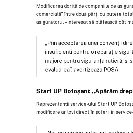
Modificarea dorită de companiile de asigură
comercială” între două părți cu putere total 
asigurătorul – interesat să plătească cât ma
„Prin acceptarea unei convenții dire
insuficienți pentru o reparație sigură
majore pentru siguranța rutieră, și 
evaluarea”, avertizează POSA.
Start UP Botoșani: „Apărăm dreptu
Reprezentanții service-ului Start UP Botoș
modificare ar lovi direct în șoferi, în service
„Noi, ca service autorizat, vedem z