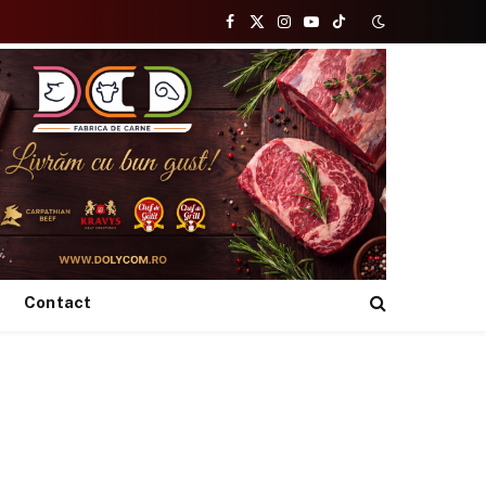
Facebook
X
Instagram
YouTube
TikTok
(Twitter)
Contact