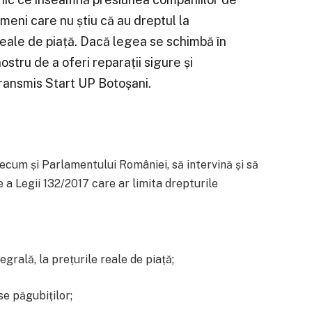
meni care nu știu că au dreptul la
reale de piață. Dacă legea se schimbă în
ostru de a oferi reparații sigure și
 transmis Start UP Botoșani.
recum și Parlamentului României, să intervină și să
 a Legii 132/2017 care ar limita drepturile
grală, la prețurile reale de piață;
se păgubiților;