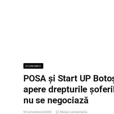
ECONOMIC
POSA și Start UP Boto
apere drepturile șofer
nu se negociază
13 octombrie 2025
Niciun comentariu