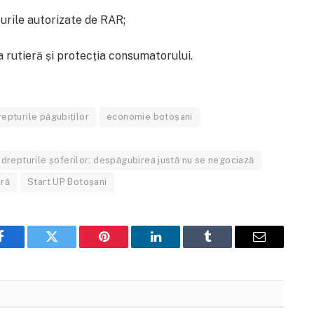
-urile autorizate de RAR;
a rutieră și protecția consumatorului.
repturile păgubiților
economie botoșani
drepturile șoferilor: despăgubirea justă nu se negociază
eră
Start UP Botoșani
Facebook
Twitter
Pinterest
LinkedIn
Tumblr
Email