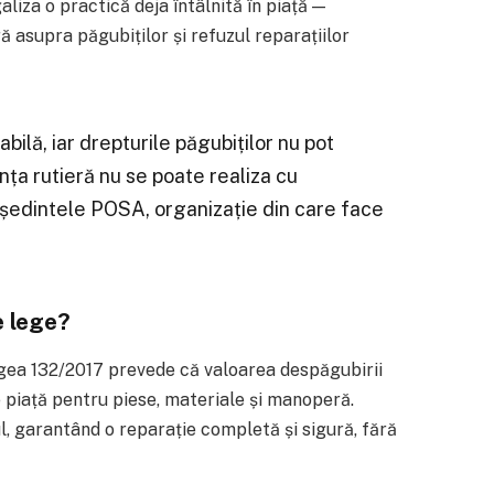
aliza o practică deja întâlnită în piață —
 asupra păgubiților și refuzul reparațiilor
ilă, iar drepturile păgubiților nu pot
nța rutieră nu se poate realiza cu
eședintele POSA, organizație din care face
e lege?
 Legea 132/2017 prevede că valoarea despăgubirii
e piață pentru piese, materiale și manoperă.
 garantând o reparație completă și sigură, fără