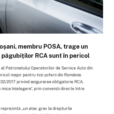
toșani, membru POSA, trage un
 păgubiților RCA sunt în pericol
al Patronatului Operatorilor de Service Auto din
icol major pentru toți șoferii din România:
 132/2017 privind asigurarea obligatorie RCA,
a mica înțelegere”, prin convenții directe între
reprezintă „un atac grav la drepturile