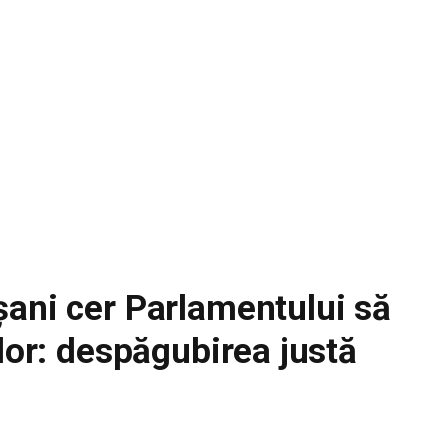
șani cer Parlamentului să
ilor: despăgubirea justă