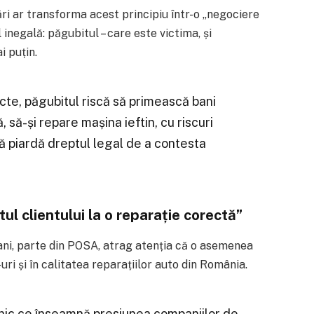
ri ar transforma acest principiu într-o „negociere
inegală: păgubitul – care este victima, și
i puțin.
cte, păgubitul riscă să primească bani
, să-și repare mașina ieftin, cu riscuri
să piardă dreptul legal de a contesta
l clientului la o reparație corectă”
ani, parte din POSA, atrag atenția că o asemenea
-uri și în calitatea reparațiilor auto din România.
ilnic ce înseamnă presiunea companiilor de