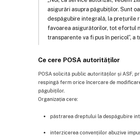
asigurări asupra păgubiților. Sunt oa
despăgubire integrală, la prețurile 
favoarea asigurătorilor, tot efortul n
transparente va fi pus în pericol”, a
Ce cere POSA autorităților
POSA solicită public autorităților și ASF, p
respingă ferm orice încercare de modificare
păgubiților.
Organizația cere:
păstrarea dreptului la despăgubire inte
interzicerea convențiilor abuzive impu