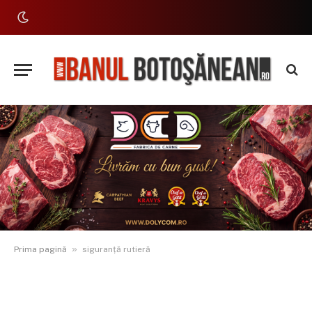
»
Prima pagină
siguranță rutieră