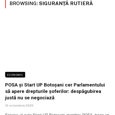
BROWSING:
SIGURANȚĂ RUTIERĂ
ECONOMIC
POSA și Start UP Botoșani cer Parlamentului
să apere drepturile șoferilor: despăgubirea
justă nu se negociază
13 octombrie 2025
Service-ul auto Start UP Botoșani, membru POSA, trage un