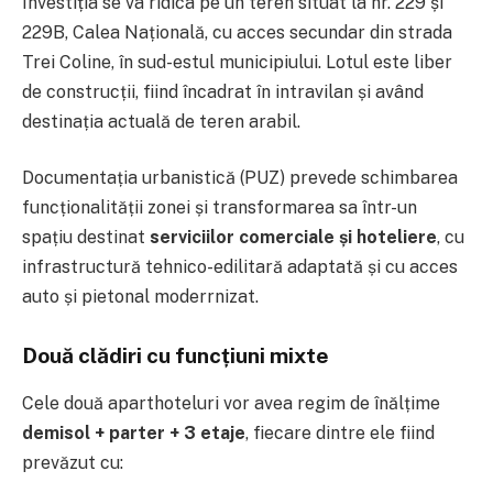
Investiția se va ridica pe un teren situat la nr. 229 și
229B, Calea Națională, cu acces secundar din strada
Trei Coline, în sud-estul municipiului. Lotul este liber
de construcții, fiind încadrat în intravilan și având
destinația actuală de teren arabil.
Documentația urbanistică (PUZ) prevede schimbarea
funcționalității zonei și transformarea sa într-un
spațiu destinat
serviciilor comerciale și hoteliere
, cu
infrastructură tehnico-edilitară adaptată și cu acces
auto și pietonal moderrnizat.
Două clădiri cu funcțiuni mixte
Cele două aparthoteluri vor avea regim de înălțime
demisol + parter + 3 etaje
, fiecare dintre ele fiind
prevăzut cu: