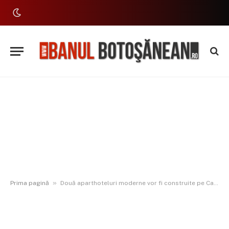
»
Prima pagină
Două aparthoteluri moderne vor fi construite pe Calea Națională din Botoșani