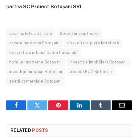
partea
SC Proiect Botoșani SRL
.
aparthotel cu parcare
Botoșani aparthotel
cazare modernă Botoșani
dezvoltare piață hotelieră
dezvoltare urbană Calea Națională
hoteluri moderne Botoșani
investiție imobiliară Botoșani
investiții turistice Botoșani
proiect PUZ Botoșani
spații comerciale Botoșani
Facebook
Twitter
Pinterest
LinkedIn
Tumblr
Email
RELATED
POSTS