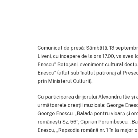
Comunicat de presă: Sâmbătă, 13 septembr
Liveni, cu începere de la ora 17.00, va avea
Enescu” Botoșani, eveniment cultural desfă
Enescu” (aflat sub înaltul patronaj al Preșe
prin Ministerul Culturii).
Cu participarea dirijorului Alexandru Ilie și 
următoarele creații muzicale: George Enescu,
George Enescu, „Baladă pentru vioară și or
românești Sz. 56”; Ciprian Porumbescu, „Bal
Enescu, „Rapsodia română nr. 1 în la major op.