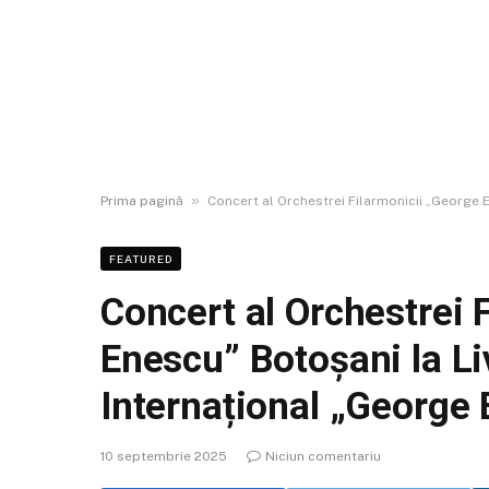
»
Prima pagină
Concert al Orchestrei Filarmonicii „George E
FEATURED
Concert al Orchestrei 
Enescu” Botoșani la Liv
Internațional „George
10 septembrie 2025
Niciun comentariu