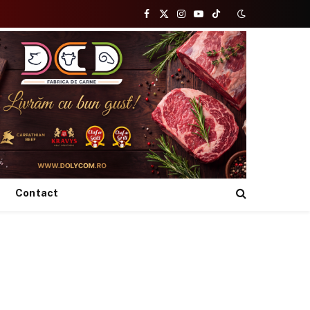
Facebook
X
Instagram
YouTube
TikTok
(Twitter)
Contact