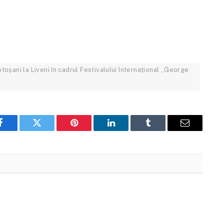
oșani la Liveni în cadrul Festivalului Internațional „George
Facebook
Twitter
Pinterest
LinkedIn
Tumblr
Email