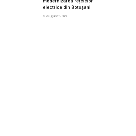
modernizarea rețelelor
electrice din Botoșani
6 august 2026