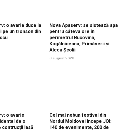
v: o avarie duce la
Nova Apaserv: se sistează apa
i pe un tronson din
pentru câteva ore în
escu
perimetrul Bucovina,
Kogălniceanu, Primăverii și
Aleea Școlii
6 august 2026
v: o avarie
Cel mai nebun festival din
idental de o
Nordul Moldovei începe JOI:
contrucții lasă
140 de evenimente, 200 de