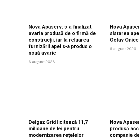
Nova Apaserv: s-a finalizat
Nova Apaser
avaria produsă de o firmă de
sistarea ape
construcții, iar la reluarea
Octav Onic
furnizării apei s-a produs o
6 august 2026
nouă avarie
6 august 2026
Delgaz Grid licitează 11,7
Nova Apaser
milioane de lei pentru
produsă acc
modernizarea rețelelor
companie de 