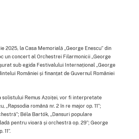
ie 2025, la Casa Memorială „George Enescu” din
 loc un concert al Orchestrei Filarmonicii „George
șurat sub egida Festivalului Internațional „George
dintelui României și finanțat de Guvernul României
a solistului Remus Azoiței, vor fi interpretate
 „Rapsodia română nr. 2 în re major op. 11”;
chestră”; Béla Bartók, „Dansuri populare
adă pentru vioară și orchestră op. 29”; George
 11”.