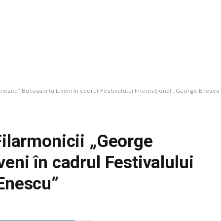
nescu” Botoșani la Liveni în cadrul Festivalului Internațional „George Enescu
Filarmonicii „George
eni în cadrul Festivalului
 Enescu”