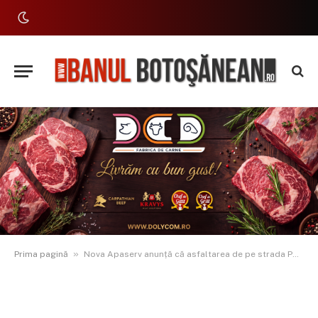
»
Prima pagină
Nova Apaserv anunță că asfaltarea de pe strada Popăuți lasă fără apă 8 străzi