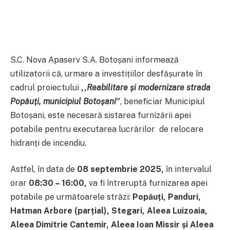
S.C. Nova Apaserv S.A. Botoșani informează
utilizatorii că, urmare a investițiilor desfășurate în
cadrul proiectului
,,
Reabilitare și modernizare strada
Popăuți, municipiul Botoșani
”
, beneficiar Municipiul
Botoșani, este necesară sistarea furnizării apei
potabile pentru executarea lucrărilor de relocare
hidranți de incendiu.
Astfel, în data de
08 septembrie 2025,
în intervalul
orar
08
:
30 – 16
:
00,
va fi întreruptă furnizarea apei
potabile pe următoarele străzi:
Popăuți, Panduri,
Hatman Arbore (parțial), Stegari, Aleea Luizoaia,
Aleea Dimitrie Cantemir, Aleea Ioan Missir și Aleea