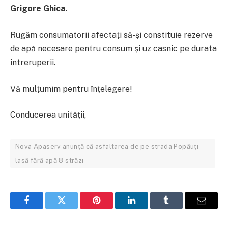
Grigore Ghica.
Rugăm consumatorii afectați să-și constituie rezerve
de apă necesare pentru consum și uz casnic pe durata
întreruperii.
Vă mulțumim pentru înțelegere!
Conducerea unității,
Nova Apaserv anunță că asfaltarea de pe strada Popăuți
lasă fără apă 8 străzi
Facebook
Twitter
Pinterest
LinkedIn
Tumblr
Email