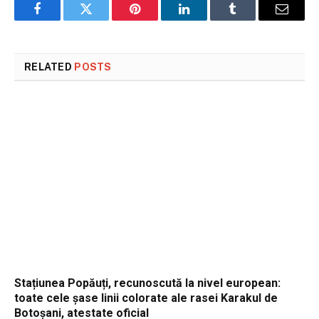
Facebook
Twitter
Pinterest
LinkedIn
Tumblr
Email
RELATED
POSTS
Stațiunea Popăuți, recunoscută la nivel european:
toate cele șase linii colorate ale rasei Karakul de
Botoșani, atestate oficial