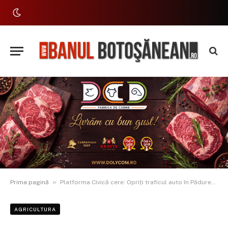
»
Prima pagină
Platforma Civică cere: Opriți traficul auto în Pădurea Băneasa – ‘Pe aici nu se trece!’
AGRICULTURA