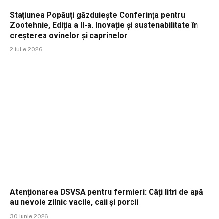
Stațiunea Popăuți găzduiește Conferința pentru
Zootehnie, Ediția a II-a. Inovație și sustenabilitate în
creșterea ovinelor și caprinelor
2 iulie 2026
Atenționarea DSVSA pentru fermieri: Câți litri de apă
au nevoie zilnic vacile, caii și porcii
30 iunie 2026