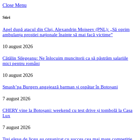
Close Menu
Stiri
Apel după atacul din Cluj. Alexandrin Moiseev (PNL): „Să oprim
ambulanța prostiei naționale înainte să mai facă victime”
10 august 2026
Cătălin Silegeanu: Ne înlocuim muncitorii ca să păstrăm salariile
mici pentru români
10 august 2026
Smash’pa Burgers angajează barman și ospătar în Botoșani
7 august 2026
CHERY vine la Botoșani: weekend cu test drive și tombolă la Casa
Lux
7 august 2026
Trei eleve de liceu au organizat cu succes cea mai mare competiție