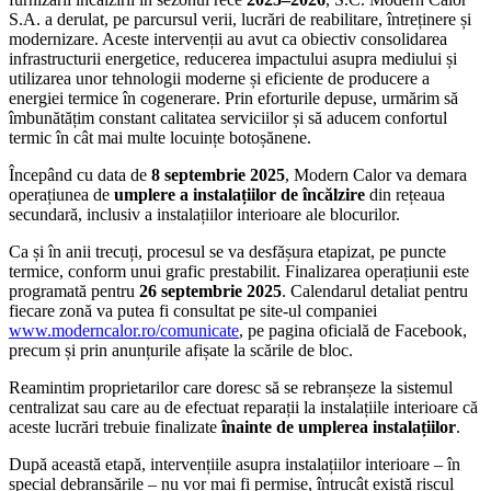
S.A. a derulat, pe parcursul verii, lucrări de reabilitare, întreținere și
modernizare. Aceste intervenții au avut ca obiectiv consolidarea
infrastructurii energetice, reducerea impactului asupra mediului și
utilizarea unor tehnologii moderne și eficiente de producere a
energiei termice în cogenerare. Prin eforturile depuse, urmărim să
îmbunătățim constant calitatea serviciilor și să aducem confortul
termic în cât mai multe locuințe botoșănene.
Începând cu data de
8 septembrie 2025
, Modern Calor va demara
operațiunea de
umplere a instalațiilor de încălzire
din rețeaua
secundară, inclusiv a instalațiilor interioare ale blocurilor.
Ca și în anii trecuți, procesul se va desfășura etapizat, pe puncte
termice, conform unui grafic prestabilit. Finalizarea operațiunii este
programată pentru
26 septembrie 2025
. Calendarul detaliat pentru
fiecare zonă va putea fi consultat pe site-ul companiei
www.moderncalor.ro/comunicate
, pe pagina oficială de Facebook,
precum și prin anunțurile afișate la scările de bloc.
Reamintim proprietarilor care doresc să se rebranșeze la sistemul
centralizat sau care au de efectuat reparații la instalațiile interioare că
aceste lucrări trebuie finalizate
înainte de umplerea instalațiilor
.
După această etapă, intervențiile asupra instalațiilor interioare – în
special debranșările – nu vor mai fi permise, întrucât există riscul