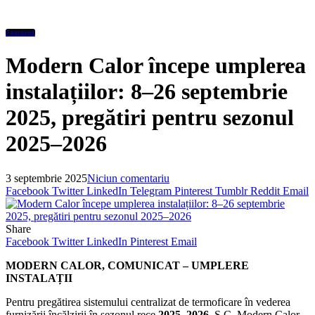
Featured
Modern Calor începe umplerea
instalațiilor: 8–26 septembrie
2025, pregătiri pentru sezonul
2025–2026
3 septembrie 2025
Niciun comentariu
Facebook
Twitter
LinkedIn
Telegram
Pinterest
Tumblr
Reddit
Email
Share
Facebook
Twitter
LinkedIn
Pinterest
Email
MODERN CALOR, COMUNICAT – UMPLERE
INSTALAȚII
Pentru pregătirea sistemului centralizat de termoficare în vederea
furnizării încălzirii în sezonul rece
2025–2026
, S.C. Modern Calor