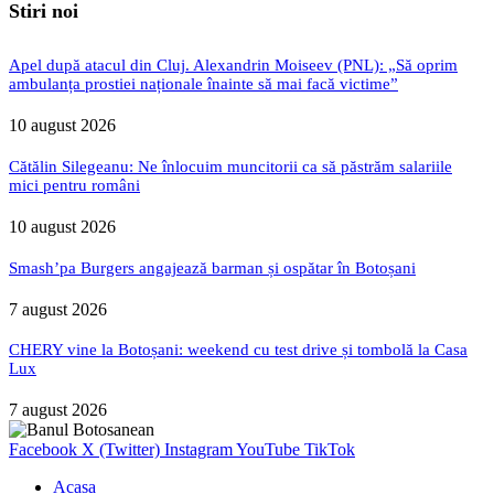
Stiri noi
Apel după atacul din Cluj. Alexandrin Moiseev (PNL): „Să oprim
ambulanța prostiei naționale înainte să mai facă victime”
10 august 2026
Cătălin Silegeanu: Ne înlocuim muncitorii ca să păstrăm salariile
mici pentru români
10 august 2026
Smash’pa Burgers angajează barman și ospătar în Botoșani
7 august 2026
CHERY vine la Botoșani: weekend cu test drive și tombolă la Casa
Lux
7 august 2026
Facebook
X (Twitter)
Instagram
YouTube
TikTok
Acasa