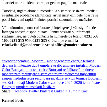
apariției unor incidente care pot genera pagube materiale.
Totodată, rugăm abonații racordați la sistem să sesizeze imediat
eventualele probleme identificate, astfel încât echipele noastre să
poată interveni rapid, înaintea pornirii sezonului de încălzire.
Vă mulțumim pentru colaborare și înțelegere și vă asigurăm de
întreaga noastră disponibilitate. Pentru sesizări și informații
suplimentare, ne puteți contacta la numerele de telefon
0231 537
100, 0231 515 959, 0231 535 340
sau pe e-mail la
relatii.clienti@moderncalor.ro
și
office@moderncalor.ro
.
calendar operațiuni Modern Calor
cogenerare energie termică
debranșări interzise după umplere
grafic umplere instalații
Modern
Calor Botoșani
puncte termice Botoșani
reabilitare întreținere
modernizare
rebranșare sistem centralizat
reducerea impactului
asupra mediului
rețea secundară încălzire
servicii termice Botoșani
sesizări abonați Modern Calor
sezon rece 2025–2026
termoficare
Botoșani
umplere instalații încălzire
Share.
Facebook
Twitter
Pinterest
LinkedIn
Tumblr
Email
Related
Posts