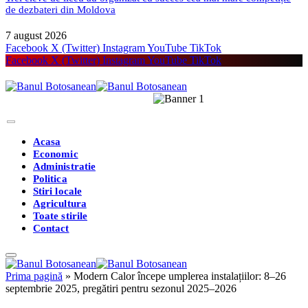
de dezbateri din Moldova
7 august 2026
Facebook
X (Twitter)
Instagram
YouTube
TikTok
Facebook
X (Twitter)
Instagram
YouTube
TikTok
Acasa
Economic
Administratie
Politica
Stiri locale
Agricultura
Toate stirile
Contact
Prima pagină
»
Modern Calor începe umplerea instalațiilor: 8–26
septembrie 2025, pregătiri pentru sezonul 2025–2026