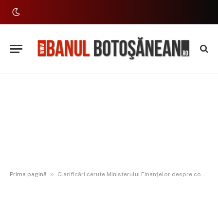
»
Prima pagină
Clarificări cerute Ministerului Finanțelor despre contractele pentru tronsoanele A7 Suceava–Pașcani