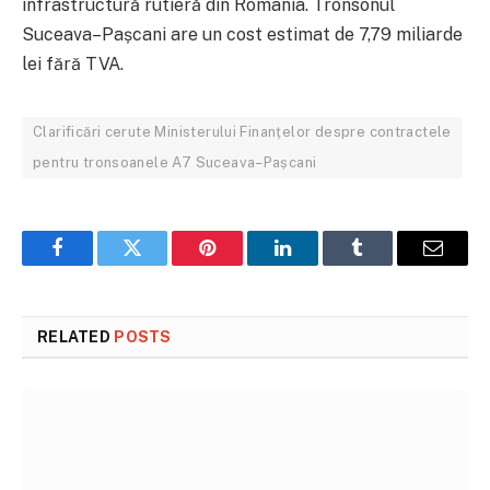
infrastructură rutieră din România. Tronsonul
Suceava–Pașcani are un cost estimat de 7,79 miliarde
lei fără TVA.
Clarificări cerute Ministerului Finanțelor despre contractele
pentru tronsoanele A7 Suceava–Pașcani
Facebook
Twitter
Pinterest
LinkedIn
Tumblr
Email
RELATED
POSTS