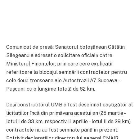
Comunicat de presă: Senatorul botoșănean Cătălin
Silegeanu a adresat o solicitare oficială către
Ministerul Finanțelor, prin care cere explicații
referitoare la blocajul semnării contractelor pentru
cele două tronsoane ale Autostrăzii A7 Suceava–
Pașcani, cu o lungime totală de 62 km.
Deși constructorul UMB a fost desemnat câștigător al
licitațiilor încă din primăvara acestui an (25 martie –
lotul I de 33 km, respectiv 11 aprilie – lotul II de 29 km),
contractele nu au fost semnate până în prezent.
Potrivit declarațiilor directorului general CNAIR,