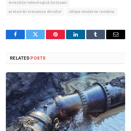
investiție tehnologică botoșani
prelucrări mecanice dorohoi
utilaje moderne românia
Facebook
Twitter
Pinterest
LinkedIn
Tumblr
Email
RELATED
POSTS