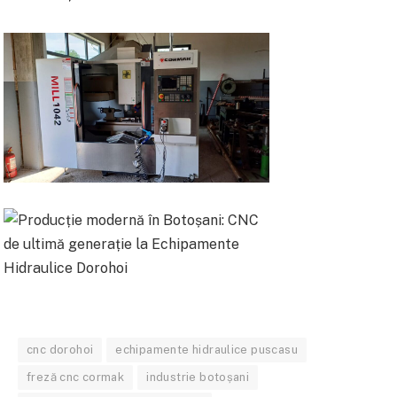
cnc dorohoi
echipamente hidraulice puscasu
freză cnc cormak
industrie botoșani