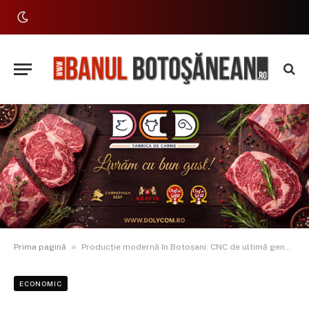
»
Prima pagină
Producție modernă în Botoșani: CNC de ultimă generație la Echipamente Hidraulice Dorohoi
ECONOMIC