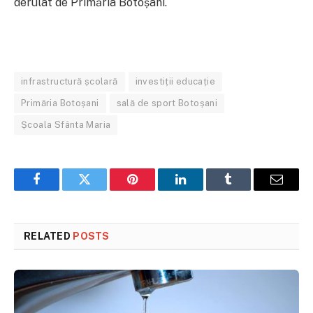
derulat de Primăria Botoșani.
infrastructură școlară
investiții educație
Primăria Botoșani
sală de sport Botoșani
Școala Sfânta Maria
Facebook
Twitter
Pinterest
LinkedIn
Tumblr
Email
RELATED
POSTS