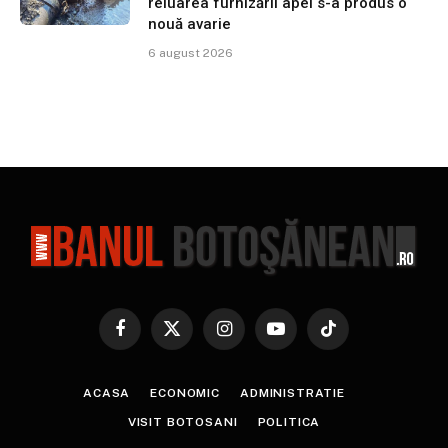
reluarea furnizării apei s-a produs o
nouă avarie
6 august 2026
Facebook
X
Instagram
YouTube
TikTok
(Twitter)
ACASA
ECONOMIC
ADMINISTRATIE
VISIT BOTOSANI
POLITICA