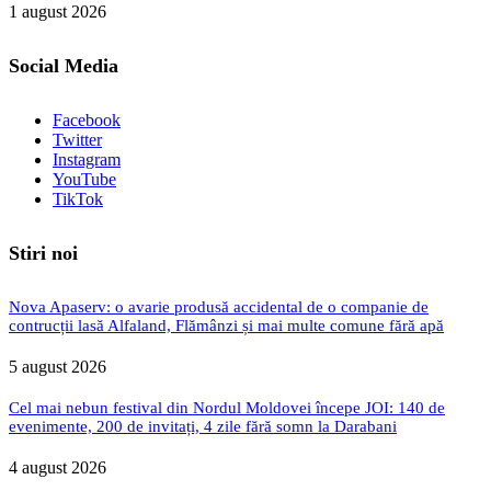
1 august 2026
Social Media
Facebook
Twitter
Instagram
YouTube
TikTok
Stiri noi
Nova Apaserv: o avarie produsă accidental de o companie de
contrucții lasă Alfaland, Flămânzi și mai multe comune fără apă
5 august 2026
Cel mai nebun festival din Nordul Moldovei începe JOI: 140 de
evenimente, 200 de invitați, 4 zile fără somn la Darabani
4 august 2026