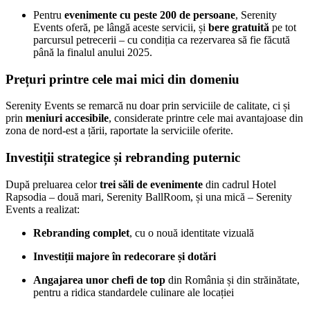
Pentru
evenimente cu peste 200 de persoane
, Serenity
Events oferă, pe lângă aceste servicii, și
bere gratuită
pe tot
parcursul petrecerii – cu condiția ca rezervarea să fie făcută
până la finalul anului 2025.
Prețuri printre cele mai mici din domeniu
Serenity Events se remarcă nu doar prin serviciile de calitate, ci și
prin
meniuri accesibile
, considerate printre cele mai avantajoase din
zona de nord-est a țării, raportate la serviciile oferite.
Investiții strategice și rebranding puternic
După preluarea celor
trei săli de evenimente
din cadrul Hotel
Rapsodia – două mari, Serenity BallRoom, și una mică – Serenity
Events a realizat:
Rebranding complet
, cu o nouă identitate vizuală
Investiții majore în redecorare și dotări
Angajarea unor chefi de top
din România și din străinătate,
pentru a ridica standardele culinare ale locației