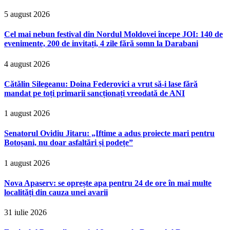
5 august 2026
Cel mai nebun festival din Nordul Moldovei începe JOI: 140 de
evenimente, 200 de invitați, 4 zile fără somn la Darabani
4 august 2026
Cătălin Silegeanu: Doina Federovici a vrut să-i lase fără
mandat pe toți primarii sancționați vreodată de ANI
1 august 2026
Senatorul Ovidiu Jitaru: „Iftime a adus proiecte mari pentru
Botoșani, nu doar asfaltări și podețe”
1 august 2026
Nova Apaserv: se oprește apa pentru 24 de ore în mai multe
localități din cauza unei avarii
31 iulie 2026