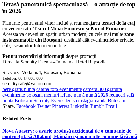
Terasă panoramică spectaculoasă – o atracție de top
în 2026
Planurile pentru anul viitor includ și reamenajarea
terasei de la etaj
,
cu vedere către
Teatrul Mihai Eminescu și Parcul Primăriei
.
Aceasta va deveni un spațiu urban modern, cu cele mai multe
zone
instagramabile din Botoșani
, destinată atât evenimentelor private,
cât și sesiunilor foto memorabile.
Pentru rezervări și informații
despre promoții:
Direct la Serenity Events – în incinta Hotel Rapsodia
Str. Cuza Vodă nr.4, Botosani, Romania
Telefon: 0747 081 800
serenitycafe@yahoo.com
bere gratis nuntă
cabina foto evenimente
cameră 360 gratuită
evenimente botoșani
meniuri ieftine nuntă
nuntă 2026 reduceri
sală
nuntă Botoșani
Serenity Events
terasă instagramabilă Botoșani
Share.
Facebook
Twitter
Pinterest
LinkedIn
Tumblr
Email
Related
Posts
Nova Apaserv: o avarie produsă accidental de o companie de
contrucții lasă Alfaland, Flămânzi și mai multe comune fără apă