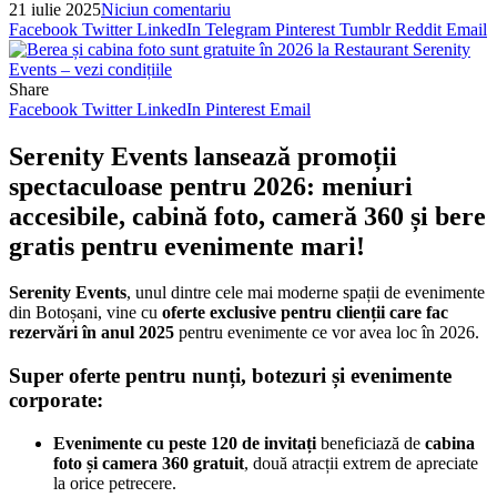
21 iulie 2025
Niciun comentariu
Facebook
Twitter
LinkedIn
Telegram
Pinterest
Tumblr
Reddit
Email
Share
Facebook
Twitter
LinkedIn
Pinterest
Email
Serenity Events lansează promoții
spectaculoase pentru 2026: meniuri
accesibile, cabină foto, cameră 360 și bere
gratis pentru evenimente mari!
Serenity Events
, unul dintre cele mai moderne spații de evenimente
din Botoșani, vine cu
oferte exclusive pentru clienții care fac
rezervări în anul 2025
pentru evenimente ce vor avea loc în 2026.
Super oferte pentru nunți, botezuri și evenimente
corporate:
Evenimente cu peste 120 de invitați
beneficiază de
cabina
foto și camera 360 gratuit
, două atracții extrem de apreciate
la orice petrecere.