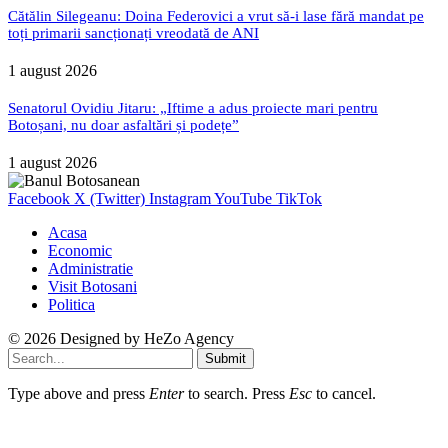
Cătălin Silegeanu: Doina Federovici a vrut să-i lase fără mandat pe
toți primarii sancționați vreodată de ANI
1 august 2026
Senatorul Ovidiu Jitaru: „Iftime a adus proiecte mari pentru
Botoșani, nu doar asfaltări și podețe”
1 august 2026
Facebook
X (Twitter)
Instagram
YouTube
TikTok
Acasa
Economic
Administratie
Visit Botosani
Politica
© 2026 Designed by
HeZo Agency
Submit
Type above and press
Enter
to search. Press
Esc
to cancel.