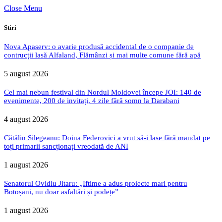
Close Menu
Stiri
Nova Apaserv: o avarie produsă accidental de o companie de
contrucții lasă Alfaland, Flămânzi și mai multe comune fără apă
5 august 2026
Cel mai nebun festival din Nordul Moldovei începe JOI: 140 de
evenimente, 200 de invitați, 4 zile fără somn la Darabani
4 august 2026
Cătălin Silegeanu: Doina Federovici a vrut să-i lase fără mandat pe
toți primarii sancționați vreodată de ANI
1 august 2026
Senatorul Ovidiu Jitaru: „Iftime a adus proiecte mari pentru
Botoșani, nu doar asfaltări și podețe”
1 august 2026