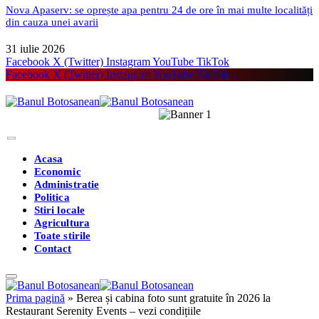
Nova Apaserv: se oprește apa pentru 24 de ore în mai multe localități
din cauza unei avarii
31 iulie 2026
Facebook
X (Twitter)
Instagram
YouTube
TikTok
Facebook
X (Twitter)
Instagram
YouTube
TikTok
Acasa
Economic
Administratie
Politica
Stiri locale
Agricultura
Toate stirile
Contact
Prima pagină
»
Berea și cabina foto sunt gratuite în 2026 la
Restaurant Serenity Events – vezi condițiile