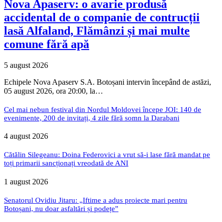
Nova Apaserv: o avarie produsă
accidental de o companie de contrucții
lasă Alfaland, Flămânzi și mai multe
comune fără apă
5 august 2026
Echipele Nova Apaserv S.A. Botoșani intervin începând de astăzi,
05 august 2026, ora 20:00, la…
Cel mai nebun festival din Nordul Moldovei începe JOI: 140 de
evenimente, 200 de invitați, 4 zile fără somn la Darabani
4 august 2026
Cătălin Silegeanu: Doina Federovici a vrut să-i lase fără mandat pe
toți primarii sancționați vreodată de ANI
1 august 2026
Senatorul Ovidiu Jitaru: „Iftime a adus proiecte mari pentru
Botoșani, nu doar asfaltări și podețe”