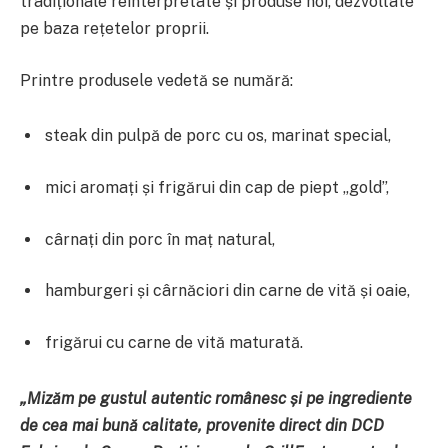
tradiționale reinterpretate și produse noi, dezvoltate
pe baza rețetelor proprii.
Printre produsele vedetă se numără:
steak din pulpă de porc cu os, marinat special,
mici aromați și frigărui din cap de piept „gold”,
cârnați din porc în maț natural,
hamburgeri și cârnăciori din carne de vită și oaie,
frigărui cu carne de vită maturată.
„Mizăm pe gustul autentic românesc și pe ingrediente
de cea mai bună calitate, provenite direct din DCD