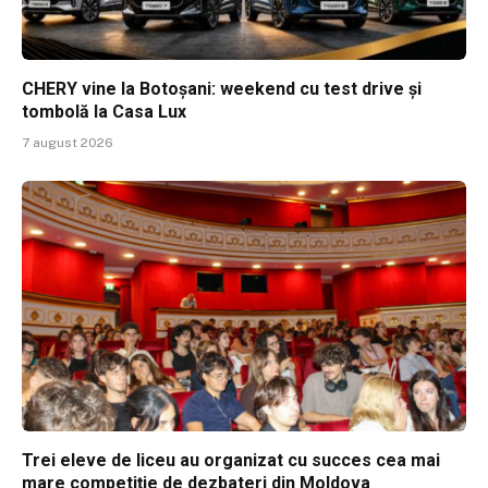
CHERY vine la Botoșani: weekend cu test drive și
tombolă la Casa Lux
7 august 2026
Trei eleve de liceu au organizat cu succes cea mai
mare competiție de dezbateri din Moldova