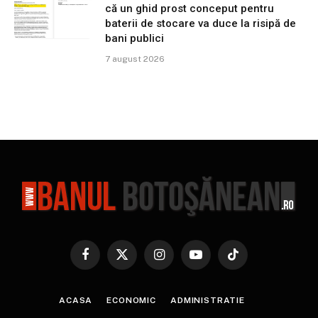
că un ghid prost conceput pentru
baterii de stocare va duce la risipă de
bani publici
7 august 2026
Facebook
X
Instagram
YouTube
TikTok
(Twitter)
ACASA
ECONOMIC
ADMINISTRATIE