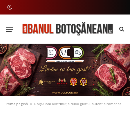
»
Prima pagină
Doly-Com Distribuție duce gustul autentic românesc la GrillFest 2025 – cel mai mare festival BBQ din Europa