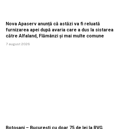
Nova Apaserv anunță că astăzi va fi reluată
furnizarea apei după avaria care a dus la sistarea
către Alfaland, Flămânzi și mai multe comune
7 august 2026
Botoșani – București cu doar 75 de lei la RVG