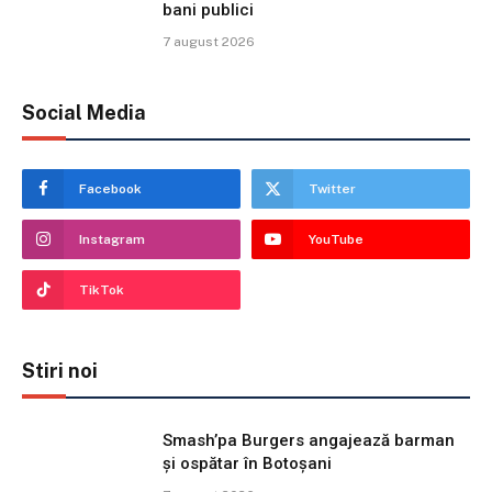
bani publici
7 august 2026
Social Media
Facebook
Twitter
Instagram
YouTube
TikTok
Stiri noi
Smash’pa Burgers angajează barman
și ospătar în Botoșani