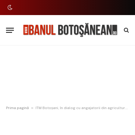
»
Prima pagină
ITM Botoșani, în dialog cu angajatorii din agricultură și silvicultură: Sprijin pentru respectarea legislației muncii