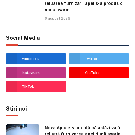
reluarea furnizării apei s-a produs o
nouă avarie
6 august 2026
Social Media
Facebook
Twitter
Instagram
YouTube
TikTok
Stiri noi
Nova Apaserv anunță că astăzi va fi
reluată furnizarea apei după avaria