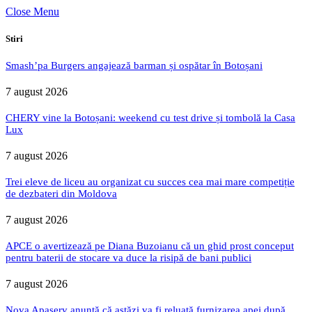
Close Menu
Stiri
Smash’pa Burgers angajează barman și ospătar în Botoșani
7 august 2026
CHERY vine la Botoșani: weekend cu test drive și tombolă la Casa
Lux
7 august 2026
Trei eleve de liceu au organizat cu succes cea mai mare competiție
de dezbateri din Moldova
7 august 2026
APCE o avertizează pe Diana Buzoianu că un ghid prost conceput
pentru baterii de stocare va duce la risipă de bani publici
7 august 2026
Nova Apaserv anunță că astăzi va fi reluată furnizarea apei după