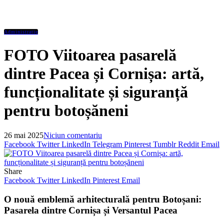
Administratie
FOTO Viitoarea pasarelă
dintre Pacea și Cornișa: artă,
funcționalitate și siguranță
pentru botoșăneni
26 mai 2025
Niciun comentariu
Facebook
Twitter
LinkedIn
Telegram
Pinterest
Tumblr
Reddit
Email
Share
Facebook
Twitter
LinkedIn
Pinterest
Email
O nouă emblemă arhitecturală pentru Botoșani:
Pasarela dintre Cornișa și Versantul Pacea