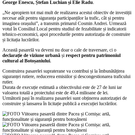
George Enescu, Ștefan Luchian și Elie Radu
.
„Ne apropiem tot mai mult de realizarea acestui obiectiv de investiții
necesar atât pentru siguranța participanților la trafic, cât și pentru
imaginea orașului”, a transmis primarul Cosmin Andrei. Urmează
votul în Consiliul Local pentru studiul de fezabilitate și indicatorii
tehnico-economici, apoi procedurile pentru autorizația de construire
și licitația lucrărilor.
Această pasarelă va deveni nu doar o cale de traversare, ci o
declarație de viziune urbană
și
respect pentru patrimoniul
cultural al Botoșaniului
.
Construirea pasarelei supraterane va contribui și la îmbunătățirea
siguranței rutiere, reducerea emisiilor și descongestionarea traficului
rutier.
Durata de execuție estimată a obiectivului este de 27 de luni iar
valoarea totală a proiectului este de 49,4 milioane de lei.
Următorii pași în realizarea pasarelei sunt obținerea autorizației de
construire și lansarea în licitație publică a execuției lucrărilor.