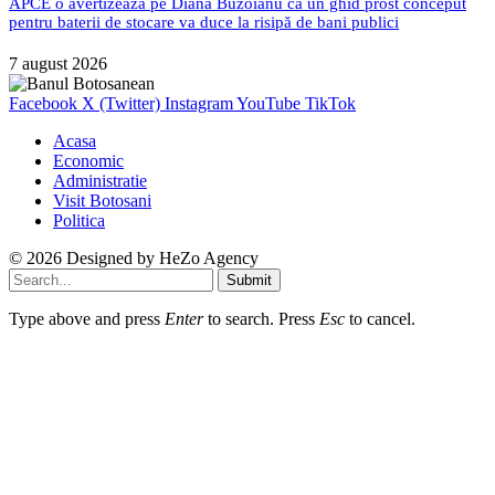
APCE o avertizează pe Diana Buzoianu că un ghid prost conceput
pentru baterii de stocare va duce la risipă de bani publici
7 august 2026
Facebook
X (Twitter)
Instagram
YouTube
TikTok
Acasa
Economic
Administratie
Visit Botosani
Politica
© 2026 Designed by
HeZo Agency
Submit
Type above and press
Enter
to search. Press
Esc
to cancel.