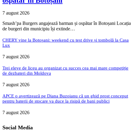
ospătar în Botoșani
7 august 2026
Smash’pa Burgers angajează barman și ospătar în Botoșani Locația
de burgeri din municipiu își extinde…
CHERY vine la Botoșani: weekend cu test drive și tombolă la Casa
Lux
7 august 2026
Trei eleve de liceu au organizat cu succes cea mai mare competiție
de dezbateri din Moldova
7 august 2026
APCE o avertizează pe Diana Buzoianu că un ghid prost conceput
pentru baterii de stocare va duce la risipă de bani publici
7 august 2026
Social Media