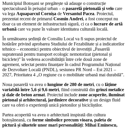
Municipiul Botoșani se pregătește să adauge o construcție
spectaculoasă în peisajul urban – o
pasarelă pietonală și velo
care
va lega
Aquaparcul Cornișa
de
Versantul Pacea
. Proiectul,
prezentat recent de primarul
Cosmin Andrei
, a fost conceput nu
doar ca un element de infrastructură sigură, ci ca o
lucrare de artă
urbană
care va pune în valoare identitatea culturală locală.
În următoarea ședință de Consiliu Local va fi supus proiectul de
hotărâre privind aprobarea Studiului de Fezabilitate și a indicatorilor
tehnico – economici pentru obiectivul de investiții „Pasarelă
supraterană pentru transport ecologic nemotorizat (pietonal și
biciclete)” în vederea accesibilității între cele două zone de
agrement, selectat pentru finanțare în cadrul Programului Național
de Dezvoltare Locală (PNDL), sesiunea PR Nord – Est 2021 –
2027, Prioritatea 4 „O regiune cu o mobilitate urbană mai durabilă”.
Noua pasarelă va avea o
lungime de 280 de metri
, cu o
lățime
variabilă între 5,6 și 9,6 metri
, fiind construită din
grinzi metalice
și dale de beton armat
. Proiectul include
zone acoperite, iluminat
pietonal și arhitectural, jardiniere decorative
și un design fluid
care va oferi o experiență unică pietonilor și bicicliștilor.
Partea acoperită va avea o arhitectură inspirată din cultura
botoșăneană, cu
forme simbolice precum vioara, paleta de
pictură și siluetele unor mari personalități
:
Mihai Eminescu,