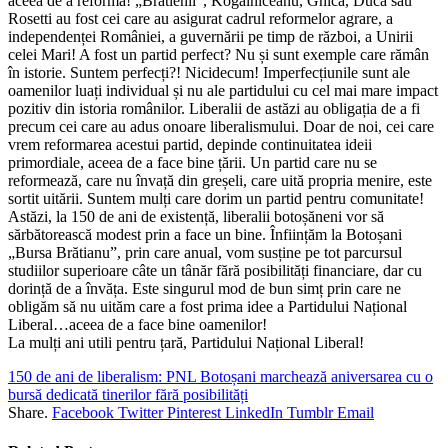
aceea de a reforma! „Brătienii”, Kogălniceanu, Ghica, Duca sau
Rosetti au fost cei care au asigurat cadrul reformelor agrare, a
independenței României, a guvernării pe timp de război, a Unirii
celei Mari! A fost un partid perfect? Nu și sunt exemple care rămân
în istorie. Suntem perfecți?! Nicidecum! Imperfecțiunile sunt ale
oamenilor luați individual și nu ale partidului cu cel mai mare impact
pozitiv din istoria românilor. Liberalii de astăzi au obligația de a fi
precum cei care au adus onoare liberalismului. Doar de noi, cei care
vrem reformarea acestui partid, depinde continuitatea ideii
primordiale, aceea de a face bine țării. Un partid care nu se
reformează, care nu învață din greșeli, care uită propria menire, este
sortit uitării. Suntem mulți care dorim un partid pentru comunitate!
Astăzi, la 150 de ani de existență, liberalii botoșăneni vor să
sărbătorească modest prin a face un bine. Înființăm la Botoșani
„Bursa Brătianu”, prin care anual, vom susține pe tot parcursul
studiilor superioare câte un tânăr fără posibilități financiare, dar cu
dorință de a învăța. Este singurul mod de bun simț prin care ne
obligăm să nu uităm care a fost prima idee a Partidului Național
Liberal…aceea de a face bine oamenilor!
La mulți ani utili pentru țară, Partidului Național Liberal!
150 de ani de liberalism: PNL Botoșani marchează aniversarea cu o
bursă dedicată tinerilor fără posibilități
Share.
Facebook
Twitter
Pinterest
LinkedIn
Tumblr
Email