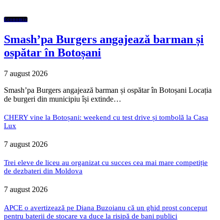
Economic
Smash’pa Burgers angajează barman și
ospătar în Botoșani
7 august 2026
Smash’pa Burgers angajează barman și ospătar în Botoșani Locația
de burgeri din municipiu își extinde…
CHERY vine la Botoșani: weekend cu test drive și tombolă la Casa
Lux
7 august 2026
Trei eleve de liceu au organizat cu succes cea mai mare competiție
de dezbateri din Moldova
7 august 2026
APCE o avertizează pe Diana Buzoianu că un ghid prost conceput
pentru baterii de stocare va duce la risipă de bani publici