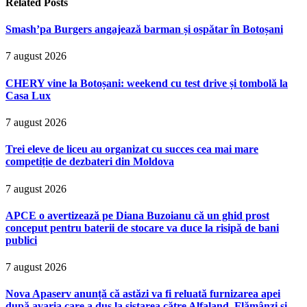
Related
Posts
Smash’pa Burgers angajează barman și ospătar în Botoșani
7 august 2026
CHERY vine la Botoșani: weekend cu test drive și tombolă la
Casa Lux
7 august 2026
Trei eleve de liceu au organizat cu succes cea mai mare
competiție de dezbateri din Moldova
7 august 2026
APCE o avertizează pe Diana Buzoianu că un ghid prost
conceput pentru baterii de stocare va duce la risipă de bani
publici
7 august 2026
Nova Apaserv anunță că astăzi va fi reluată furnizarea apei
după avaria care a dus la sistarea către Alfaland, Flămânzi și