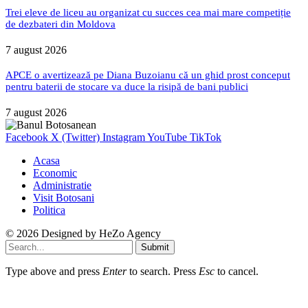
Trei eleve de liceu au organizat cu succes cea mai mare competiție
de dezbateri din Moldova
7 august 2026
APCE o avertizează pe Diana Buzoianu că un ghid prost conceput
pentru baterii de stocare va duce la risipă de bani publici
7 august 2026
Facebook
X (Twitter)
Instagram
YouTube
TikTok
Acasa
Economic
Administratie
Visit Botosani
Politica
© 2026 Designed by
HeZo Agency
Submit
Type above and press
Enter
to search. Press
Esc
to cancel.