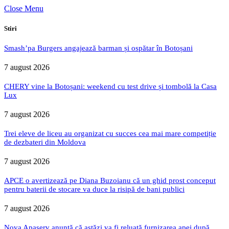
Close Menu
Stiri
Smash’pa Burgers angajează barman și ospătar în Botoșani
7 august 2026
CHERY vine la Botoșani: weekend cu test drive și tombolă la Casa
Lux
7 august 2026
Trei eleve de liceu au organizat cu succes cea mai mare competiție
de dezbateri din Moldova
7 august 2026
APCE o avertizează pe Diana Buzoianu că un ghid prost conceput
pentru baterii de stocare va duce la risipă de bani publici
7 august 2026
Nova Apaserv anunță că astăzi va fi reluată furnizarea apei după