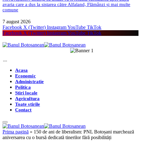
avaria care a dus la sistarea către Alfaland, Flămânzi și mai multe
comune
7 august 2026
Facebook
X (Twitter)
Instagram
YouTube
TikTok
Facebook
X (Twitter)
Instagram
YouTube
TikTok
Acasa
Economic
Administratie
Politica
Stiri locale
Agricultura
Toate stirile
Contact
Prima pagină
»
150 de ani de liberalism: PNL Botoșani marchează
aniversarea cu o bursă dedicată tinerilor fără posibilități