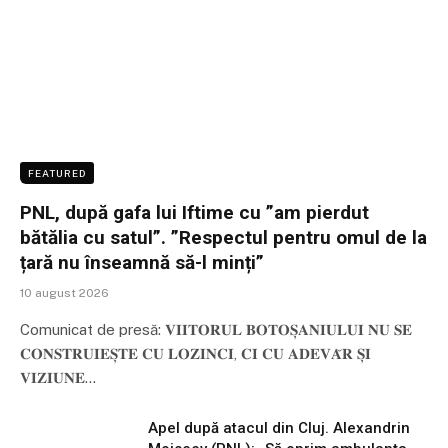
FEATURED
PNL, după gafa lui Iftime cu ”am pierdut
bătălia cu satul”. ”Respectul pentru omul de la
țară nu înseamnă să-l minți”
10 august 2026
Comunicat de presă: 𝐕𝐈𝐈𝐓𝐎𝐑𝐔𝐋 𝐁𝐎𝐓𝐎𝐒̦𝐀𝐍𝐈𝐔𝐋𝐔𝐈 𝐍𝐔 𝐒𝐄
𝐂𝐎𝐍𝐒𝐓𝐑𝐔𝐈𝐄𝐒̦𝐓𝐄 𝐂𝐔 𝐋𝐎𝐙𝐈𝐍𝐂𝐈, 𝐂𝐈 𝐂𝐔 𝐀𝐃𝐄𝐕𝐀̆𝐑 𝐒̦𝐈
𝐕𝐈𝐙𝐈𝐔𝐍𝐄…
Apel după atacul din Cluj. Alexandrin