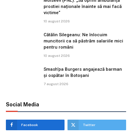
Moiseev (PNL): „Să oprim ambulanța
prostiei naționale înainte să mai facă
victime”
10 august 2026
Cătălin Silegeanu: Ne înlocuim
muncitorii ca să păstrăm salariile mici
pentru români
10 august 2026
Smash’pa Burgers angajează barman
și ospătar în Botoșani
7 august 2026
Social Media
Facebook
Twitter