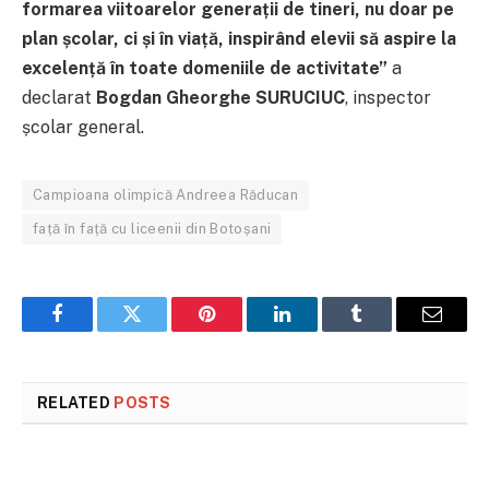
formarea viitoarelor generații de tineri, nu doar pe
plan școlar, ci și în viață, inspirând elevii să aspire la
excelență în toate domeniile de activitate”
a
declarat
Bogdan Gheorghe SURUCIUC
, inspector
școlar general.
Campioana olimpică Andreea Răducan
față în față cu liceenii din Botoșani
Facebook
Twitter
Pinterest
LinkedIn
Tumblr
Email
RELATED
POSTS