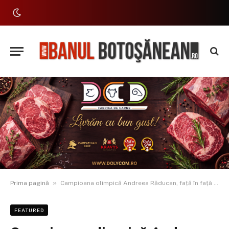
»
Prima pagină
Campioana olimpică Andreea Răducan, față în față cu liceenii din Botoșani
FEATURED