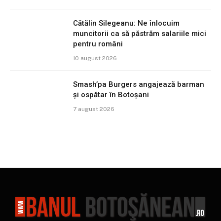
Cătălin Silegeanu: Ne înlocuim
muncitorii ca să păstrăm salariile mici
pentru români
10 august 2026
Smash’pa Burgers angajează barman
și ospătar în Botoșani
7 august 2026