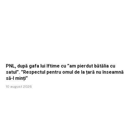
PNL, după gafa lui Iftime cu ”am pierdut bătălia cu
satul”. ”Respectul pentru omul de la țară nu înseamnă
să-l minți”
10 august 2026