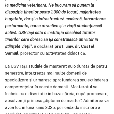
la medicina veterinară. Ne bucurăm să punem la
dispoziția tinerilor peste 1.000 de locuri, majoritatea
bugetate, dar și o infrastructură modernă, laboratoare
performante, burse atractive și o viață studențească
activă. USV Iași este o instituție deschisă tuturor
tinerilor care doresc să își construiască un viitor în
științele vieții
”
, a declarat
prof. univ. dr. Costel
Samuil
, prorector cu activitatea didactică.
La USV Iași, studiile de masterat au o durată de patru
semestre, integrează mai multe domenii de
specializare și urmăresc aprofundarea sau extinderea
competențelor în aceste domenii. Masteratul se
încheie cu o disertație în baza căreia, după promovare,
absolvenţii primesc „diploma de master”. Admiterea va
avea loc în luna iunie 2025, perioada de înscriere a