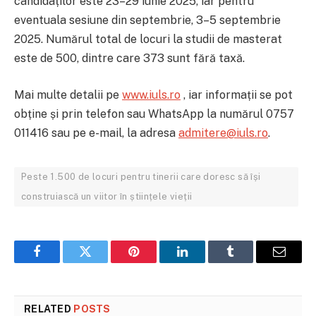
candidaților este 23–29 iunie 2025, iar pentru
eventuala sesiune din septembrie, 3–5 septembrie
2025. Numărul total de locuri la studii de masterat
este de 500, dintre care 373 sunt fără taxă.
Mai multe detalii pe
www.iuls.ro
, iar informații se pot
obține și prin telefon sau WhatsApp la numărul 0757
011416 sau pe e-mail, la adresa
admitere@iuls.ro
.
Peste 1.500 de locuri pentru tinerii care doresc să își
construiască un viitor în științele vieții
Facebook
Twitter
Pinterest
LinkedIn
Tumblr
Email
RELATED
POSTS