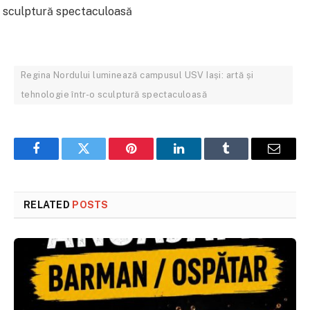
Regina Nordului luminează campusul USV Iași: artă și
tehnologie într-o sculptură spectaculoasă
Facebook
Twitter
Pinterest
LinkedIn
Tumblr
Email
RELATED
POSTS