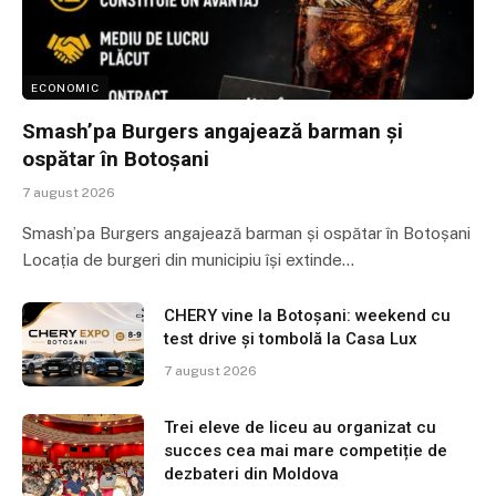
ECONOMIC
Smash’pa Burgers angajează barman și
ospătar în Botoșani
7 august 2026
Smash’pa Burgers angajează barman și ospătar în Botoșani
Locația de burgeri din municipiu își extinde…
CHERY vine la Botoșani: weekend cu
test drive și tombolă la Casa Lux
7 august 2026
Trei eleve de liceu au organizat cu
succes cea mai mare competiție de
dezbateri din Moldova