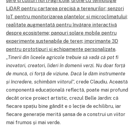
sere și culturi horti-agricole; drone cu tehnologie
LiDAR pentru cartarea precisă a terenurilor; senzori
IoT pentru monitorizarea plantelor și microclimatului;
realitate augmentată pentru învățare interactivă
despre ecosisteme; panouri solare mobile pentru
experimente sustenabile de teren; imprimante 3D
pentru prototipuri și echipamente personalizate
.
„
Tinerii din liceele agricole trebuie să vadă că pot fi
inovatori, creatori, lideri în domenii verzi. Nu doar forță
de muncă, ci forță de viziune. Dacă le dăm instrumente
și încredere, schimbăm viitorul
”, crede Claudiu. Această
componentă educațională reflectă, poate mai profund
decât orice proiect artistic, crezul Belle Jardin: că
fiecare spațiu bine gândit e o lecție de echilibru, iar
fiecare generație merită șansa de a construi un viitor
mai frumos și mai verde.