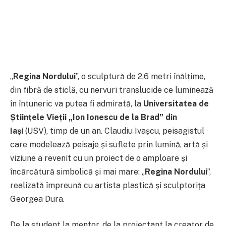
„
Regina Nordului
”, o sculptură de 2,6 metri înălțime,
din fibră de sticlă, cu nervuri translucide ce luminează
în întuneric va putea fi admirată, la
Universitatea de
Științele Vieții „Ion Ionescu de la Brad” din
Iași
(USV), timp de un an. Claudiu Ivașcu, peisagistul
care modelează peisaje și suflete prin lumină, artă și
viziune a revenit cu un proiect de o amploare și
încărcătură simbolică și mai mare: „
Regina Nordului
”,
realizată împreună cu artista plastică și sculptorița
Georgea Dura.
De la student la mentor, de la proiectant la creator de