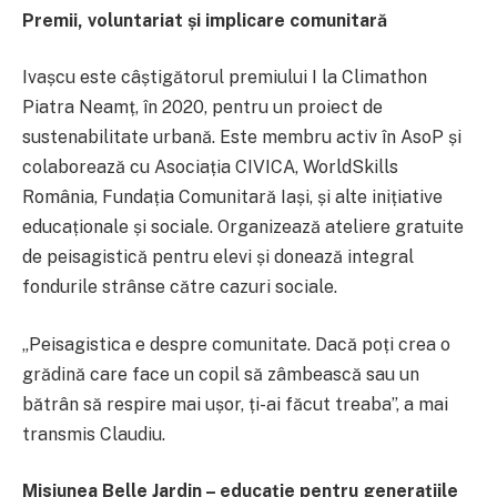
Premii, voluntariat și implicare comunitară
Ivașcu este câștigătorul premiului I la Climathon
Piatra Neamț, în 2020, pentru un proiect de
sustenabilitate urbană. Este membru activ în AsoP și
colaborează cu Asociația CIVICA, WorldSkills
România, Fundația Comunitară Iași, și alte inițiative
educaționale și sociale. Organizează ateliere gratuite
de peisagistică pentru elevi și donează integral
fondurile strânse către cazuri sociale.
„Peisagistica e despre comunitate. Dacă poți crea o
grădină care face un copil să zâmbească sau un
bătrân să respire mai ușor, ți-ai făcut treaba”, a mai
transmis Claudiu.
Misiunea Belle Jardin – educație pentru generațiile