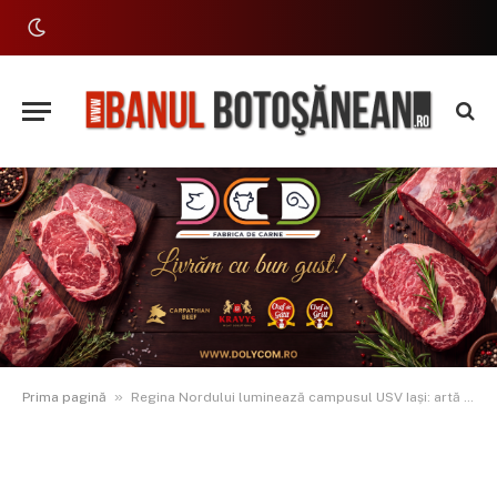
»
Prima pagină
Regina Nordului luminează campusul USV Iași: artă și tehnologie într-o sculptură spectaculoasă