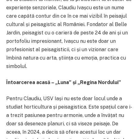
experiențe senzoriale, Claudiu Ivașcu este un nume
care capătă contur din ce în ce mai vizibil în peisajul
cultural și peisagistic al României. Fondator al Belle
Jardin, peisagist cu o carieră de peste 24 de ani și un
portofoliu impresionant, Ivașcu nu este doar un
profesionist al peisagisticii, ci și un vizionar care
îmbină natura cu arta, știința cu emoția, practica cu
simbolul.
Întoarcerea acasă – „Luna” și „Regina Nordului”
Pentru Claudiu, USV Iași nu este doar locul unde a
studiat horticultura și peisagistica. Este spațiul care i-
a trezit pasiunea pentru armonie, unde a învățat nu
doar să deseneze planuri, ci să viseze peisaje. De
aceea, în 2024, a decis să ofere acestui loc un dar