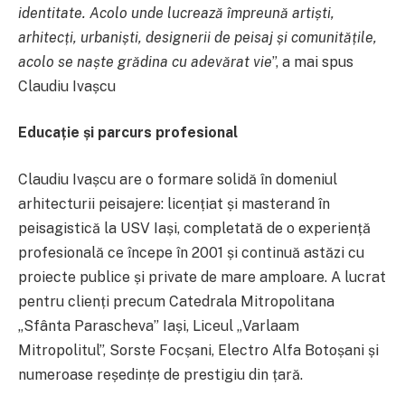
identitate. Acolo unde lucrează împreună artiști,
arhitecți, urbaniști, designerii de peisaj și comunitățile,
acolo se naște grădina cu adevărat vie
”, a mai spus
Claudiu Ivașcu
Educație și parcurs profesional
Claudiu Ivașcu are o formare solidă în domeniul
arhitecturii peisajere: licențiat și masterand în
peisagistică la USV Iași, completată de o experiență
profesională ce începe în 2001 și continuă astăzi cu
proiecte publice și private de mare amploare. A lucrat
pentru clienți precum Catedrala Mitropolitana
„Sfânta Parascheva” Iași, Liceul „Varlaam
Mitropolitul”, Sorste Focșani, Electro Alfa Botoșani și
numeroase reședințe de prestigiu din țară.