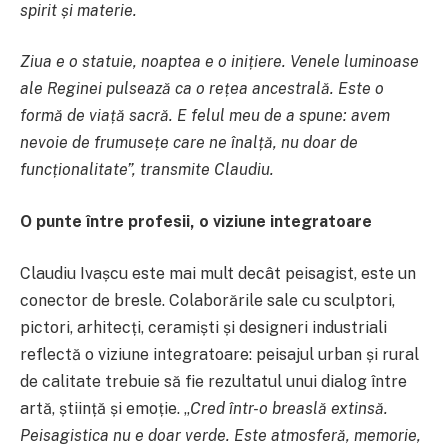
spirit și materie.
Ziua e o statuie, noaptea e o inițiere. Venele luminoase
ale Reginei pulsează ca o rețea ancestrală. Este o
formă de viață sacră. E felul meu de a spune: avem
nevoie de frumusețe care ne înalță, nu doar de
funcționalitate”, transmite Claudiu.
O punte între profesii, o viziune integratoare
Claudiu Ivașcu este mai mult decât peisagist, este un
conector de bresle. Colaborările sale cu sculptori,
pictori, arhitecți, ceramiști și designeri industriali
reflectă o viziune integratoare: peisajul urban și rural
de calitate trebuie să fie rezultatul unui dialog între
artă, știință și emoție. „
Cred într-o breaslă extinsă.
Peisagistica nu e doar verde. Este atmosferă, memorie,