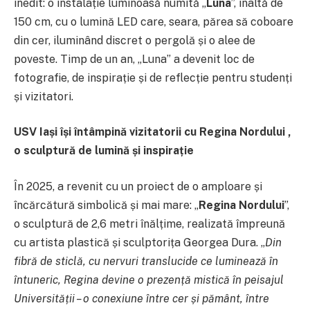
inedit: o instalație luminoasă numită „
Luna
”, înaltă de
150 cm, cu o lumină LED care, seara, părea să coboare
din cer, iluminând discret o pergolă și o alee de
poveste. Timp de un an, „Luna” a devenit loc de
fotografie, de inspirație și de reflecție pentru studenți
și vizitatori.
USV Iași își întâmpină vizitatorii cu Regina Nordului ,
o sculptură de lumină și inspirație
În 2025, a revenit cu un proiect de o amploare și
încărcătură simbolică și mai mare: „
Regina Nordului
”,
o sculptură de 2,6 metri înălțime, realizată împreună
cu artista plastică și sculptorița Georgea Dura. „
Din
fibră de sticlă, cu nervuri translucide ce luminează în
întuneric, Regina devine o prezență mistică în peisajul
Universității – o conexiune între cer și pământ, între