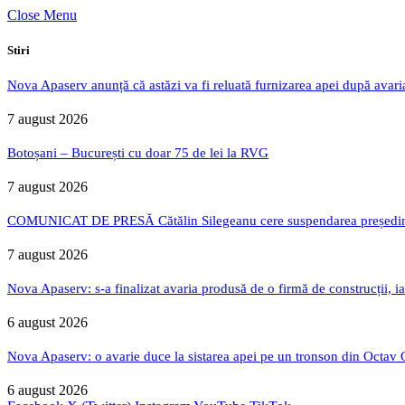
Close Menu
Stiri
Nova Apaserv anunță că astăzi va fi reluată furnizarea apei după avari
7 august 2026
Botoșani – București cu doar 75 de lei la RVG
7 august 2026
COMUNICAT DE PRESĂ Cătălin Silegeanu cere suspendarea președintelu
7 august 2026
Nova Apaserv: s-a finalizat avaria produsă de o firmă de construcții, ia
6 august 2026
Nova Apaserv: o avarie duce la sistarea apei pe un tronson din Octav
6 august 2026