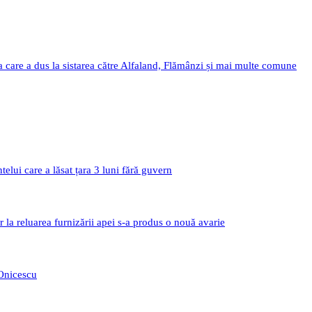
a care a dus la sistarea către Alfaland, Flămânzi și mai multe comune
i care a lăsat țara 3 luni fără guvern
r la reluarea furnizării apei s-a produs o nouă avarie
 Onicescu