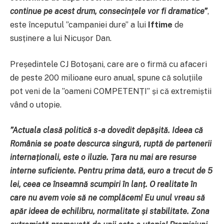
continue pe acest drum, consecințele vor fi dramatice
”
,
este începutul ”campaniei dure” a lui
Iftime
de
susținere a lui Nicușor Dan.
Președintele CJ Botoșani, care are o firmă cu afaceri
de peste 200 milioane euro anual, spune că soluțiile
pot veni de la ”oameni COMPETENȚI” și că extremiștii
vând o utopie.
”
Actuala clasă politică s-a dovedit depășită. Ideea că
România se poate descurca singură, ruptă de partenerii
internaționali, este o iluzie. Țara nu mai are resurse
interne suficiente. Pentru prima dată, euro a trecut de 5
lei, ceea ce înseamnă scumpiri în lanț. O realitate în
care nu avem voie să ne complăcem! Eu unul vreau să
apăr ideea de echilibru, normalitate și stabilitate. Zona