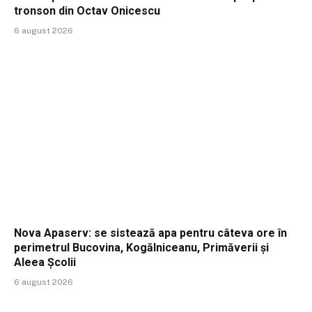
tronson din Octav Onicescu
6 august 2026
Nova Apaserv: se sistează apa pentru câteva ore în
perimetrul Bucovina, Kogălniceanu, Primăverii și
Aleea Școlii
6 august 2026