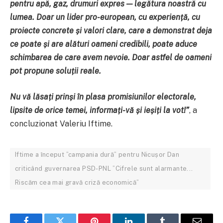
pentru apă, gaz, drumuri expres — legătura noastră cu
lumea. Doar un lider pro-european, cu experiență, cu
proiecte concrete și valori clare, care a demonstrat deja
ce poate și are alături oameni credibili, poate aduce
schimbarea de care avem nevoie. Doar astfel de oameni
pot propune soluții reale.
Nu vă lăsați prinși în plasa promisiunilor electorale,
lipsite de orice temei, informați-vă și ieșiți la vot!
”
, a
concluzionat Valeriu Iftime.
Iftime a început ”campania dură” pentru Nicușor Dan
criticând guvernarea PSD-PNL ”Cifrele sunt alarmante...
Riscăm cea mai gravă criză economică”