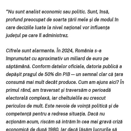
”
Nu sunt analist economic sau politic. Sunt, însă,
profund preocupat de soarta țării mele și de modul în
care deciziile luate la nivel național vor influența
județul pe care îl administrez.
Cifrele sunt alarmante. În 2024, România s-a
împrumutat cu aproximativ un miliard de euro pe
săptămână. Conform datelor oficiale, datoria publică a
depășit pragul de 50% din PIB — un semnal clar că țara
consumă mai mult decât produce. Cum am ajuns aici? În
primul rând, am traversat și traversăm o perioadă
electorală complexă, iar cheltuielile au crescut
periculos de mult. Este nevoie de voință politică și de
competență pentru a redresa situația. Dacă nu
acționăm acum, riscăm să intrăm în cea mai gravă criză
economică de după 1980. Iar dacă lăsăm lucrurile să