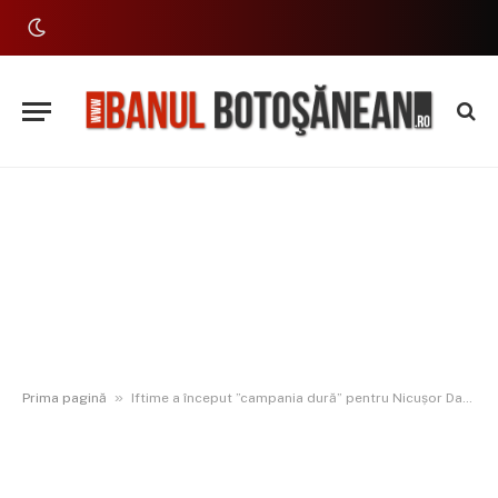
»
Prima pagină
Iftime a început ”campania dură” pentru Nicușor Dan criticând guvernarea PSD-PNL: ”Cifrele sunt alarmante… Riscăm cea mai gravă criză economică”