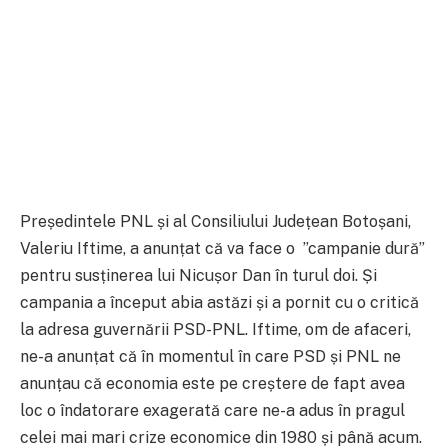
Președintele PNL și al Consiliului Județean Botoșani,
Valeriu Iftime, a anunțat că va face o ”campanie dură”
pentru susținerea lui Nicușor Dan în turul doi. Și
campania a început abia astăzi și a pornit cu o critică
la adresa guvernării PSD-PNL. Iftime, om de afaceri,
ne-a anunțat că în momentul în care PSD și PNL ne
anunțau că economia este pe creștere de fapt avea
loc o îndatorare exagerată care ne-a adus în pragul
celei mai mari crize economice din 1980 și până acum.