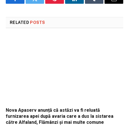
Facebook
Twitter
Pinterest
LinkedIn
Tumblr
Email
RELATED
POSTS
Nova Apaserv anunță că astăzi va fi reluată
furnizarea apei după avaria care a dus la sistarea
către Alfaland, Flămânzi și mai multe comune