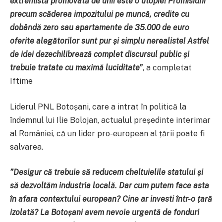
extremistă promovată de unii este o utopie!
Promisiuni
precum scăderea impozitului pe muncă, credite cu
dobândă zero sau apartamente de 35.000 de euro
oferite alegătorilor sunt pur și simplu nerealiste! Astfel
de idei dezechilibrează complet discursul public și
trebuie tratate cu maximă luciditate
”
, a completat
Iftime
Liderul PNL Botoșani, care a intrat în politică la
îndemnul lui Ilie Bolojan, actualul președinte interimar
al României, că un lider pro-european al țării poate fi
salvarea.
”
Desigur că trebuie să reducem cheltuielile statului și
să dezvoltăm industria locală. Dar cum putem face asta
în afara contextului european? Cine ar investi într-o țară
izolată? La Botoșani avem nevoie urgentă de fonduri