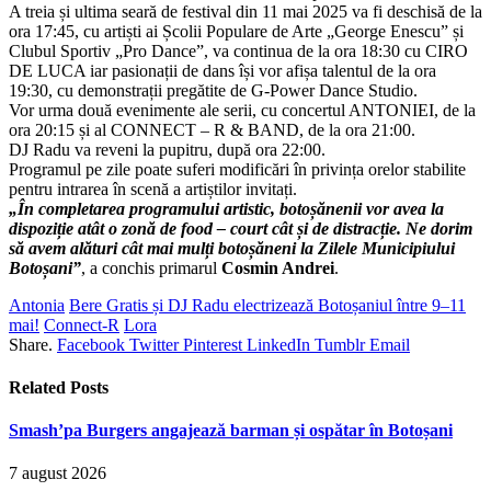
A treia și ultima seară de festival din 11 mai 2025 va fi deschisă de la
ora 17:45, cu artiști ai Școlii Populare de Arte „George Enescu” și
Clubul Sportiv „Pro Dance”, va continua de la ora 18:30 cu CIRO
DE LUCA iar pasionații de dans își vor afișa talentul de la ora
19:30, cu demonstrații pregătite de G-Power Dance Studio.
Vor urma două evenimente ale serii, cu concertul ANTONIEI, de la
ora 20:15 și al CONNECT – R & BAND, de la ora 21:00.
DJ Radu va reveni la pupitru, după ora 22:00.
Programul pe zile poate suferi modificări în privința orelor stabilite
pentru intrarea în scenă a artiștilor invitați.
„În completarea programului artistic, botoșănenii vor avea la
dispoziție atât o zonă de food – court cât și de distracție. Ne dorim
să avem alături cât mai mulți botoșăneni la Zilele Municipiului
Botoșani”
, a conchis primarul
Cosmin Andrei
.
Antonia
Bere Gratis și DJ Radu electrizează Botoșaniul între 9–11
mai!
Connect-R
Lora
Share.
Facebook
Twitter
Pinterest
LinkedIn
Tumblr
Email
Related
Posts
Smash’pa Burgers angajează barman și ospătar în Botoșani
7 august 2026