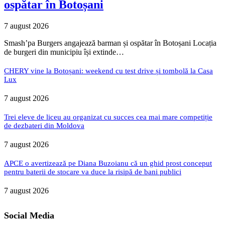
ospătar în Botoșani
7 august 2026
Smash’pa Burgers angajează barman și ospătar în Botoșani Locația
de burgeri din municipiu își extinde…
CHERY vine la Botoșani: weekend cu test drive și tombolă la Casa
Lux
7 august 2026
Trei eleve de liceu au organizat cu succes cea mai mare competiție
de dezbateri din Moldova
7 august 2026
APCE o avertizează pe Diana Buzoianu că un ghid prost conceput
pentru baterii de stocare va duce la risipă de bani publici
7 august 2026
Social Media