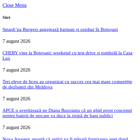
Close Menu
Stiri
Smash’pa Burgers angajează barman și ospătar în Botoșani
7 august 2026
CHERY vine la Botoșani: weekend cu test drive și tombolă la Casa
Lux
7 august 2026
Trei eleve de liceu au organizat cu succes cea mai mare competiție
de dezbateri din Moldova
7 august 2026
APCE o avertizează pe Diana Buzoianu că un ghid prost conceput
pentru baterii de stocare va duce la risipă de bani publici
7 august 2026
Nova Apaserv anunță că astăzi va fi reluată furnizarea apei după