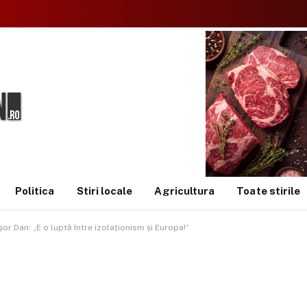
Politica
Stiri locale
Agricultura
Toate stirile
or Dan: „E o luptă între izolaționism și Europa!”