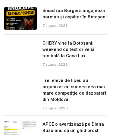
Smash’pa Burgers angajează
barman și ospătar în Botoșani
7 august 2026
CHERY vine la Botoșani:
weekend cu test drive și
tombolă la Casa Lux
7 august 2026
Trei eleve de liceu au
organizat cu succes cea mai
mare competiție de dezbateri
din Moldova
7 august 2026
APCE o avertizează pe Diana
Buzoianu că un ghid prost