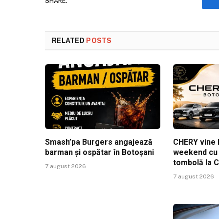
SHARE.
RELATED
POSTS
Smash’pa Burgers angajează
CHERY vine l
barman și ospătar în Botoșani
weekend cu t
tombolă la 
7 august 2026
7 august 2026