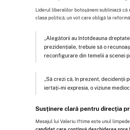
Liderul liberalilor botoșăneni subliniază că
clasa politică, un vot care obligă la reformă
„Alegătorii au întotdeauna dreptate, 
prezidențiale, trebuie să o recunoa
reconfigurare din temelii a scenei po
„Să crezi că, în prezent, decidenții p
iertați-mi expresia, o viziune medioc
Susținere clară pentru direcția 
Mesajul lui Valeriu Iftime este unul limpede
candidat care continuă deschiderea spre