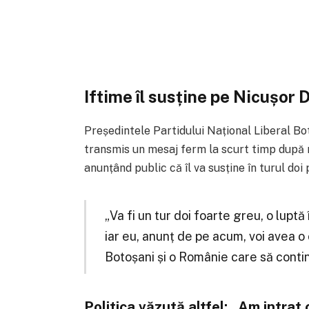
Iftime îl susține pe Nicușor 
Președintele Partidului Național Liberal Bot
transmis un mesaj ferm la scurt timp după re
anunțând public că îl va susține în turul d
„Va fi un tur doi foarte greu, o lupt
iar eu, anunț de pe acum, voi avea o
Botoșani și o Românie care să cont
Politica văzută altfel: „Am intra