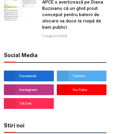
APCE o avertizează pe Diana
Buzoianu că un ghid prost
conceput pentru baterii de
stocare va duce la risipă de
bani publici
7 august 2026
Social Media
Facebook
Twitter
Instagram
YouTube
TikTok
Stiri noi