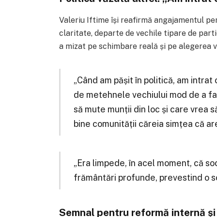
Valeriu Iftime își reafirmă angajamentul pen
claritate, departe de vechile tipare de parti
a mizat pe schimbare reală și pe alegerea val
„Când am pășit în politică, am intra
de metehnele vechiului mod de a fac
să mute munții din loc și care vrea s
bine comunității căreia simțea că are
„Era limpede, în acel moment, că soc
frământări profunde, prevestind o sc
Semnal pentru reformă internă și