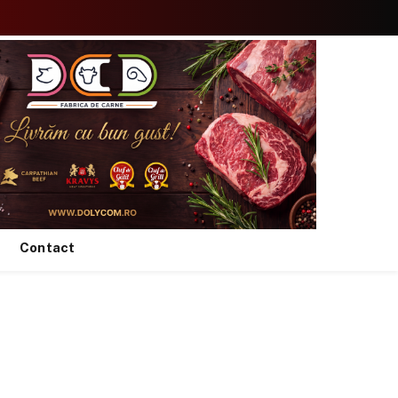
Facebook
X
Instagram
YouTube
TikTok
(Twitter)
Contact