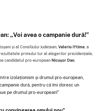
Dan: „Voi avea o campanie dură!”
oșani și al Consiliului Județean,
Valeriu Iftime
, a
zultatele primului tur al alegerilor prezidențiale,
oi pe candidatul pro-european
Nicușor Dan
.
ă între izolaționism și drumul pro-european,
 campanie dură, pentru că îmi doresc un
inue pe drumul pro-european!”
t cu convingerea omului nou”