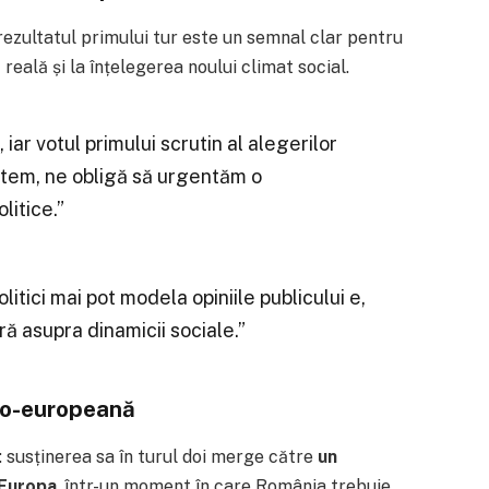
 rezultatul primului tur este un semnal clar pentru
 reală și la înțelegerea noului climat social.
iar votul primului scrutin al alegerilor
ștem, ne obligă să urgentăm o
litice.”
olitici mai pot modela opiniile publicului e,
ră asupra dinamicii sociale.”
pro-europeană
: susținerea sa în turul doi merge către
un
 Europa
, într-un moment în care România trebuie