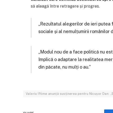
să aleagă între retragere și progres.
„Rezultatul alegerilor de ieri putea f
sociale și al nemulțumirii românilor d
„Modul nou de a face politică nu este
Implică o adaptare la realitatea mer
din păcate, nu mulți o au.”
Valeriu Iftime anunță susținerea pentru Nicușor Dan: „E