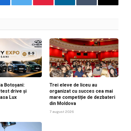
Facebook
Twitter
Pinterest
LinkedIn
Tumblr
Email
a Botoșani:
Trei eleve de liceu au
est drive și
organizat cu succes cea mai
Casa Lux
mare competiție de dezbateri
din Moldova
7 august 2026