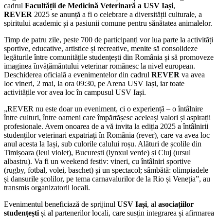
cadrul
Facultății de Medicină Veterinară a USV Iași
,
REVER
2025 se anunță a fi o celebrare a diversității culturale, a
spiritului academic și a pasiunii comune pentru sănătatea animalelor.
Timp de patru zile, peste 700 de participanți vor lua parte la activități
sportive, educative, artistice și recreative, menite să consolideze
legăturile între comunitățile studențești din România și să promoveze
imaginea învățământului veterinar românesc la nivel european.
Deschiderea oficială a evenimentelor din cadrul
REVER
va avea
loc vineri, 2 mai, la ora 09:30, pe Arena USV Iași, iar toate
activitățile vor avea loc în campusul USV Iași.
„REVER nu este doar un eveniment, ci o experiență – o întâlnire
între culturi, între oameni care împărtășesc aceleași valori și aspirații
profesionale. Avem onoarea de a vă invita la ediția 2025 a întâlnirii
studenților veterinari expatriați în România (rever), care va avea loc
anul acesta la Iași, sub culorile calului roșu. Alături de școlile din
Timișoara (leul violet), București (lynxul verde) și Cluj (ursul
albastru). Va fi un weekend festiv: vineri, cu întâlniri sportive
(rugby, fotbal, volei, baschet) și un spectacol; sâmbătă: olimpiadele
și dansurile școlilor, pe tema carnavalurilor de la Rio și Veneția”, au
transmis organizatorii locali.
Evenimentul beneficiază de sprijinul
USV Iași
, al
asociațiilor
studențești
și al partenerilor locali, care susțin integrarea și afirmarea