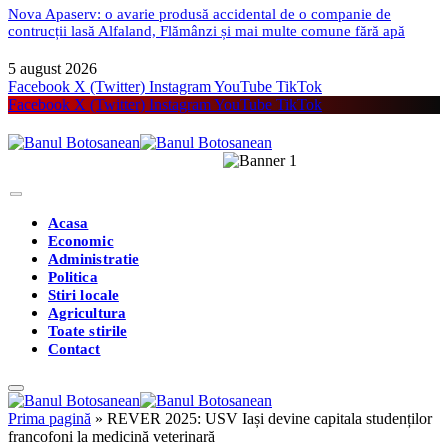
Nova Apaserv: o avarie produsă accidental de o companie de
contrucții lasă Alfaland, Flămânzi și mai multe comune fără apă
5 august 2026
Facebook
X (Twitter)
Instagram
YouTube
TikTok
Facebook
X (Twitter)
Instagram
YouTube
TikTok
Acasa
Economic
Administratie
Politica
Stiri locale
Agricultura
Toate stirile
Contact
Prima pagină
»
REVER 2025: USV Iași devine capitala studenților
francofoni la medicină veterinară