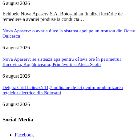
6 august 2026
Echipele Nova Apaserv S.A. Botoșani au finalizat lucrările de
remediere a avariei produse la conducta…
Nova Apaserv: o avarie duce la sistarea apei pe un tronson din Octav
Onicescu
6 august 2026
Nova Apaserv: se sistează apa pentru câteva ore în perimetrul
Bucovina, Kogălniceanu, Primăverii și Aleea Școlii
6 august 2026
Delgaz Grid licitează 11,7 milioane de lei pentru modernizarea
rețelelor electrice din Botoșani
6 august 2026
Social Media
Facebook