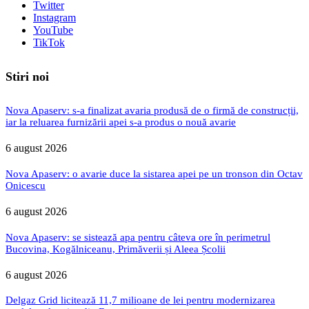
Twitter
Instagram
YouTube
TikTok
Stiri noi
Nova Apaserv: s-a finalizat avaria produsă de o firmă de construcții,
iar la reluarea furnizării apei s-a produs o nouă avarie
6 august 2026
Nova Apaserv: o avarie duce la sistarea apei pe un tronson din Octav
Onicescu
6 august 2026
Nova Apaserv: se sistează apa pentru câteva ore în perimetrul
Bucovina, Kogălniceanu, Primăverii și Aleea Școlii
6 august 2026
Delgaz Grid licitează 11,7 milioane de lei pentru modernizarea