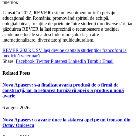
tinerilor.
Lansat în 2022,
REVER
este un eveniment unic în peisajul
educațional din România, promovând spiritul de echipă,
colegialitatea și relațiile de prietenie între studenți din diverse țări, iar
găzduirea REVER la Iași reprezintă o recunoaștere a tradiției
academice locale și a deschiderii orașului Iași către
internaționalizare, diversitate și multiculturalism.
REVER 2025: USV Iași devine capitala studenților francofoni la
medicină veterinară
Share.
Facebook
Twitter
Pinterest
LinkedIn
Tumblr
Email
Related
Posts
Nova Apaserv: s-a finalizat avaria produsă de o firmă de
construcții, iar la reluarea furnizării apei s-a produs o nouă
avarie
6 august 2026
Nova Apaserv: o avarie duce la sistarea apei pe un tronson din
Octav Onicescu