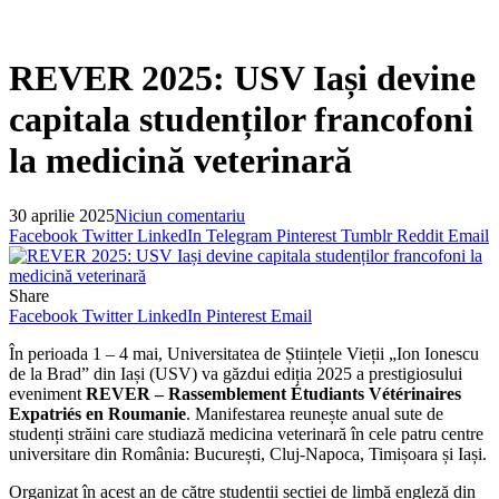
REVER 2025: USV Iași devine
capitala studenților francofoni
la medicină veterinară
30 aprilie 2025
Niciun comentariu
Facebook
Twitter
LinkedIn
Telegram
Pinterest
Tumblr
Reddit
Email
Share
Facebook
Twitter
LinkedIn
Pinterest
Email
În perioada 1 – 4 mai, Universitatea de Științele Vieții „Ion Ionescu
de la Brad” din Iași (USV) va găzdui ediția 2025 a prestigiosului
eveniment
REVER – Rassemblement Étudiants Vétérinaires
Expatriés en Roumanie
. Manifestarea reunește anual sute de
studenți străini care studiază medicina veterinară în cele patru centre
universitare din România: București, Cluj-Napoca, Timișoara și Iași.
Organizat în acest an de către studenții secției de limbă engleză din