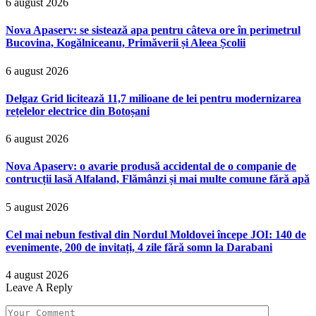
6 august 2026
Nova Apaserv: se sistează apa pentru câteva ore în perimetrul
Bucovina, Kogălniceanu, Primăverii și Aleea Școlii
6 august 2026
Delgaz Grid licitează 11,7 milioane de lei pentru modernizarea
rețelelor electrice din Botoșani
6 august 2026
Nova Apaserv: o avarie produsă accidental de o companie de
contrucții lasă Alfaland, Flămânzi și mai multe comune fără apă
5 august 2026
Cel mai nebun festival din Nordul Moldovei începe JOI: 140 de
evenimente, 200 de invitați, 4 zile fără somn la Darabani
4 august 2026
Leave A Reply