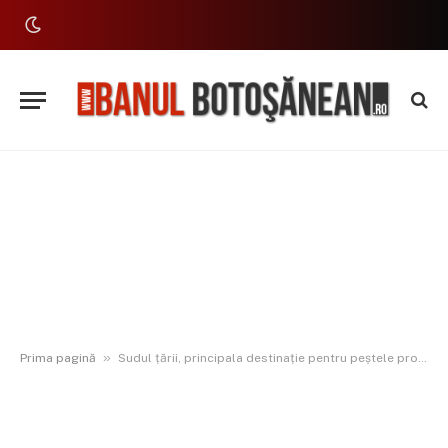
»
Prima pagină
Sudul țării, principala destinație pentru peștele produs la Piscicola Botoșani