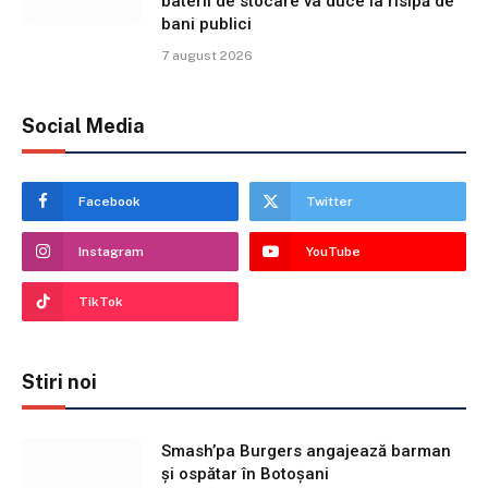
baterii de stocare va duce la risipă de
bani publici
7 august 2026
Social Media
Facebook
Twitter
Instagram
YouTube
TikTok
Stiri noi
Smash’pa Burgers angajează barman
și ospătar în Botoșani