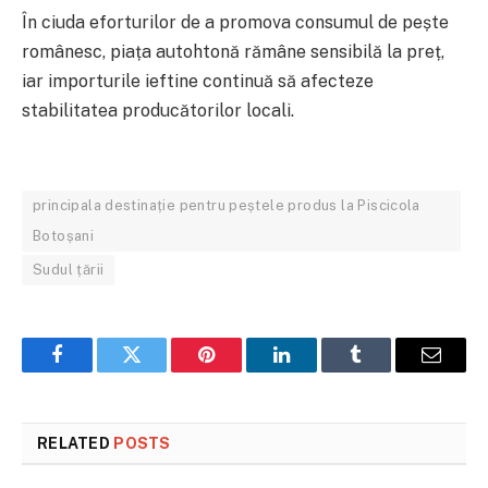
În ciuda eforturilor de a promova consumul de pește
românesc, piața autohtonă rămâne sensibilă la preț,
iar importurile ieftine continuă să afecteze
stabilitatea producătorilor locali.
principala destinație pentru peștele produs la Piscicola
Botoșani
Sudul țării
Facebook
Twitter
Pinterest
LinkedIn
Tumblr
Email
RELATED
POSTS