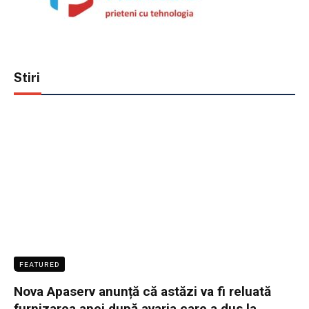
Stiri
FEATURED
Nova Apaserv anunță că astăzi va fi reluată
furnizarea apei după avaria care a dus la