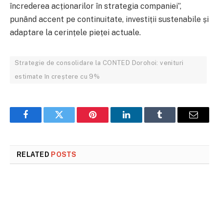
încrederea acționarilor în strategia companiei”,
punând accent pe continuitate, investiții sustenabile și
adaptare la cerințele pieței actuale.
Strategie de consolidare la CONTED Dorohoi: venituri
estimate în creștere cu 9%
Facebook
Twitter
Pinterest
LinkedIn
Tumblr
Email
RELATED
POSTS