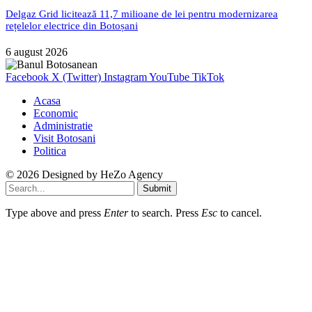
Delgaz Grid licitează 11,7 milioane de lei pentru modernizarea
rețelelor electrice din Botoșani
6 august 2026
Facebook
X (Twitter)
Instagram
YouTube
TikTok
Acasa
Economic
Administratie
Visit Botosani
Politica
© 2026 Designed by
HeZo Agency
Submit
Type above and press
Enter
to search. Press
Esc
to cancel.