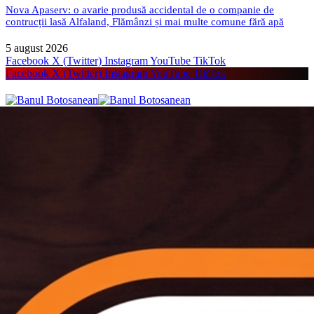
Nova Apaserv: o avarie produsă accidental de o companie de
contrucții lasă Alfaland, Flămânzi și mai multe comune fără apă
5 august 2026
Facebook
X (Twitter)
Instagram
YouTube
TikTok
Facebook
X (Twitter)
Instagram
YouTube
TikTok