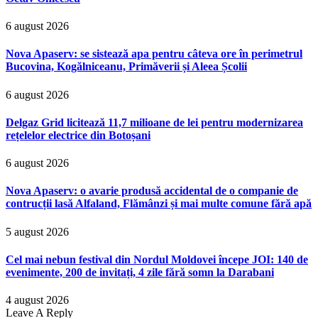
6 august 2026
Nova Apaserv: se sistează apa pentru câteva ore în perimetrul
Bucovina, Kogălniceanu, Primăverii și Aleea Școlii
6 august 2026
Delgaz Grid licitează 11,7 milioane de lei pentru modernizarea
rețelelor electrice din Botoșani
6 august 2026
Nova Apaserv: o avarie produsă accidental de o companie de
contrucții lasă Alfaland, Flămânzi și mai multe comune fără apă
5 august 2026
Cel mai nebun festival din Nordul Moldovei începe JOI: 140 de
evenimente, 200 de invitați, 4 zile fără somn la Darabani
4 august 2026
Leave A Reply