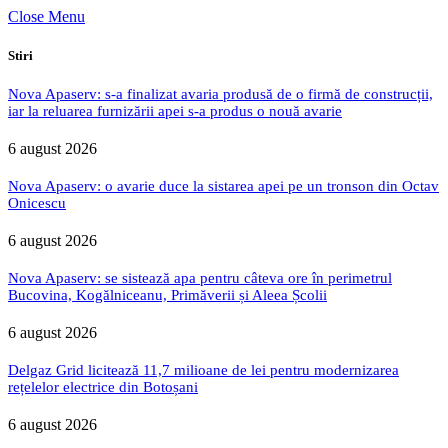
Close Menu
Stiri
Nova Apaserv: s-a finalizat avaria produsă de o firmă de construcții,
iar la reluarea furnizării apei s-a produs o nouă avarie
6 august 2026
Nova Apaserv: o avarie duce la sistarea apei pe un tronson din Octav
Onicescu
6 august 2026
Nova Apaserv: se sistează apa pentru câteva ore în perimetrul
Bucovina, Kogălniceanu, Primăverii și Aleea Școlii
6 august 2026
Delgaz Grid licitează 11,7 milioane de lei pentru modernizarea
rețelelor electrice din Botoșani
6 august 2026