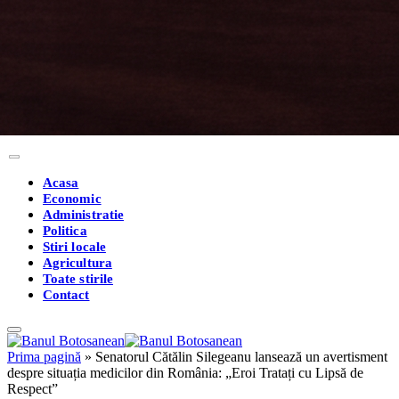
Acasa
Economic
Administratie
Politica
Stiri locale
Agricultura
Toate stirile
Contact
Prima pagină
»
Senatorul Cătălin Silegeanu lansează un avertisment
despre situația medicilor din România: „Eroi Tratați cu Lipsă de
Respect”