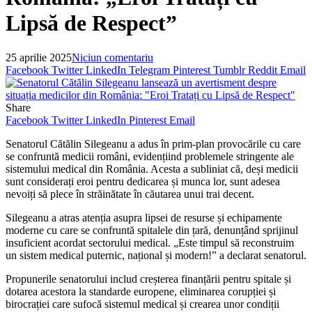
Lipsă de Respect”
25 aprilie 2025
Niciun comentariu
Facebook
Twitter
LinkedIn
Telegram
Pinterest
Tumblr
Reddit
Email
Share
Facebook
Twitter
LinkedIn
Pinterest
Email
Senatorul Cătălin Silegeanu a adus în prim-plan provocările cu care
se confruntă medicii români, evidențiind problemele stringente ale
sistemului medical din România. Acesta a subliniat că, deși medicii
sunt considerați eroi pentru dedicarea și munca lor, sunt adesea
nevoiți să plece în străinătate în căutarea unui trai decent.
Silegeanu a atras atenția asupra lipsei de resurse și echipamente
moderne cu care se confruntă spitalele din țară, denunțând sprijinul
insuficient acordat sectorului medical. „Este timpul să reconstruim
un sistem medical puternic, național și modern!” a declarat senatorul.
Propunerile senatorului includ creșterea finanțării pentru spitale și
dotarea acestora la standarde europene, eliminarea corupției și
birocrației care sufocă sistemul medical și crearea unor condiții