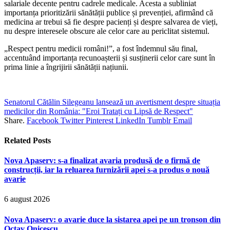
salariale decente pentru cadrele medicale. Acesta a subliniat
importanța prioritizării sănătății publice și prevenției, afirmând că
medicina ar trebui să fie despre pacienți și despre salvarea de vieți,
nu despre interesele obscure ale celor care au periclitat sistemul.
„Respect pentru medicii români!”, a fost îndemnul său final,
accentuând importanța recunoașterii și susținerii celor care sunt în
prima linie a îngrijirii sănătății națiunii.
Senatorul Cătălin Silegeanu lansează un avertisment despre situația
medicilor din România: "Eroi Tratați cu Lipsă de Respect"
Share.
Facebook
Twitter
Pinterest
LinkedIn
Tumblr
Email
Related
Posts
Nova Apaserv: s-a finalizat avaria produsă de o firmă de
construcții, iar la reluarea furnizării apei s-a produs o nouă
avarie
6 august 2026
Nova Apaserv: o avarie duce la sistarea apei pe un tronson din
Octav Onicescu