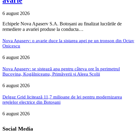
avarie
6 august 2026
Echipele Nova Apaserv S.A. Botoșani au finalizat lucrările de
remediere a avariei produse la conducta…
Nova Apaserv: o avarie duce la sistarea apei pe un tronson din Octav
Onicescu
6 august 2026
Nova Apaserv: se sistează apa pentru câteva ore în perimetrul
Bucovina, Kogălniceanu, Primăverii și Aleea Școlii
6 august 2026
Delgaz Grid licitează 11,7 milioane de lei pentru modernizarea
rețelelor electrice din Botoșani
6 august 2026
Social Media