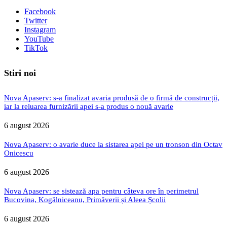
Facebook
Twitter
Instagram
YouTube
TikTok
Stiri noi
Nova Apaserv: s-a finalizat avaria produsă de o firmă de construcții,
iar la reluarea furnizării apei s-a produs o nouă avarie
6 august 2026
Nova Apaserv: o avarie duce la sistarea apei pe un tronson din Octav
Onicescu
6 august 2026
Nova Apaserv: se sistează apa pentru câteva ore în perimetrul
Bucovina, Kogălniceanu, Primăverii și Aleea Școlii
6 august 2026