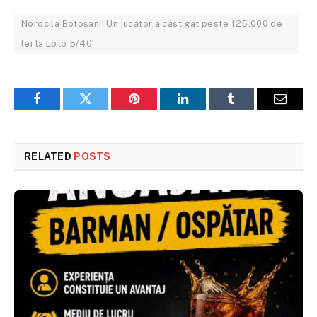
Noroc la Botoșani! Un jucător a câștigat peste 125.000 de
lei la Loto 5/40!
Facebook
Twitter
Pinterest
LinkedIn
Tumblr
Email
RELATED
POSTS