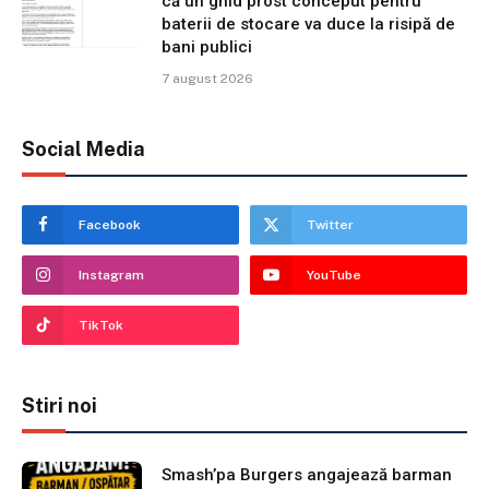
că un ghid prost conceput pentru
baterii de stocare va duce la risipă de
bani publici
7 august 2026
Social Media
Facebook
Twitter
Instagram
YouTube
TikTok
Stiri noi
Smash’pa Burgers angajează barman