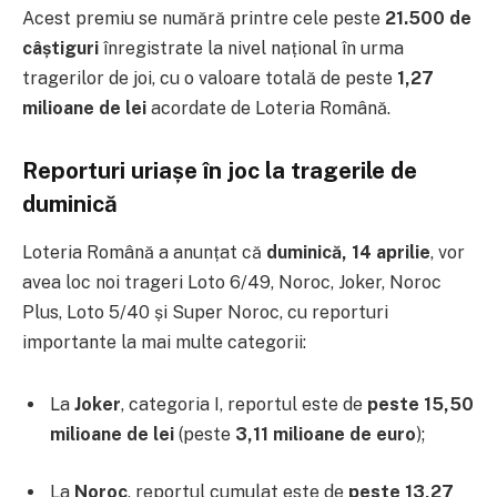
Acest premiu se numără printre cele peste
21.500 de
câștiguri
înregistrate la nivel național în urma
tragerilor de joi, cu o valoare totală de peste
1,27
milioane de lei
acordate de Loteria Română.
Reporturi uriașe în joc la tragerile de
duminică
Loteria Română a anunțat că
duminică, 14 aprilie
, vor
avea loc noi trageri Loto 6/49, Noroc, Joker, Noroc
Plus, Loto 5/40 și Super Noroc, cu reporturi
importante la mai multe categorii:
La
Joker
, categoria I, reportul este de
peste 15,50
milioane de lei
(peste
3,11 milioane de euro
);
La
Noroc
, reportul cumulat este de
peste 13,27