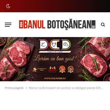
»
Prima pagină
Noroc la Botoșani! Un jucător a câștigat peste 125.000 de lei la Loto 5/40!