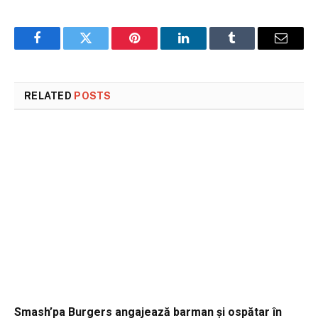
Facebook
Twitter
Pinterest
LinkedIn
Tumblr
Email
RELATED
POSTS
Smash’pa Burgers angajează barman și ospătar în