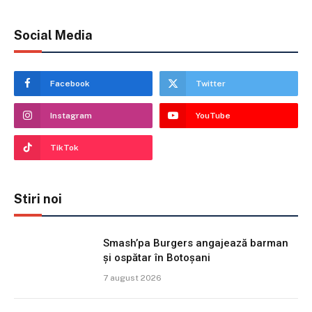
Social Media
Facebook
Twitter
Instagram
YouTube
TikTok
Stiri noi
Smash’pa Burgers angajează barman
și ospătar în Botoșani
7 august 2026