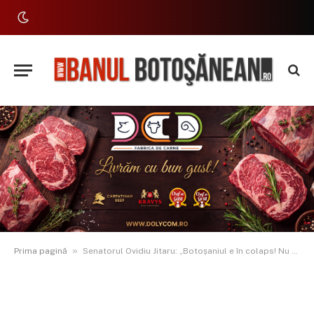
»
Prima pagină
Senatorul Ovidiu Jitaru: „Botoșaniul e în colaps! Nu mai ratați fondurile europene!”