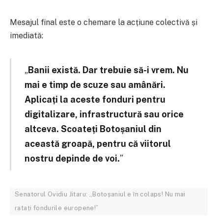
Mesajul final este o chemare la acțiune colectivă și
imediată:
„
Banii există. Dar trebuie să-i vrem. Nu
mai e timp de scuze sau amânări.
Aplicați la aceste fonduri pentru
digitalizare, infrastructură sau orice
altceva. Scoateți Botoșaniul din
această groapă, pentru că viitorul
nostru depinde de voi.
”
Senatorul Ovidiu Jitaru: „Botoșaniul e în colaps! Nu mai
ratați fondurile europene!”