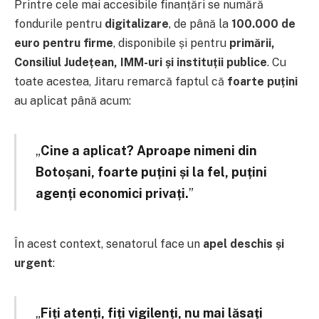
Printre cele mai accesibile finanțări se numără
fondurile pentru
digitalizare
, de până la
100.000 de
euro pentru firme
, disponibile și pentru
primării,
Consiliul Județean, IMM-uri și instituții publice
. Cu
toate acestea, Jitaru remarcă faptul că
foarte puțini
au aplicat până acum:
„
Cine a aplicat? Aproape nimeni din
Botoșani, foarte puțini și la fel, puțini
agenți economici privați.
”
În acest context, senatorul face un
apel deschis și
urgent
:
„
Fiți atenți, fiți vigilenți, nu mai lăsați