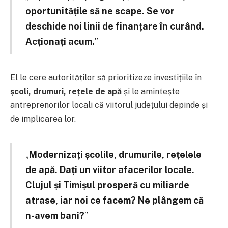
oportunitățile să ne scape. Se vor
deschide noi linii de finanțare în curând.
Acționați acum.
”
El le cere autorităților să prioritizeze investițiile în
școli, drumuri, rețele de apă
și le amintește
antreprenorilor locali că viitorul județului depinde și
de implicarea lor.
„
Modernizați școlile, drumurile, rețelele
de apă. Dați un viitor afacerilor locale.
Clujul și Timișul prosperă cu miliarde
atrase, iar noi ce facem? Ne plângem că
n-avem bani?
”