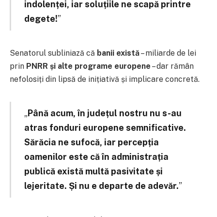
indolenței, iar soluțiile ne scapă printre
degete!
”
Senatorul subliniază că
banii există
– miliarde de lei
prin
PNRR și alte programe europene
– dar rămân
nefolosiți din lipsă de inițiativă și implicare concretă.
„
Până acum, în județul nostru nu s-au
atras fonduri europene semnificative.
Sărăcia ne sufocă, iar percepția
oamenilor este că în administrația
publică există multă pasivitate și
lejeritate. Și nu e departe de adevăr.
”