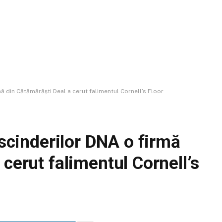
mă din Cătămărăști Deal a cerut falimentul Cornell’s Floor
escinderilor DNA o firmă
cerut falimentul Cornell’s