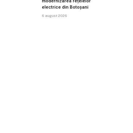
modernizarea rețelelor
electrice din Botoșani
6 august 2026