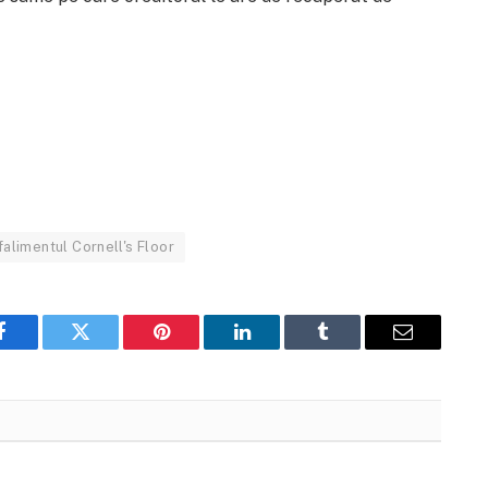
falimentul Cornell's Floor
Facebook
Twitter
Pinterest
LinkedIn
Tumblr
Email