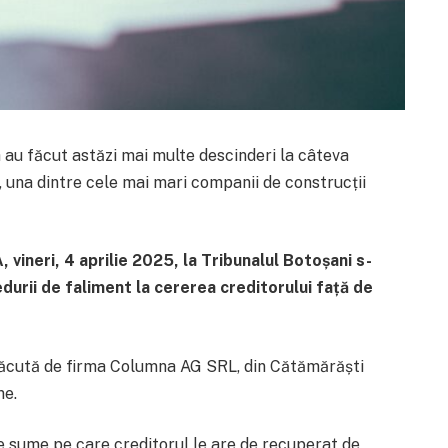
 au făcut astăzi mai multe descinderi la câteva
, una dintre cele mai mari companii de construcții
 vineri, 4 aprilie 2025, la Tribunalul Botoșani s-
durii de faliment la cererea creditorului față de
făcută de firma Columna AG SRL, din Cătămărăști
me.
pre sume pe care creditorul le are de recuperat de