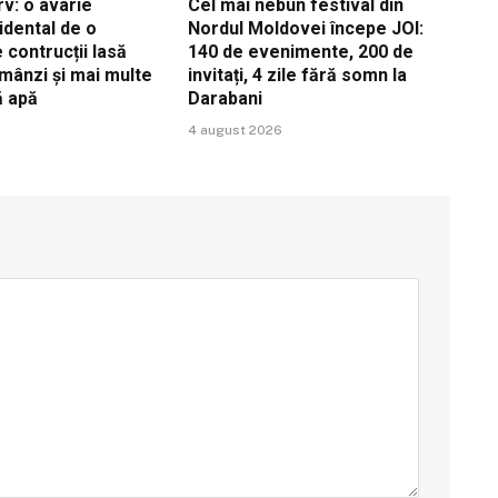
v: o avarie
Cel mai nebun festival din
idental de o
Nordul Moldovei începe JOI:
contrucții lasă
140 de evenimente, 200 de
ămânzi și mai multe
invitați, 4 zile fără somn la
ă apă
Darabani
4 august 2026