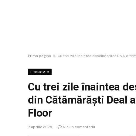
»
Prima pagină
Cu trei zile înaintea descinderilor DNA o fir
ECONOMIC
Cu trei zile înaintea d
din Cătămărăști Deal a 
Floor
7 aprilie 2025
Niciun comentariu