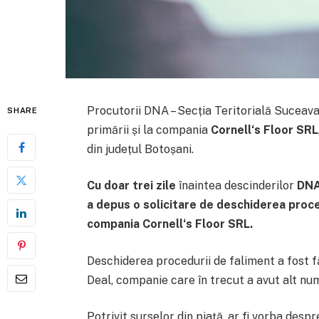
Procutorii DNA – Secția Teritorială Suceava
SHARE
primării și la compania
Cornell
‘s Floor SRL
din județul Botoșani.
Cu doar trei zile
înaintea descinderilor
DNA,
a depus o solicitare de deschiderea proce
compania
Cornell
‘s Floor SRL.
Deschiderea procedurii de faliment a fost 
Deal, companie care în trecut a avut alt nu
Potrivit surselor din piață, ar fi vorba des