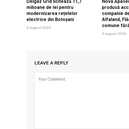
Delgaz Grid licitează 11,7
Nova Apaser
milioane de lei pentru
produsă acc
modernizarea rețelelor
companie de 
electrice din Botoșani
Alfaland, Fl
comune făr
6 august 2026
5 august 2026
LEAVE A REPLY