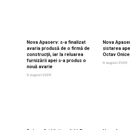
Nova Apaserv: s-a finalizat
Nova Apaser
avaria produsă de o firmă de
sistarea ape
construcții, iar la reluarea
Octav Onic
furnizării apei s-a produs o
6 august 2026
nouă avarie
6 august 2026