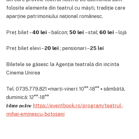
folosite elemente din teatrul cu măști, tradiție care
aparține patrimoniului național românesc.
Preț bilet – 𝟰𝟬 𝗹𝗲𝗶 – balcon; 𝟱𝟬 𝗹𝗲𝗶 – stal; 𝟲𝟬 𝗹𝗲𝗶 – lojă
Preț bilet elevi –
2
𝟬 𝗹𝗲𝗶 ; pensionari –
25 lei
Biletele se găsesc la Agenția teatrală din incinta
Cinema Unirea
Tel. 0735.779.821 ▪marți-vineri: 10°°-18°° ▪ sâmbătă,
duminică: 12°°-18°°
𝒃𝙞𝒍𝙚𝒕𝙚 𝙤𝒏𝙡𝒊𝙣𝒆
https://eventbook.ro/program/teatrul-
mihai-eminescu-botosani