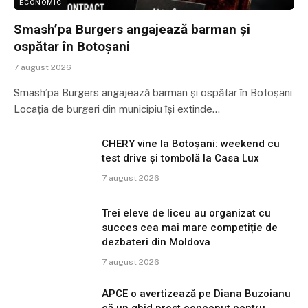
ECONOMIC
Smash’pa Burgers angajează barman și
ospătar în Botoșani
7 august 2026
Smash’pa Burgers angajează barman și ospătar în Botoșani
Locația de burgeri din municipiu își extinde…
CHERY vine la Botoșani: weekend cu
test drive și tombolă la Casa Lux
7 august 2026
Trei eleve de liceu au organizat cu
succes cea mai mare competiție de
dezbateri din Moldova
7 august 2026
APCE o avertizează pe Diana Buzoianu
că un ghid prost conceput pentru