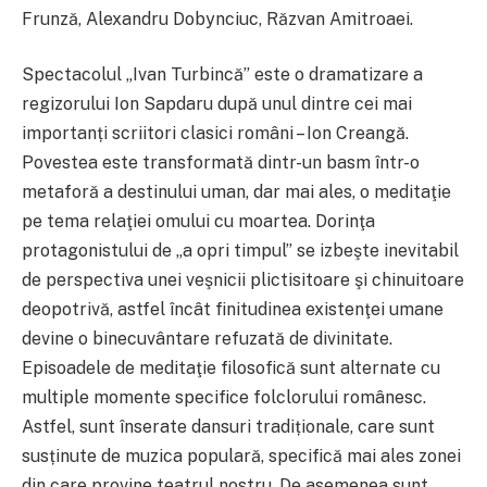
Frunză, Alexandru Dobynciuc, Răzvan Amitroaei.
Spectacolul „Ivan Turbincă” este o dramatizare a
regizorului Ion Sapdaru după unul dintre cei mai
importanți scriitori clasici români – Ion Creangă.
Povestea este transformată dintr-un basm într-o
metaforă a destinului uman, dar mai ales, o meditaţie
pe tema relaţiei omului cu moartea. Dorinţa
protagonistului de „a opri timpul” se izbeşte inevitabil
de perspectiva unei veşnicii plictisitoare şi chinuitoare
deopotrivă, astfel încât finitudinea existenţei umane
devine o binecuvântare refuzată de divinitate.
Episoadele de meditaţie filosofică sunt alternate cu
multiple momente specifice folclorului românesc.
Astfel, sunt înserate dansuri tradiționale, care sunt
susținute de muzica populară, specifică mai ales zonei
din care provine teatrul nostru. De asemenea sunt