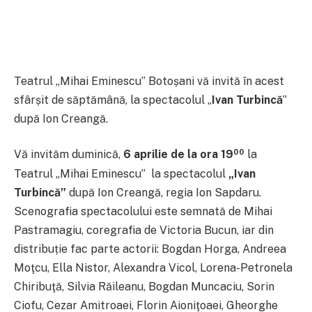
Teatrul „Mihai Eminescu” Botoșani vă invită în acest
sfârșit de săptămână, la spectacolul „
Ivan Turbincă
”
după Ion Creangă.
00
Vă invităm duminică,
6 aprilie de la ora 19
la
Teatrul „Mihai Eminescu” la spectacolul
„Ivan
Turbincă”
după Ion Creangă, regia Ion Sapdaru.
Scenografia spectacolului este semnată de Mihai
Pastramagiu, coregrafia de Victoria Bucun, iar din
distribuție fac parte actorii: Bogdan Horga, Andreea
Moţcu, Ella Nistor, Alexandra Vicol, Lorena-Petronela
Chiribuţă, Silvia Răileanu, Bogdan Muncaciu, Sorin
Ciofu, Cezar Amitroaei, Florin Aioniţoaei, Gheorghe