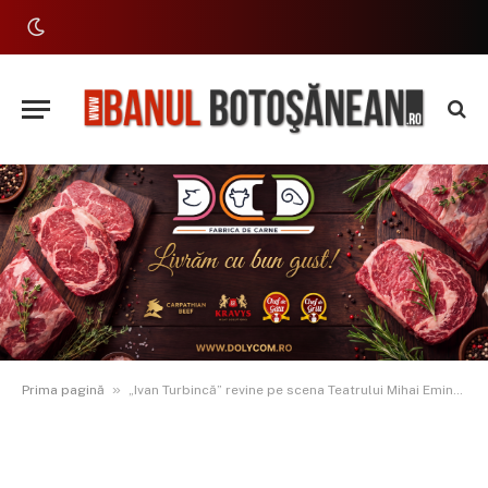
»
Prima pagină
„Ivan Turbincă” revine pe scena Teatrului Mihai Eminescu din Botoșani