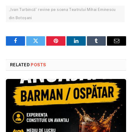
„Ivan Turbincă” revine pe scena Teatrului Mihai Eminescu
din Botoșani
Facebook
Twitter
Pinterest
LinkedIn
Tumblr
Email
RELATED
POSTS