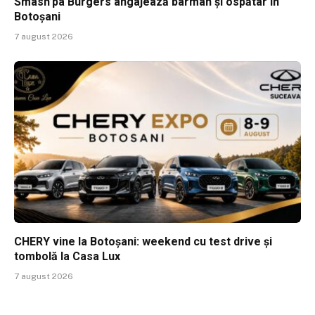
Smash’pa Burgers angajează barman și ospătar în
Botoșani
7 august 2026
CHERY vine la Botoșani: weekend cu test drive și
tombolă la Casa Lux
7 august 2026