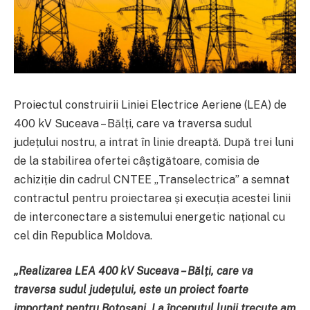
Proiectul construirii Liniei Electrice Aeriene (LEA) de
400 kV Suceava – Bălți, care va traversa sudul
județului nostru, a intrat în linie dreaptă. După trei luni
de la stabilirea ofertei câștigătoare, comisia de
achiziție din cadrul CNTEE „Transelectrica” a semnat
contractul pentru proiectarea și execuția acestei linii
de interconectare a sistemului energetic național cu
cel din Republica Moldova.
„Realizarea LEA 400 kV Suceava – Bălți, care va
traversa sudul județului, este un proiect foarte
important pentru Botoșani. La începutul lunii trecute am