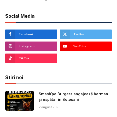
Social Media
Facebook
Twitter
Instagram
YouTube
TikTok
Stiri noi
Smash’pa Burgers angajează barman
și ospătar în Botoșani
7 august 2026