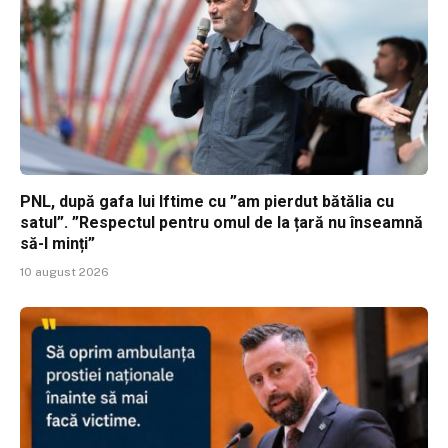
PNL, după gafa lui Iftime cu ”am pierdut bătălia cu
satul”. ”Respectul pentru omul de la țară nu înseamnă
să-l minți”
10 august 2026