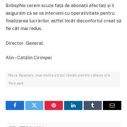
&nbspNe cerem scuze față de abonații afectați și îi
asigurăm că se va interveni cu operativitate pentru
finalizarea lucrărilor, astfel încât disconfortul creat să
fie cât mai redus.
Director General,
Alin – Cătălin Cirimpei
Nova Apaserv: mai multe străzi rămân pentru câteva ore
fără apă
Facebook
Twitter
Pinterest
LinkedIn
Tumblr
Email