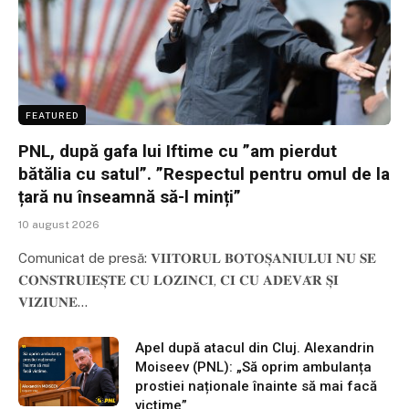
FEATURED
PNL, după gafa lui Iftime cu ”am pierdut
bătălia cu satul”. ”Respectul pentru omul de la
țară nu înseamnă să-l minți”
10 august 2026
Comunicat de presă: 𝐕𝐈𝐈𝐓𝐎𝐑𝐔𝐋 𝐁𝐎𝐓𝐎𝐒̦𝐀𝐍𝐈𝐔𝐋𝐔𝐈 𝐍𝐔 𝐒𝐄
𝐂𝐎𝐍𝐒𝐓𝐑𝐔𝐈𝐄𝐒̦𝐓𝐄 𝐂𝐔 𝐋𝐎𝐙𝐈𝐍𝐂𝐈, 𝐂𝐈 𝐂𝐔 𝐀𝐃𝐄𝐕𝐀̆𝐑 𝐒̦𝐈
𝐕𝐈𝐙𝐈𝐔𝐍𝐄…
Apel după atacul din Cluj. Alexandrin
Moiseev (PNL): „Să oprim ambulanța
prostiei naționale înainte să mai facă
victime”