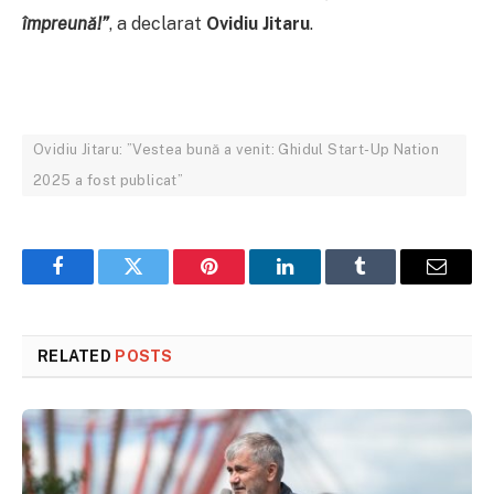
împreună!
”
, a declarat
Ovidiu Jitaru
.
Ovidiu Jitaru: ”Vestea bună a venit: Ghidul Start-Up Nation
2025 a fost publicat”
Facebook
Twitter
Pinterest
LinkedIn
Tumblr
Email
RELATED
POSTS