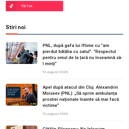
TikTok
Stiri noi
PNL, după gafa lui Iftime cu ”am
pierdut bătălia cu satul”. ”Respectul
pentru omul de la țară nu înseamnă să-
l minți”
10 august 2026
Apel după atacul din Cluj. Alexandrin
Moiseev (PNL): „Să oprim ambulanța
prostiei naționale înainte să mai facă
victime”
10 august 2026