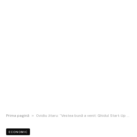
»
Prima pagină
Ovidiu Jitaru: ”Vestea bună a venit: Ghidul Start-Up Nation 2025 a fost publicat”
ECONOMIC