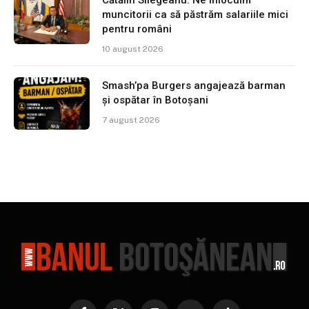
Cătălin Silegeanu: Ne înlocuim
muncitorii ca să păstrăm salariile mici
pentru români
10 august 2026
Smash’pa Burgers angajează barman
și ospătar în Botoșani
7 august 2026