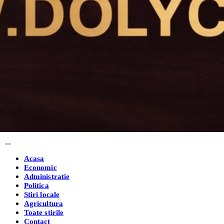
Acasa
Economic
Administratie
Politica
Stiri locale
Agricultura
Toate stirile
Contact