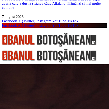
avaria care a dus la sistarea către Alfaland, Flămânzi și mai multe
comune
7 august 2026
Facebook
X (Twitter)
Instagram
YouTube
TikTok
Facebook
X (Twitter)
Instagram
YouTube
TikTok