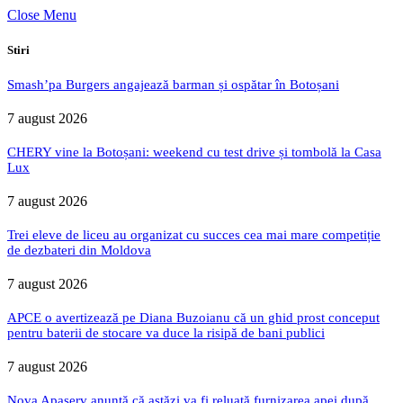
Close Menu
Stiri
Smash’pa Burgers angajează barman și ospătar în Botoșani
7 august 2026
CHERY vine la Botoșani: weekend cu test drive și tombolă la Casa
Lux
7 august 2026
Trei eleve de liceu au organizat cu succes cea mai mare competiție
de dezbateri din Moldova
7 august 2026
APCE o avertizează pe Diana Buzoianu că un ghid prost conceput
pentru baterii de stocare va duce la risipă de bani publici
7 august 2026
Nova Apaserv anunță că astăzi va fi reluată furnizarea apei după