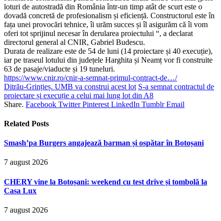
loturi de autostradă din România într-un timp atât de scurt este o
dovadă concretă de profesionalism și eficiență. Constructorul este în
fața unei provocări tehnice, îi urăm succes și îl asigurăm că îi vom
oferi tot sprijinul necesar în derularea proiectului “, a declarat
directorul general al CNIR, Gabriel Budescu.
Durata de realizare este de 54 de luni (14 proiectare și 40 execuție),
iar pe traseul lotului din județele Harghita și Neamț vor fi construite
63 de pasaje/viaducte și 19 tuneluri.
https://www.cnir.ro/cnir-a-semnat-primul-contract-de…/
Ditrău-Grințieș. UMB va construi acest lot
S-a semnat contractul de
proiectare și execuție a celui mai lung lot din A8
Share.
Facebook
Twitter
Pinterest
LinkedIn
Tumblr
Email
Related
Posts
Smash’pa Burgers angajează barman și ospătar în Botoșani
7 august 2026
CHERY vine la Botoșani: weekend cu test drive și tombolă la
Casa Lux
7 august 2026