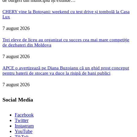
de burgeri din municipiu își extinde…
CHERY vine la Botoșani: weekend cu test drive și tombolă la Casa
Lux
7 august 2026
Trei eleve de liceu au organizat cu succes cea mai mare competiție
de dezbateri din Moldova
7 august 2026
APCE o avertizează pe Diana Buzoianu că un ghid prost conceput
pentru baterii de stocare va duce la risipă de bani publici
7 august 2026
Social Media
Facebook
Twitter
Instagram
YouTube
TikTok