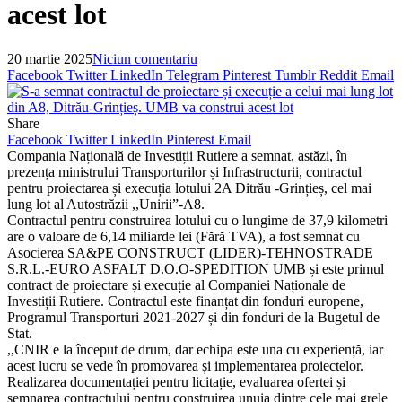
acest lot
20 martie 2025
Niciun comentariu
Facebook
Twitter
LinkedIn
Telegram
Pinterest
Tumblr
Reddit
Email
Share
Facebook
Twitter
LinkedIn
Pinterest
Email
Compania Națională de Investiții Rutiere a semnat, astăzi, în
prezența ministrului Transporturilor și Infrastructurii, contractul
pentru proiectarea și execuția lotului 2A Ditrău -Grințieș, cel mai
lung lot al Autostrăzii ,,Unirii”-A8.
Contractul pentru construirea lotului cu o lungime de 37,9 kilometri
are o valoare de 6,14 miliarde lei (Fără TVA), a fost semnat cu
Asocierea SA&PE CONSTRUCT (LIDER)-TEHNOSTRADE
S.R.L.-EURO ASFALT D.O.O-SPEDITION UMB și este primul
contract de proiectare și execuție al Companiei Naționale de
Investiții Rutiere. Contractul este finanțat din fonduri europene,
Programul Transporturi 2021-2027 și din fonduri de la Bugetul de
Stat.
,,CNIR e la început de drum, dar echipa este una cu experiență, iar
acest lucru se vede în promovarea și implementarea proiectelor.
Realizarea documentației pentru licitație, evaluarea ofertei și
semnarea contractului pentru construirea unuia dintre cele mai grele