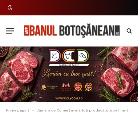
»
Prima pagină
Camera de Comerț invită toți producătorii de hrană să participe la ”Târgul Produselor Locale – Botoșani”, 12-18 aprilie