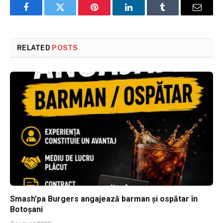
Facebook
Twitter
Pinterest
LinkedIn
Tumblr
Email
RELATED
POSTS
Smash’pa Burgers angajează barman și ospătar în
Botoșani