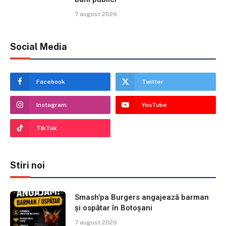
7 august 2026
Social Media
Facebook
Twitter
Instagram
YouTube
TikTok
Stiri noi
Smash’pa Burgers angajează barman
și ospătar în Botoșani
7 august 2026