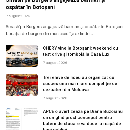
ospătar în Botoșani
7 august 2026
Smash’pa Burgers angajează barman și ospătar în Botoșani
Locația de burgeri din municipiu își extinde…
CHERY vine la Botoșani: weekend cu
test drive și tombolă la Casa Lux
7 august 2026
Trei eleve de liceu au organizat cu
succes cea mai mare competiție de
dezbateri din Moldova
7 august 2026
APCE o avertizează pe Diana Buzoianu
că un ghid prost conceput pentru
baterii de stocare va duce la risipă de
bani publici