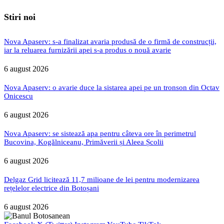
Stiri noi
Nova Apaserv: s-a finalizat avaria produsă de o firmă de construcții,
iar la reluarea furnizării apei s-a produs o nouă avarie
6 august 2026
Nova Apaserv: o avarie duce la sistarea apei pe un tronson din Octav
Onicescu
6 august 2026
Nova Apaserv: se sistează apa pentru câteva ore în perimetrul
Bucovina, Kogălniceanu, Primăverii și Aleea Școlii
6 august 2026
Delgaz Grid licitează 11,7 milioane de lei pentru modernizarea
rețelelor electrice din Botoșani
6 august 2026