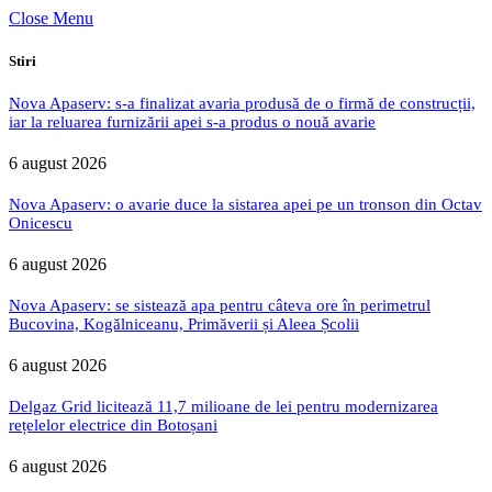
Close Menu
Stiri
Nova Apaserv: s-a finalizat avaria produsă de o firmă de construcții,
iar la reluarea furnizării apei s-a produs o nouă avarie
6 august 2026
Nova Apaserv: o avarie duce la sistarea apei pe un tronson din Octav
Onicescu
6 august 2026
Nova Apaserv: se sistează apa pentru câteva ore în perimetrul
Bucovina, Kogălniceanu, Primăverii și Aleea Școlii
6 august 2026
Delgaz Grid licitează 11,7 milioane de lei pentru modernizarea
rețelelor electrice din Botoșani
6 august 2026