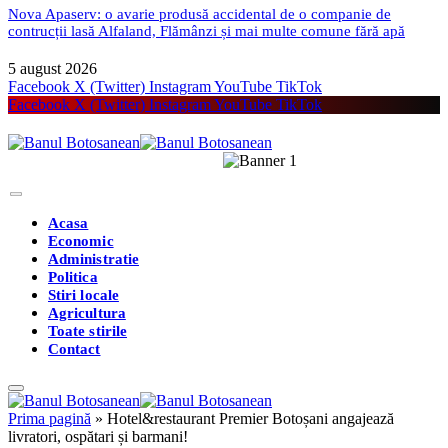
Nova Apaserv: o avarie produsă accidental de o companie de
contrucții lasă Alfaland, Flămânzi și mai multe comune fără apă
5 august 2026
Facebook
X (Twitter)
Instagram
YouTube
TikTok
Facebook
X (Twitter)
Instagram
YouTube
TikTok
Acasa
Economic
Administratie
Politica
Stiri locale
Agricultura
Toate stirile
Contact
Prima pagină
»
Hotel&restaurant Premier Botoșani angajează
livratori, ospătari și barmani!