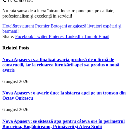
📞 0734 600 087
Nu rata șansa de a lucra într-un loc care pune preț pe calitate,
profesionalism și excelență în servicii!
Hotel&restaurant Premier Botoșani angajează livratori
ospătari și
barmani!
Share.
Facebook
Twitter
Pinterest
LinkedIn
Tumblr
Email
Related
Posts
Nova Apaserv: s-a finalizat avaria produsă de o firmă de
construcții, iar la reluarea furnizării apei s-a produs o nouă
avarie
6 august 2026
Nova Apaserv: o avarie duce la sistarea apei pe un tronson din
Octav Onicescu
6 august 2026
Nova Apaserv: se sistează apa pentru câteva ore în perimetrul
Bucovina, Kogălniceanu, Primăverii și Aleea Școlii