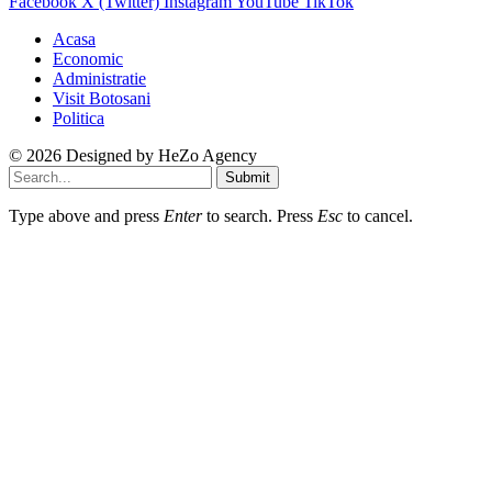
Facebook
X (Twitter)
Instagram
YouTube
TikTok
Acasa
Economic
Administratie
Visit Botosani
Politica
© 2026 Designed by
HeZo Agency
Submit
Type above and press
Enter
to search. Press
Esc
to cancel.