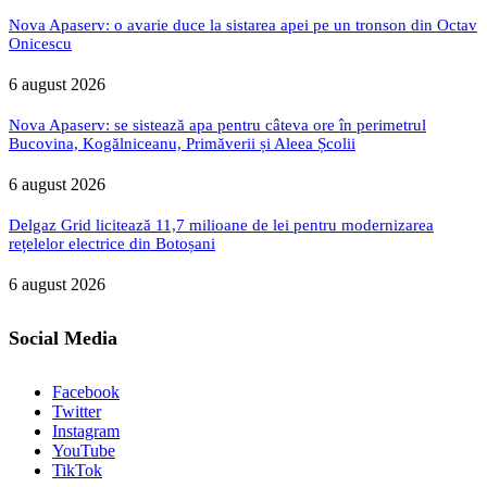
Nova Apaserv: o avarie duce la sistarea apei pe un tronson din Octav
Onicescu
6 august 2026
Nova Apaserv: se sistează apa pentru câteva ore în perimetrul
Bucovina, Kogălniceanu, Primăverii și Aleea Școlii
6 august 2026
Delgaz Grid licitează 11,7 milioane de lei pentru modernizarea
rețelelor electrice din Botoșani
6 august 2026
Social Media
Facebook
Twitter
Instagram
YouTube
TikTok