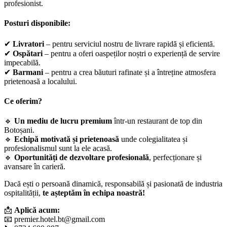
profesionist.
Posturi disponibile:
✔
Livratori
– pentru serviciul nostru de livrare rapidă și eficientă.
✔
Ospătari
– pentru a oferi oaspeților noștri o experiență de servire
impecabilă.
✔
Barmani
– pentru a crea băuturi rafinate și a întreține atmosfera
prietenoasă a localului.
Ce oferim?
🔹
Un mediu de lucru premium
într-un restaurant de top din
Botoșani.
🔹
Echipă motivată și prietenoasă
unde colegialitatea și
profesionalismul sunt la ele acasă.
🔹
Oportunități de dezvoltare profesională
, perfecționare și
avansare în carieră.
Dacă ești o persoană dinamică, responsabilă și pasionată de industria
ospitalității,
te așteptăm în echipa noastră!
📩
Aplică acum:
📧
premier.hotel.bt@gmail.com