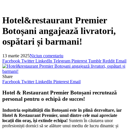
Hotel&restaurant Premier
Botoșani angajează livratori,
ospătari și barmani!
13 martie 2025
Niciun comentariu
Facebook
Twitter
LinkedIn
Telegram
Pinterest
Tumblr
Reddit
Email
Share
Facebook
Twitter
LinkedIn
Pinterest
Email
Hotel & Restaurant Premier Botoșani recrutează
personal pentru o echipă de succes!
Industria ospitalității din Botoșani este în plină dezvoltare, iar
Hotel & Restaurant Premier, unul dintre cele mai apreciate
locații din oraș, își extinde echipa!
Suntem în căutarea unor
profesioniști dornici să se alăture unui mediu de lucru dinamic și