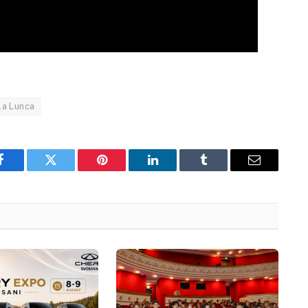
la Lunca
Facebook
Twitter
Pinterest
LinkedIn
Tumblr
Email