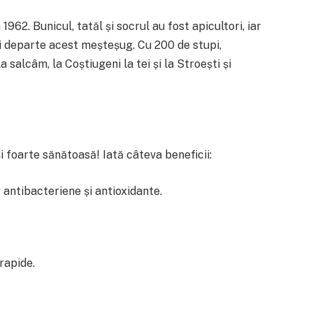
1962. Bunicul, tatăl și socrul au fost apicultori, iar
 departe acest meșteșug. Cu 200 de stupi,
 salcâm, la Coștiugeni la tei și la Stroești și
i foarte sănătoasă! Iată câteva beneficii:
 antibacteriene și antioxidante.
rapide.