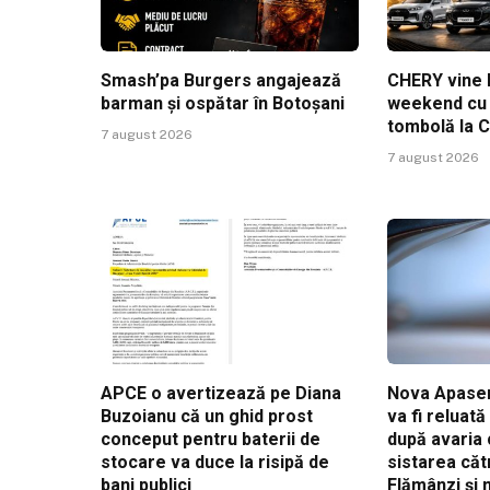
Smash’pa Burgers angajează
CHERY vine l
barman și ospătar în Botoșani
weekend cu t
tombolă la 
7 august 2026
7 august 2026
APCE o avertizează pe Diana
Nova Apaser
Buzoianu că un ghid prost
va fi reluat
conceput pentru baterii de
după avaria 
stocare va duce la risipă de
sistarea căt
bani publici
Flămânzi și