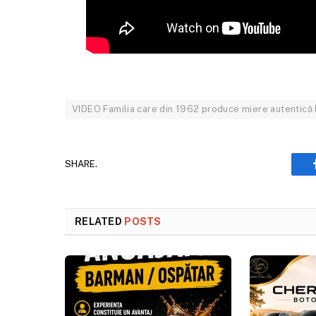
VIDEO Familia care din 1962 produce miere autentică 
SHARE.
RELATED
POSTS