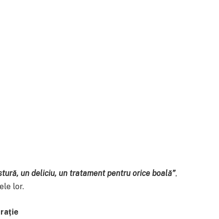
ură, un deliciu, un tratament pentru orice boală”
,
le lor.
rație