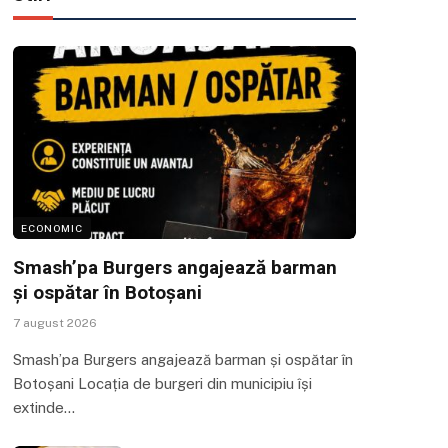
ECONOMIC
Smash’pa Burgers angajează barman
și ospătar în Botoșani
7 august 2026
Smash’pa Burgers angajează barman și ospătar în
Botoșani Locația de burgeri din municipiu își
extinde…