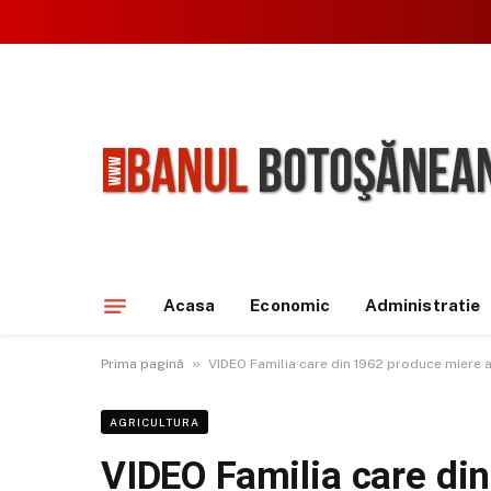
Acasa
Economic
Administratie
»
Prima pagină
VIDEO Familia care din 1962 produce miere a
AGRICULTURA
VIDEO Familia care di