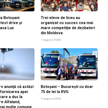
a Botoșani:
Trei eleve de liceu au
est drive și
organizat cu succes cea mai
Casa Lux
mare competiție de dezbateri
din Moldova
7 august 2026
v anunță că astăzi
Botoșani – București cu doar
ă furnizarea apei
75 de lei la RVG
care a dus la
7 august 2026
re Alfaland,
 mai multe comune