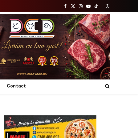
Facebook
X
Instagram
YouTube
TikTok
(Twitter)
Contact