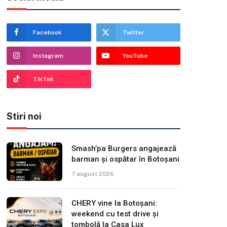
Facebook
Twitter
Instagram
YouTube
TikTok
Stiri noi
Smash’pa Burgers angajează
barman și ospătar în Botoșani
7 august 2026
CHERY vine la Botoșani:
weekend cu test drive și
tombolă la Casa Lux