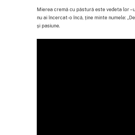
Mierea cremă cu păstură este vedeta lor –
nu ai încercat-o încă, ține minte numele: „Del
și pasiune.