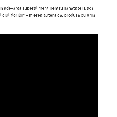
 un adevărat superaliment pentru sănătate! Dacă
iciul florilor” – mierea autentică, produsă cu grijă