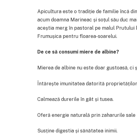
Apicultura este o tradiție de familie încă din 
acum doamna Marineac și soțul său duc mai
aceștia merg în pastoral pe malul Prutului la
Frumușica pentru floarea-soarelui.
De ce să consumi miere de albine?
Mierea de albine nu este doar gustoasă, ci ș
Întărește imunitatea datorită proprietăților
Calmează durerile în gât și tusea.
Oferă energie naturală prin zaharurile sale 
Susține digestia și sănătatea inimii.