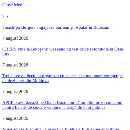
Close Menu
Stiri
Smash’pa Burgers angajează barman și ospătar în Botoșani
7 august 2026
CHERY vine la Botoșani: weekend cu test drive și tombolă la Casa
Lux
7 august 2026
Trei eleve de liceu au organizat cu succes cea mai mare competiție
de dezbateri din Moldova
7 august 2026
APCE o avertizează pe Diana Buzoianu că un ghid prost conceput
pentru baterii de stocare va duce la risipă de bani publici
7 august 2026
Nova Apaserv anunță că astăzi va fi reluată furnizarea apei după