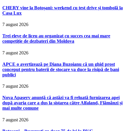
CHERY vine la Botoșani: weekend cu test drive și tombolă la
Casa Lux
7 august 2026
Trei eleve de liceu au organizat cu succes cea mai mare
competiție de dezbateri din Moldova
7 august 2026
APCE o avertizează pe Diana Buzoianu că un ghid prost
conceput pentru baterii de stocare va duce la risipă de bani
publici
7 august 2026
Nova Apaserv anunță că astăzi va fi reluată furnizarea apei
după avaria care a dus la sistarea către Alfaland, Flămânzi și
mai multe comune
7 august 2026