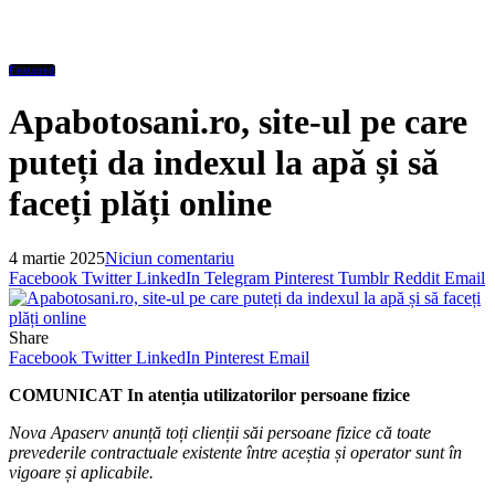
Featured
Apabotosani.ro, site-ul pe care
puteți da indexul la apă și să
faceți plăți online
4 martie 2025
Niciun comentariu
Facebook
Twitter
LinkedIn
Telegram
Pinterest
Tumblr
Reddit
Email
Share
Facebook
Twitter
LinkedIn
Pinterest
Email
COMUNICAT
In atenția utilizatorilor persoane fizice
Nova Apaserv anunță toți clienții săi persoane fizice că toate
prevederile contractuale existente între aceștia și operator sunt în
vigoare și aplicabile.