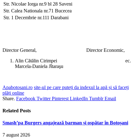
Str. Nicolae Iorga nr.9 bl 28 Saveni
Str. Calea Nationala nr.71 Bucecea
Str. 1 Decembrie nr.111 Darabani
Director General, Director Economic,
Alin Cătălin Cirimpei ec.
Marcela-Daniela Jîtaraşu
Apabotosani.ro
site-ul pe care puteți da indexul la apă și să faceți
plăți online
Share.
Facebook
Twitter
Pinterest
LinkedIn
Tumblr
Email
Related
Posts
Smash’pa Burgers angajează barman și ospătar în Botoșani
7 august 2026