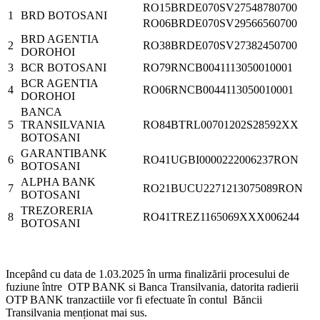
RO15BRDE070SV27548780700
1
BRD BOTOSANI
RO06BRDE070SV29566560700
BRD AGENTIA
2
RO38BRDE070SV27382450700
DOROHOI
3
BCR BOTOSANI
RO79RNCB0041113050010001
BCR AGENTIA
4
RO06RNCB0044113050010001
DOROHOI
BANCA
5
TRANSILVANIA
RO84BTRL00701202S28592XX
BOTOSANI
GARANTIBANK
6
RO41UGBI0000222006237RON
BOTOSANI
ALPHA BANK
7
RO21BUCU2271213075089RON
BOTOSANI
TREZORERIA
8
RO41TREZ1165069XXX006244
BOTOSANI
Incepând cu data de 1.03.2025 în urma finalizării procesului de
fuziune între OTP BANK si Banca Transilvania, datorita radierii
OTP BANK tranzactiile vor fi efectuate în contul Băncii
Transilvania menționat mai sus.