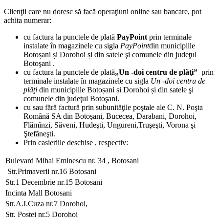
Clienţii care nu doresc să facă operaţiuni online sau bancare, pot
achita numerar:
cu factura la punctele de plată
PayPoint
prin terminale
instalate în magazinele cu sigla
PayPoint
din municipiile
Botoșani și Dorohoi și din satele şi comunele din judeţul
Botoşani .
cu factura la punctele de plată
„Un -doi centru de plăţi”
prin
terminale instalate în magazinele cu sigla
Un -doi centru de
plăţi
din municipiile Botoșani și Dorohoi și din satele şi
comunele din judeţul Botoşani.
cu sau fără factură prin subunităţile poştale ale C. N. Poşta
Română SA din Botoşani, Bucecea, Darabani, Dorohoi,
Flămînzi, Săveni, Hudeşti, Ungureni,Truşeşti, Vorona şi
Ştefăneşti.
Prin casieriile deschise , respectiv:
Bulevard Mihai Eminescu nr. 34 , Botosani
Str.Primaverii nr.16 Botosani
Str.1 Decembrie nr.15 Botosani
Incinta Mall Botosani
Str.A.I.Cuza nr.7 Dorohoi,
Str. Postei nr.5 Dorohoi