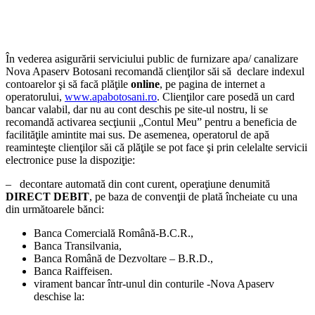
În vederea asigurării serviciului public de furnizare apa/ canalizare
Nova Apaserv Botosani recomandă clienţilor săi să declare indexul
contoarelor şi să facă plăţile
online
, pe pagina de internet a
operatorului,
www.apabotosani.ro
. Clienţilor care posedă un card
bancar valabil, dar nu au cont deschis pe site-ul nostru, li se
recomandă activarea secţiunii „Contul Meu” pentru a beneficia de
facilităţile amintite mai sus. De asemenea, operatorul de apă
reaminteşte clienţilor săi că plăţile se pot face şi prin celelalte servicii
electronice puse la dispoziţie:
– decontare automată din cont curent, operaţiune denumită
DIRECT DEBIT
, pe baza de convenţii de plată încheiate cu una
din următoarele bănci:
Banca Comercială Română-B.C.R.,
Banca Transilvania,
Banca Română de Dezvoltare – B.R.D.,
Banca Raiffeisen.
virament bancar într-unul din conturile -Nova Apaserv
deschise la: