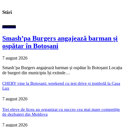
Stiri
Economic
Smash’pa Burgers angajează barman și
ospătar în Botoșani
7 august 2026
Smash’pa Burgers angajează barman și ospătar în Botoșani Locația
de burgeri din municipiu își extinde…
CHERY vine la Botoșani: weekend cu test drive și tombolă la Casa
Lux
7 august 2026
Trei eleve de liceu au organizat cu succes cea mai mare competiție
de dezbateri din Moldova
7 august 2026