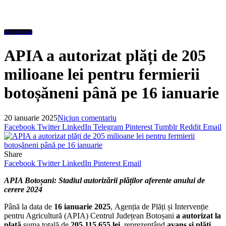
Agricultura
APIA a autorizat plăți de 205
milioane lei pentru fermierii
botoșăneni până pe 16 ianuarie
20 ianuarie 2025
Niciun comentariu
Facebook
Twitter
LinkedIn
Telegram
Pinterest
Tumblr
Reddit
Email
Share
Facebook
Twitter
LinkedIn
Pinterest
Email
APIA Botoșani: Stadiul autorizării plăților aferente anului de
cerere 2024
Până la data de
16 ianuarie 2025
,
Agenția de Plăți și Intervenție
pentru Agricultură (APIA) Centrul Județean Botoșani
a autorizat
la
plată
suma totală de
205.115.655 lei,
reprezentând
avans și
plăți