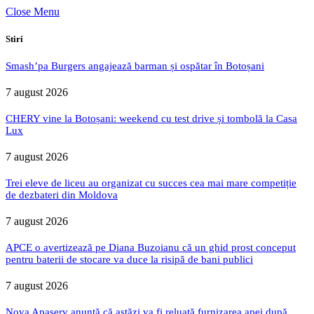
Close Menu
Stiri
Smash’pa Burgers angajează barman și ospătar în Botoșani
7 august 2026
CHERY vine la Botoșani: weekend cu test drive și tombolă la Casa
Lux
7 august 2026
Trei eleve de liceu au organizat cu succes cea mai mare competiție
de dezbateri din Moldova
7 august 2026
APCE o avertizează pe Diana Buzoianu că un ghid prost conceput
pentru baterii de stocare va duce la risipă de bani publici
7 august 2026
Nova Apaserv anunță că astăzi va fi reluată furnizarea apei după