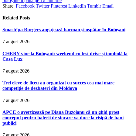
botoșăneni până pe 16 ianuarie
Share.
Facebook
Twitter
Pinterest
LinkedIn
Tumblr
Email
Related
Posts
Smash’pa Burgers angajează barman și ospătar în Botoșani
7 august 2026
CHERY vine la Botoșani: weekend cu test drive și tombolă la
Casa Lux
7 august 2026
Trei eleve de liceu au organizat cu succes cea mai mare
competiție de dezbateri din Moldova
7 august 2026
APCE o avertizează pe Diana Buzoianu că un ghid prost
conceput pentru baterii de stocare va duce la risipă de bani
publici
7 august 2026