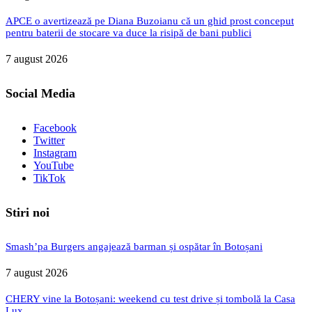
APCE o avertizează pe Diana Buzoianu că un ghid prost conceput
pentru baterii de stocare va duce la risipă de bani publici
7 august 2026
Social Media
Facebook
Twitter
Instagram
YouTube
TikTok
Stiri noi
Smash’pa Burgers angajează barman și ospătar în Botoșani
7 august 2026
CHERY vine la Botoșani: weekend cu test drive și tombolă la Casa
Lux