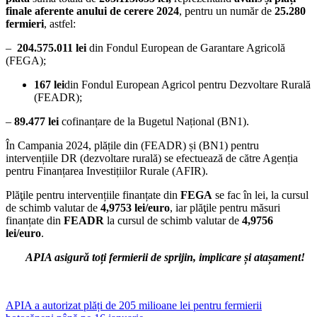
finale aferente anului de cerere 2024
,
pentru un număr de
25.280
fermieri
,
astfel:
–
204.575.011
lei
din Fondul European de Garantare Agricolă
(FEGA);
167
lei
din Fondul European Agricol pentru Dezvoltare Rurală
(FEADR);
–
89.477
lei
cofinanțare de la Bugetul Național (BN1).
În Campania 2024, plățile din (FEADR) și (BN1) pentru
intervențiile DR (dezvoltare rurală) se efectuează de către Agenția
pentru Finanțarea Investițiilor Rurale (AFIR).
Plăţile pentru intervențiile finanțate din
FEGA
se fac în lei, la cursul
de schimb valutar de
4
,9753 lei/euro
, iar plăţile pentru măsuri
finanțate din
FEADR
la cursul de schimb valutar de
4,9756
lei/euro
.
APIA asigură toți fermierii de sprijin, implicare și atașament!
APIA a autorizat plăți de 205 milioane lei pentru fermierii