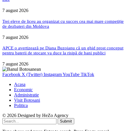
7 august 2026
Trei eleve de liceu au organizat cu succes cea mai mare competiție
de dezbateri din Moldova
7 august 2026
APCE o avertizează pe Diana Buzoianu că un ghid prost conceput
pentru baterii de stocare va duce la risipă de bani publici
7 august 2026
Facebook
X (Twitter)
Instagram
YouTube
TikTok
Acasa
Economic
Administratie
Visit Botosani
Politica
© 2026 Designed by
HeZo Agency
Submit