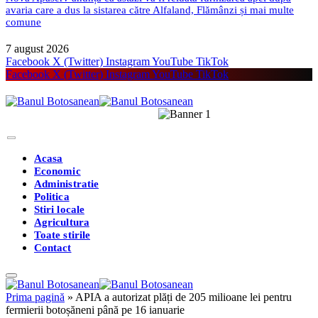
avaria care a dus la sistarea către Alfaland, Flămânzi și mai multe
comune
7 august 2026
Facebook
X (Twitter)
Instagram
YouTube
TikTok
Facebook
X (Twitter)
Instagram
YouTube
TikTok
Acasa
Economic
Administratie
Politica
Stiri locale
Agricultura
Toate stirile
Contact
Prima pagină
»
APIA a autorizat plăți de 205 milioane lei pentru
fermierii botoșăneni până pe 16 ianuarie